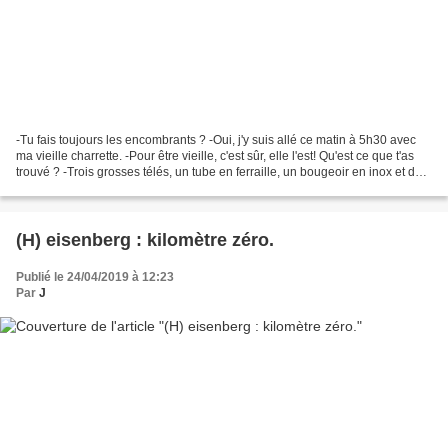
-Tu fais toujours les encombrants ? -Oui, j'y suis allé ce matin à 5h30 avec
ma vieille charrette. -Pour être vieille, c'est sûr, elle l'est! Qu'est ce que t'as
trouvé ? -Trois grosses télés, un tube en ferraille, un bougeoir en inox et de
la quincaillerie....
(H) eisenberg : kilomètre zéro.
Publié le 24/04/2019 à 12:23
Par
J