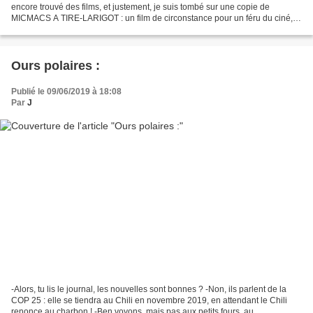
encore trouvé des films, et justement, je suis tombé sur une copie de
MICMACS A TIRE-LARIGOT : un film de circonstance pour un féru du ciné,
des encombrants et des brocantes....
Ours polaires :
Publié le 09/06/2019 à 18:08
Par
J
-Alors, tu lis le journal, les nouvelles sont bonnes ? -Non, ils parlent de la
COP 25 : elle se tiendra au Chili en novembre 2019, en attendant le Chili
renonce au charbon ! -Ben voyons, mais pas aux petits fours, au