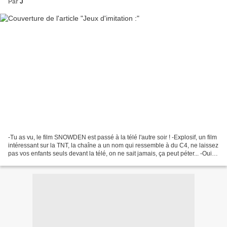
Par
J
-Tu as vu, le film SNOWDEN est passé à la télé l'autre soir ! -Explosif, un film
intéressant sur la TNT, la chaîne a un nom qui ressemble à du C4, ne laissez
pas vos enfants seuls devant la télé, on ne sait jamais, ça peut péter... -Oui,
je crois que...