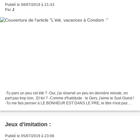
Publié le 08/07/2019 à 21:43
Par
J
-Tu pars un peu cet été ? -Oui, j'ai réservé un peu en dernière minute, on
part pas trop loin...Et toi ? -Comme d'habitude : le Gers, j'aime le Sud-Ouest !
-Tu me fais penser à LE BONHEUR EST DANS LE PRE, le titre n'est pas
faux, ça résume : les parigots...
Jeux d'imitation :
Publié le 05/07/2019 à 23:06