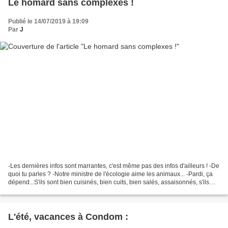
Le homard sans complexes !
Publié le 14/07/2019 à 19:09
Par
J
-Les dernières infos sont marrantes, c'est même pas des infos d'ailleurs ! -De
quoi tu parles ? -Notre ministre de l'écologie aime les animaux... -Pardi, ça
dépend...S'ils sont bien cuisinés, bien cuits, bien salés, assaisonnés, s'ils
vont bien avec les...
L'été, vacances à Condom :