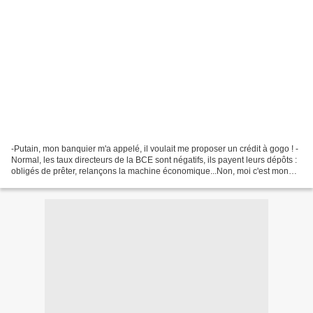
-Putain, mon banquier m'a appelé, il voulait me proposer un crédit à gogo ! -
Normal, les taux directeurs de la BCE sont négatifs, ils payent leurs dépôts :
obligés de prêter, relançons la machine économique...Non, moi c'est mon
supermarché qui m'a rappelé...