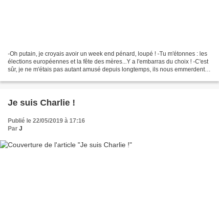
-Oh putain, je croyais avoir un week end pénard, loupé ! -Tu m'étonnes : les
élections européennes et la fête des mères...Y a l'embarras du choix ! -C'est
sûr, je ne m'étais pas autant amusé depuis longtemps, ils nous emmerdent !
L'extrême droite ou une...
Je suis Charlie !
Publié le 22/05/2019 à 17:16
Par
J