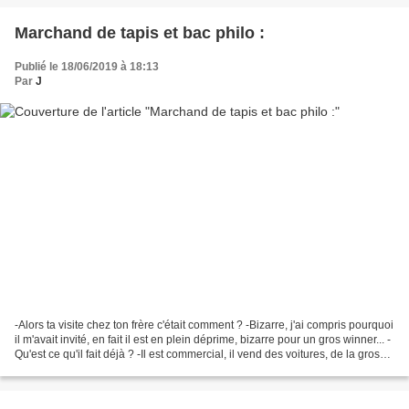
Marchand de tapis et bac philo :
Publié le 18/06/2019 à 18:13
Par
J
-Alors ta visite chez ton frère c'était comment ? -Bizarre, j'ai compris pourquoi
il m'avait invité, en fait il est en plein déprime, bizarre pour un gros winner... -
Qu'est ce qu'il fait déjà ? -Il est commercial, il vend des voitures, de la grosse
bagnole...