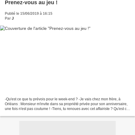
Prenez-vous au jeu !
Publié le 15/06/2019 à 16:15
Par
J
-Qu'est ce que tu prévois pour le week-end ? -Je vais chez mon frère, à
Orléans : Monsieur m'invite dans sa propriété privée pour son anniversaire,
une fois n'est pas coutume ! -Tiens, tu renoues avec cet affairiste ? Qu'est ce
qui se passe ? -J'en sais...