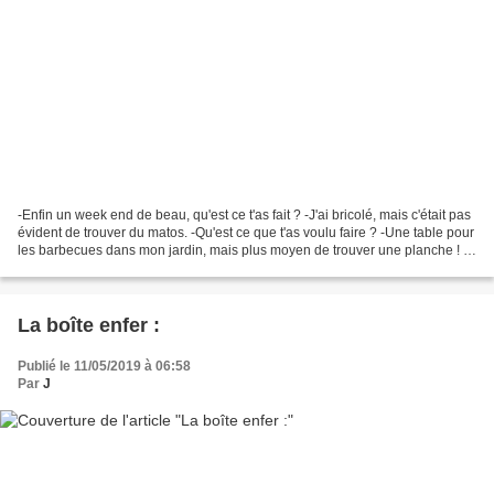
-Enfin un week end de beau, qu'est ce t'as fait ? -J'ai bricolé, mais c'était pas
évident de trouver du matos. -Qu'est ce que t'as voulu faire ? -Une table pour
les barbecues dans mon jardin, mais plus moyen de trouver une planche ! -
Pardi, les magasins...
La boîte enfer :
Publié le 11/05/2019 à 06:58
Par
J