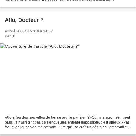
champagne, aux hôtels de luxe, aux...
Allo, Docteur ?
Publié le 08/06/2019 à 14:57
Par
J
-Alors t'as des nouvelles de ton neveu, le parisien ? -Oui, ma sœur n'en peut
plus, ils n'arrêtent pas de s'engueuler, entente impossible, c'est affreux. -Pas
facile les jeunes de maintenant...Dire qu'il se croît un génie de l'embrouille
avec ses vidéos...