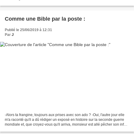
Comme une Bible par la poste :
Publié le 25/06/2019 à 12:31
Par
J
-Alors ta frangine, toujours aux prises avec son ado ? -Oui, l'autre jour elle
m'a raconté qu'il a dû rédiger un exposé en histoire sur la seconde guerre
mondiale et, que croyez-vous qu'il arriva, monsieur est allé pêcher son info
sur internet... -Pas...