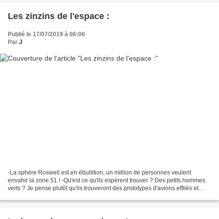
Les zinzins de l'espace :
Publié le 17/07/2019 à 06:06
Par
J
-La sphère Roswell est en ébullition, un million de personnes veulent
envahir la zone 51 ! -Qu'est ce qu'ils espèrent trouver ? Des petits hommes
verts ? Je pense plutôt qu'ils trouveront des prototypes d'avions effilés et
d'autres armes d'un nouveau...