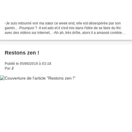
-Je suis retourné voir ma sœur ce week end, elle est désespérée par son
gamin... -Pourquoi ? -Il est ado et il s'est mis dans l'idée de se faire du fric
avec des vidéos sur internet... -Ah ah, très drôle, alors il a amassé combien ?
-En six mois, vingt...
Restons zen !
Publié le 05/06/2019 à 03:18
Par
J