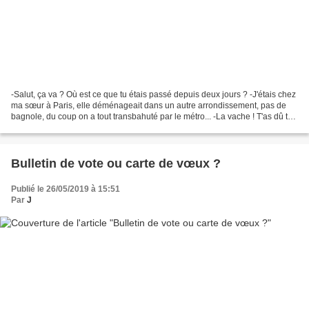
-Salut, ça va ? Où est ce que tu étais passé depuis deux jours ? -J'étais chez
ma sœur à Paris, elle déménageait dans un autre arrondissement, pas de
bagnole, du coup on a tout transbahuté par le métro... -La vache ! T'as dû te
faire chier ! -Ah oui,...
Bulletin de vote ou carte de vœux ?
Publié le 26/05/2019 à 15:51
Par
J