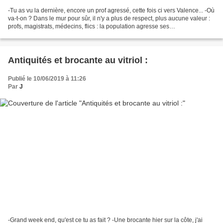
-Tu as vu la dernière, encore un prof agressé, cette fois ci vers Valence... -Où
va-t-on ? Dans le mur pour sûr, il n'y a plus de respect, plus aucune valeur :
profs, magistrats, médecins, flics : la population agresse ses
fonctionnaires...Bizarre, c'est...
Antiquités et brocante au vitriol :
Publié le 10/06/2019 à 11:26
Par
J
-Grand week end, qu'est ce tu as fait ? -Une brocante hier sur la côte, j'ai