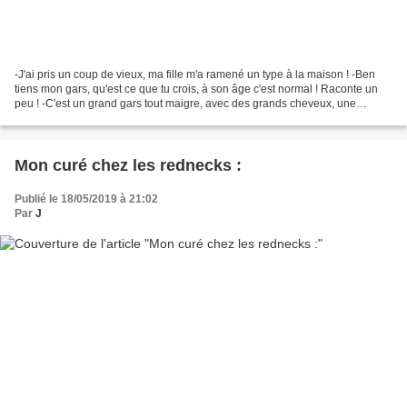
-J'ai pris un coup de vieux, ma fille m'a ramené un type à la maison ! -Ben
tiens mon gars, qu'est ce que tu crois, à son âge c'est normal ! Raconte un
peu ! -C'est un grand gars tout maigre, avec des grands cheveux, une
grande barbe, habillé comme l'as...
Mon curé chez les rednecks :
Publié le 18/05/2019 à 21:02
Par
J