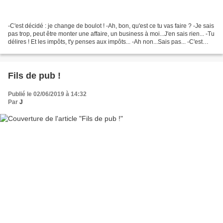
-C'est décidé : je change de boulot ! -Ah, bon, qu'est ce tu vas faire ? -Je sais
pas trop, peut être monter une affaire, un business à moi...J'en sais rien... -Tu
délires ! Et les impôts, t'y penses aux impôts... -Ah non...Sais pas... -C'est
bien ce...
Fils de pub !
Publié le 02/06/2019 à 14:32
Par
J