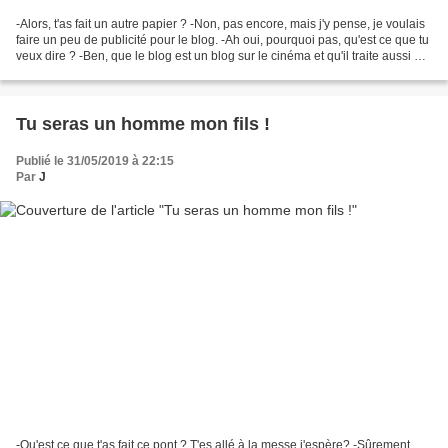
-Alors, t'as fait un autre papier ? -Non, pas encore, mais j'y pense, je voulais
faire un peu de publicité pour le blog. -Ah oui, pourquoi pas, qu'est ce que tu
veux dire ? -Ben, que le blog est un blog sur le cinéma et qu'il traite aussi de
symbolique,...
Tu seras un homme mon fils !
Publié le 31/05/2019 à 22:15
Par
J
-Qu'est ce que t'as fait ce pont ? T'es allé à la messe j'espère? -Sûrement