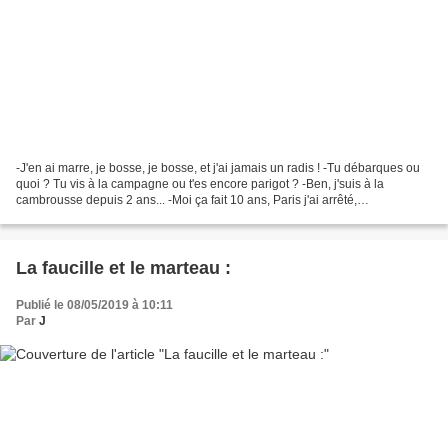
-J'en ai marre, je bosse, je bosse, et j'ai jamais un radis ! -Tu débarques ou
quoi ? Tu vis à la campagne ou t'es encore parigot ? -Ben, j'suis à la
cambrousse depuis 2 ans... -Moi ça fait 10 ans, Paris j'ai arrêté,
définitivement. Effectivement à Paris,...
La faucille et le marteau :
Publié le 08/05/2019 à 10:11
Par
J