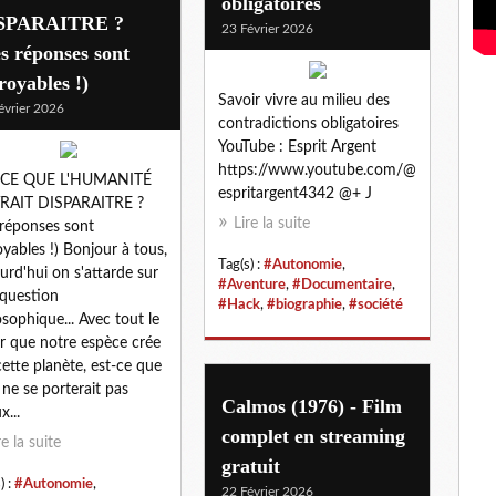
obligatoires
SPARAITRE ?
23 Février 2026
s réponses sont
royables !)
Savoir vivre au milieu des
évrier 2026
contradictions obligatoires
YouTube : Esprit Argent
https://www.youtube.com/@
-CE QUE L'HUMANITÉ
espritargent4342 @+ J
RAIT DISPARAITRE ?
Lire la suite
 réponses sont
oyables !) Bonjour à tous,
Tag(s) :
#Autonomie
,
urd'hui on s'attarde sur
#Aventure
,
#Documentaire
,
question
#Hack
,
#biographie
,
#société
osophique... Avec tout le
r que notre espèce crée
cette planète, est-ce que
 ne se porterait pas
Calmos (1976) - Film
x...
complet en streaming
re la suite
gratuit
) :
#Autonomie
,
22 Février 2026