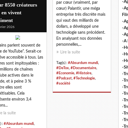
-Ap
par cœur (vraiment, par
r 8550 créateurs
-A
cœur) Palantir, une méga
 en vivent
Fi
entreprise très discrète mais
aiment
qui vaut des milliards de
-Ap
dollars, a développé une
vrier 2026
-Ap
technologie sans précédent.
-Ap
En analysant nos données
-A 
personnelles,...
ains parlent souvent de
-H
re de YouTube”. Serait-ce
Lire la suite
-H
êve accessible à tous. Les
-H
Tag(s) :
#Absurdum mundi
,
fres sont impitoyables :
-S
#DeTox
,
#Documentaire
,
millions de chaînes
#Economie
,
#Histoire
,
-Tr
ube actives dans le
#Podcast
,
#Technologie
,
-Tr
e, et à peine 3 %
#société
-Tr
tre elles sont
-Tr
tisables. Cela
ésente environ 3,4
-Tr
ons...
-Tr
-Tr
re la suite
-Tr
) :
#Absurdum mundi
,
-T