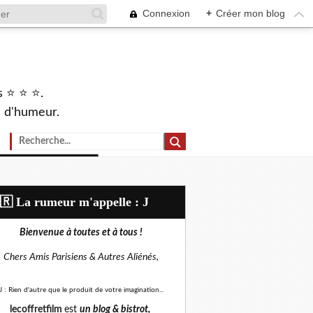
Connexion
+
Créer mon blog
s ⭐ ⭐ ⭐.
s d'humeur.
🇷​ La rumeur m'appelle : J
Bienvenue à toutes et à tous !
Chers Amis Parisiens &
Autres Aliénés,
J : Rien d'autre que le produit de votre imagination...
lecoffretfilm
est
un blog &
bistrot,