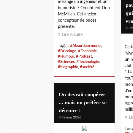
mélange un ingénieur et un
pou
humoriste ? On obtient Don
qui
McMillan. Cet ancien
vr
concepteur de puces
présente...
6 Fé
Lire la suite
Tag(s) :
#Absurdum mundi
,
Cert
#Bricolage
,
#Economie
,
“viv
#Humour
,
#Podcast
,
un r
#Sciences
,
#Technologie
,
chif
#biographie
,
#société
114 
YouT
mond
d’en
On devrait coopérer
moné
... mais on préfère se
repr
détruire !
milli
4 Février 2026
Li
Tag(s