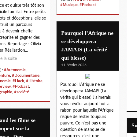
#Musique
,
#Podcast
ce et quitte très tôt son
cile familial. Entre petits
ots et déceptions, elle se
truit un parcours
u’à devenir cheffe
Pourquoi l’Afrique ne
treprise et gagner des
se développera
ions. Reportage : Olivia
JAMAIS (La vérité
er Réalisation...
qui blesse)
re la suite
11 Février 2026
) :
#Autonomie
,
nture
,
#Documentaire
,
nomie
,
#Hack
,
#Histoire
,
Pourquoi l’Afrique ne se
erview
,
#Podcast
,
développera JAMAIS (La
graphie
,
#société
vérité qui blesse) J’aimerais
vous révéler aujourd’hui la
raison pour laquelle l’Afrique
risque de rester toujours
nd les films se
pauvre. Ce n'est pas une
S
mpent sur la
question de manque de
ence | Don
ressources, c'est une