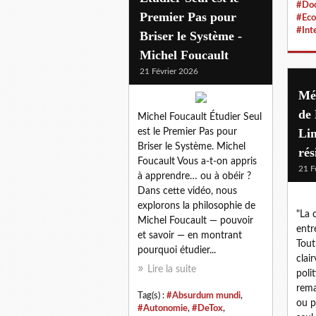
#Doc
Premier Pas pour
#Eco
#Int
Briser le Système -
Michel Foucault
21 Février 2026
Mé
de 
Michel Foucault Étudier Seul
Lim
est le Premier Pas pour
Briser le Système. Michel
rés
Foucault Vous a-t-on appris
21 F
à apprendre… ou à obéir ?
Dans cette vidéo, nous
explorons la philosophie de
"La 
Michel Foucault — pouvoir
entr
et savoir — en montrant
Tout
pourquoi étudier...
clai
Lire la suite
poli
rema
Tag(s) :
#Absurdum mundi
,
ou p
#Autonomie
,
#DeTox
,