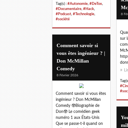
Tag(s) :
#Autonomie
,
#DeTox
,
Mc
#Documentaire
,
#Hack
,
#Podcast
,
#Technologie
,
8 Fé
#société
Quan
sur 
Comment savoir si
comé
McM
vous êtes ingénieur ? |
htt
Don McMillan
don
Comedy
Li
8 Février 2026
Tag(s
#Ci
#soc
Comment savoir si vous êtes
ingénieur ? Don McMillan
Comedy 🤓Biographie de
Don🤓 Le comédien geek
Yo
numéro 1 aux États-Unis
Que se passe-t-il quand on
mil