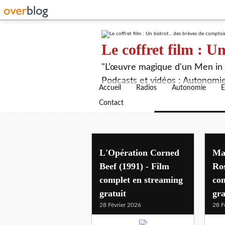
Le coffret film : Un
"L’œuvre magique d'un Men in B
Podcasts et vidéos : Autonomie,
Accueil
Radios
Autonomie
E
Contact
L'Opération Corned
Mai
Beef (1991) - Film
Ros
complet en streaming
com
gratuit
gra
28 Février 2026
28 F