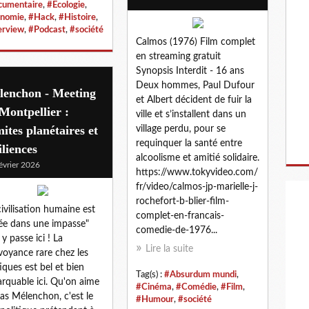
umentaire
,
#Ecologie
,
nomie
,
#Hack
,
#Histoire
,
erview
,
#Podcast
,
#société
Calmos (1976) Film complet
en streaming gratuit
Synopsis Interdit - 16 ans
Deux hommes, Paul Dufour
lenchon - Meeting
et Albert décident de fuir la
Montpellier :
ville et s’installent dans un
ites planétaires et
village perdu, pour se
requinquer la santé entre
iliences
alcoolisme et amitié solidaire.
évrier 2026
https://www.tokyvideo.com/
fr/video/calmos-jp-marielle-j-
rochefort-b-blier-film-
civilisation humaine est
complet-en-francais-
ée dans une impasse"
comedie-de-1976...
 y passe ici ! La
Lire la suite
rvoyance rare chez les
tiques est bel et bien
Tag(s) :
#Absurdum mundi
,
rquable ici. Qu'on aime
#Cinéma
,
#Comédie
,
#Film
,
as Mélenchon, c'est le
#Humour
,
#société