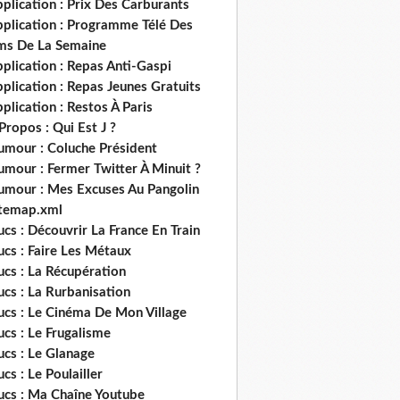
plication : Prix Des Carburants
pplication : Programme Télé Des
lms De La Semaine
plication : Repas Anti-Gaspi
plication : Repas Jeunes Gratuits
plication : Restos À Paris
Propos : Qui Est J ?
umour : Coluche Président
umour : Fermer Twitter À Minuit ?
umour : Mes Excuses Au Pangolin
itemap.xml
ucs : Découvrir La France En Train
ucs : Faire Les Métaux
ucs : La Récupération
ucs : La Rurbanisation
ucs : Le Cinéma De Mon Village
ucs : Le Frugalisme
ucs : Le Glanage
ucs : Le Poulailler
rucs : Ma Chaîne Youtube