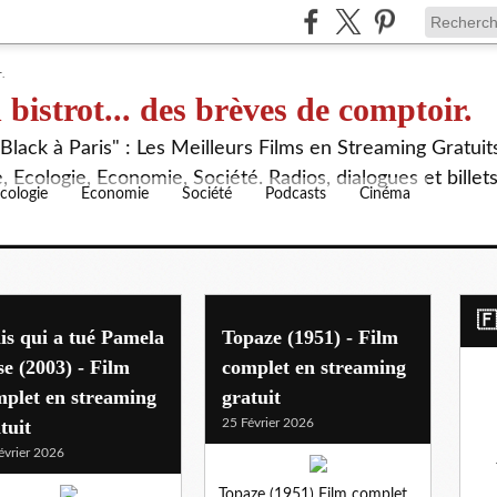
 bistrot... des brèves de comptoir.
lack à Paris" : Les Meilleurs Films en Streaming Gratuit
 Ecologie, Economie, Société. Radios, dialogues et billet
cologie
Economie
Société
Podcasts
Cinéma
​
s qui a tué Pamela
Topaze (1951) - Film
e (2003) - Film
complet en streaming
plet en streaming
gratuit
tuit
25 Février 2026
évrier 2026
Topaze (1951) Film complet