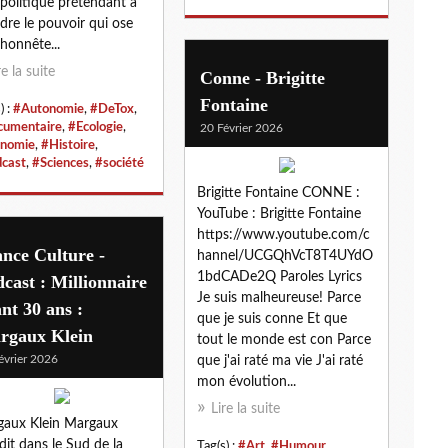
 politique prétendant à
dre le pouvoir qui ose
 honnête...
re la suite
Conne - Brigitte
Fontaine
) :
#Autonomie
,
#DeTox
,
umentaire
,
#Ecologie
,
20 Février 2026
nomie
,
#Histoire
,
cast
,
#Sciences
,
#société
Brigitte Fontaine CONNE :
YouTube : Brigitte Fontaine
https://www.youtube.com/c
nce Culture -
hannel/UCGQhVcT8T4UYdO
1bdCADe2Q Paroles Lyrics
cast : Millionnaire
Je suis malheureuse! Parce
nt 30 ans :
que je suis conne Et que
rgaux Klein
tout le monde est con Parce
évrier 2026
que j'ai raté ma vie J'ai raté
mon évolution...
Lire la suite
aux Klein Margaux
dit dans le Sud de la
Tag(s) :
#Art
,
#Humour
,