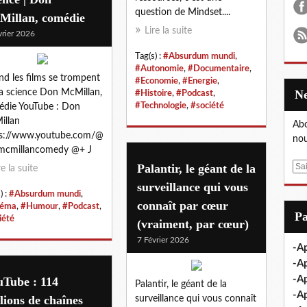
question de Mindset....
Millan, comédie
Lire la suite
vrier 2026
Tag(s) :
#Absurdum mundi
,
#Autonomie
,
#Documentaire
,
d les films se trompent
#Economie
,
#Energie
,
la science Don McMillan,
#Histoire
,
#Podcast
,
#Technologie
,
#société
die YouTube : Don
illan
Abo
ps://www.youtube.com/@
nou
mcmillancomedy @+ J
E
Palantir, le géant de la
re la suite
m
surveillance qui vous
) :
#Absurdum mundi
,
a
connaît par cœur
néma
,
#Humour
,
#Podcast
,
i
P
iété
(vraiment, par cœur)
l
7 Février 2026
-Ap
-Ap
-Ap
uTube : 114
Palantir, le géant de la
-A
lions de chaînes
surveillance qui vous connaît