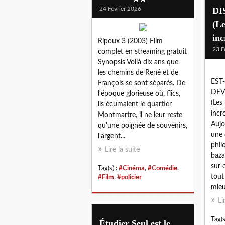
24 Février 2026
DI
(Le
inc
Ripoux 3 (2003) Film
23 F
complet en streaming gratuit
Synopsis Voilà dix ans que
les chemins de René et de
EST
François se sont séparés. De
DEV
l'époque glorieuse où, flics,
(Les
ils écumaient le quartier
incr
Montmartre, il ne leur reste
Aujo
qu'une poignée de souvenirs,
une 
l'argent...
phil
Lire la suite
baza
sur 
Tag(s) :
#Cinéma
,
#Comédie
,
tout
#Film
,
#policier
mieu
Li
Tag(s
Étudier Seul est le