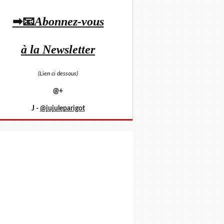
➡📧
Abonnez-vous
à la Newsletter
(Lien ci dessous)
@+
J -
@jujuleparigot