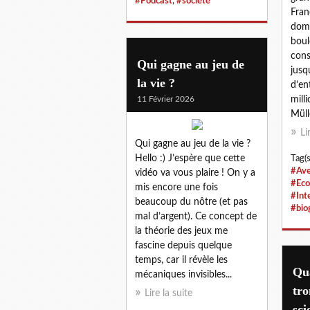
#Podcast
,
#société
Fran
domi
boul
cons
Qui gagne au jeu de
jusq
la vie ?
d’en
11 Février 2026
mill
Müll
Li
Qui gagne au jeu de la vie ?
Hello :) J’espère que cette
Tag(s
#Ave
vidéo va vous plaire ! On y a
#Eco
mis encore une fois
#Int
beaucoup du nôtre (et pas
#bio
mal d’argent). Ce concept de
la théorie des jeux me
fascine depuis quelque
temps, car il révèle les
Qua
mécaniques invisibles...
tro
Lire la suite
sci