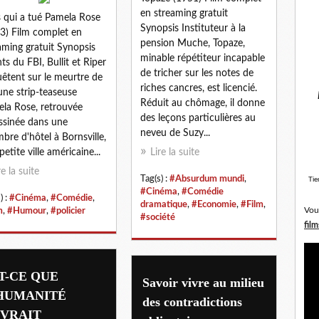
en streaming gratuit
 qui a tué Pamela Rose
Synopsis Instituteur à la
3) Film complet en
pension Muche, Topaze,
aming gratuit Synopsis
minable répétiteur incapable
ts du FBI, Bullit et Riper
de tricher sur les notes de
êtent sur le meurtre de
riches cancres, est licencié.
eune strip-teaseuse
Réduit au chômage, il donne
la Rose, retrouvée
des leçons particulières au
ssinée dans une
neveu de Suzy...
bre d'hôtel à Bornsville,
petite ville américaine...
Lire la suite
re la suite
Tag(s) :
#Absurdum mundi
,
Tie
#Cinéma
,
#Comédie
) :
#Cinéma
,
#Comédie
,
dramatique
,
#Economie
,
#Film
,
Vou
m
,
#Humour
,
#policier
#société
film
T-CE QUE
Savoir vivre au milieu
HUMANITÉ
des contradictions
VRAIT