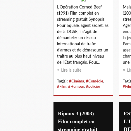
L'Opération Corned Beef
Mais
(1991) Film complet en
(200
streaming gratuit Synopsis
stre
Pour Squale, agent secret, as
Agen
de la DGSE, il s'agit de
enqu
démanteler un réseau
la j
international de trafic
Pame
d'armes et de démasquer un
assa
traître au plus haut niveau
cham
de l'État français. Pour...
une 
Lire la suite
Li
Tag(s) :
#Cinéma
,
#Comédie
,
Tag(s
#Film
,
#Humour
,
#policier
#Fil
Ripoux 3 (2003) -
ES
Film complet en
L'
streaming gratuit
DE