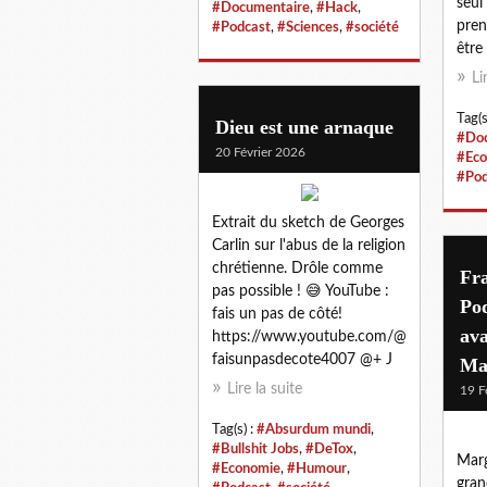
seul
#Documentaire
,
#Hack
,
pren
#Podcast
,
#Sciences
,
#société
être
Li
Tag(s
Dieu est une arnaque
#Doc
20 Février 2026
#Eco
#Pod
Extrait du sketch de Georges
Carlin sur l'abus de la religion
chrétienne. Drôle comme
Fra
pas possible ! 😅 YouTube :
Pod
fais un pas de côté!
ava
https://www.youtube.com/@
faisunpasdecote4007 @+ J
Ma
Lire la suite
19 F
Tag(s) :
#Absurdum mundi
,
#Bullshit Jobs
,
#DeTox
,
Marg
#Economie
,
#Humour
,
gran