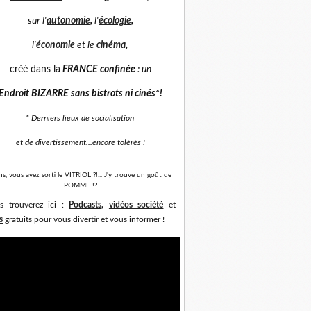
sur
l'
autonomie
,
l'
écologie
,
l'
économie
et
le
cinéma
,
créé dans la
FRANCE confinée
: un
Endroit BIZARRE sans bistrots ni cinés*
!
* Derniers lieux de socialisation
et de divertissement...
encore tolérés !
ns, vous avez sorti le VITRIOL ?!... J'y trouve un goût de
POMME !?
s trouverez ici :
Podcasts
,
vidéos société
et
s
gratuits pour vous divertir et vous informer !