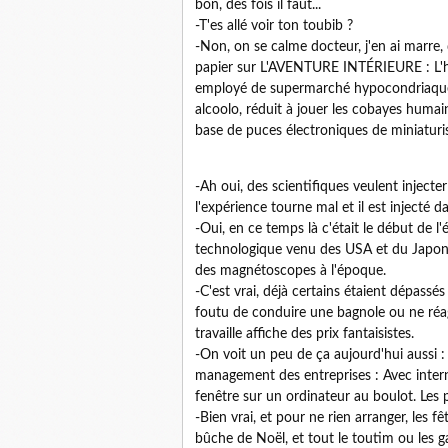
bon, des fois il faut...
-T'es allé voir ton toubib ?
-Non, on se calme docteur, j'en ai marre, du
papier sur L'AVENTURE INTÉRIEURE : L'his
employé de supermarché hypocondriaque et
alcoolo, réduit à jouer les cobayes huma
base de puces électroniques de miniaturi
-Ah oui, des scientifiques veulent injecte
l'expérience tourne mal et il est injecté d
-Oui, en ce temps là c'était le début de l
technologique venu des USA et du Japon,
des magnétoscopes à l'époque.
-C'est vrai, déjà certains étaient dépassés
foutu de conduire une bagnole ou ne réag
travaille affiche des prix fantaisistes.
-On voit un peu de ça aujourd'hui aussi 
management des entreprises : Avec inter
fenêtre sur un ordinateur au boulot. Les p
-Bien vrai, et pour ne rien arranger, les fê
bûche de Noël, et tout le toutim ou les ga