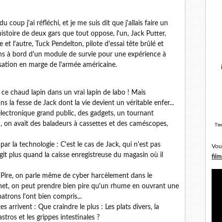
 coup j'ai réfléchi, et je me suis dit que j'allais faire un
toire de deux gars que tout oppose, l'un, Jack Putter,
 l'autre, Tuck Pendelton, pilote d'essai tête brûlé et
ins à bord d'un module de survie pour une expérience à
sation en marge de l'armée américaine.
r ce chaud lapin dans un vrai lapin de labo ! Mais
ans la fesse de Jack dont la vie devient un véritable enfer...
'électronique grand public, des gadgets, un tournant
 on avait des baladeurs à cassettes et des caméscopes,
Tie
 par la technologie : C'est le cas de Jack, qui n'est pas
Vou
it plus quand la caisse enregistreuse du magasin où il
film
: Pire, on parle même de cyber harcèlement dans le
net, on peut prendre bien pire qu'un rhume en ouvrant une
atrons l'ont bien compris...
tes arrivent : Que craindre le plus : Les plats divers, la
stros et les grippes intestinales ?