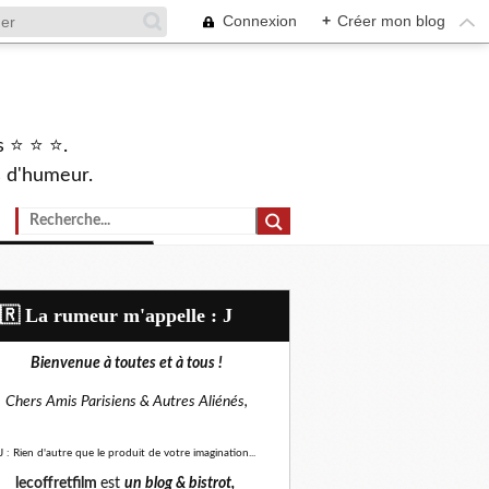
Connexion
+
Créer mon blog
s ⭐ ⭐ ⭐.
s d'humeur.
🇷​ La rumeur m'appelle : J
Bienvenue à toutes et à tous !
Chers Amis Parisiens &
Autres Aliénés,
J : Rien d'autre que le produit de votre imagination...
lecoffretfilm
est
un blog &
bistrot,