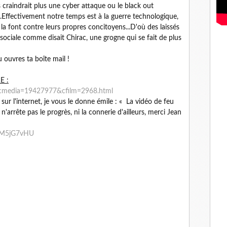
ys craindrait plus une cyber attaque ou le black out
..Effectivement notre temps est à la guerre technologique,
la font contre leurs propres concitoyens...D'où des laissés
ociale comme disait Chirac, une grogne qui se fait de plus
u ouvres ta boîte mail !
E :
en_cmedia=19427977&cfilm=2968.html
ur l'internet, je vous le donne émile : « La vidéo de feu
rrête pas le progrès, ni la connerie d'ailleurs, merci Jean
9zM5jG7vHU