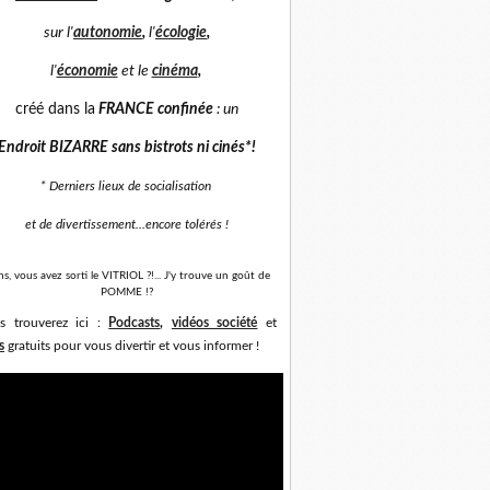
sur
l'
autonomie
,
l'
écologie
,
l'
économie
et
le
cinéma
,
créé dans la
FRANCE confinée
: un
Endroit BIZARRE sans bistrots ni cinés*
!
* Derniers lieux de socialisation
et de divertissement...
encore tolérés !
ns, vous avez sorti le VITRIOL ?!... J'y trouve un goût de
POMME !?
s trouverez ici :
Podcasts
,
vidéos société
et
s
gratuits pour vous divertir et vous informer !