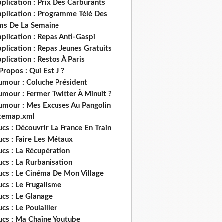
plication : Prix Des Carburants
pplication : Programme Télé Des
lms De La Semaine
plication : Repas Anti-Gaspi
plication : Repas Jeunes Gratuits
plication : Restos À Paris
Propos : Qui Est J ?
umour : Coluche Président
umour : Fermer Twitter À Minuit ?
umour : Mes Excuses Au Pangolin
itemap.xml
ucs : Découvrir La France En Train
ucs : Faire Les Métaux
ucs : La Récupération
ucs : La Rurbanisation
ucs : Le Cinéma De Mon Village
ucs : Le Frugalisme
ucs : Le Glanage
ucs : Le Poulailler
rucs : Ma Chaîne Youtube