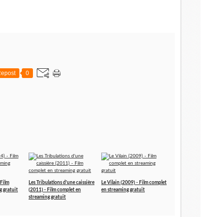
epost
0
 Film
Les Tribulations d'une caissière
Le Vilain (2009) - Film complet
g gratuit
(2011) - Film complet en
en streaming gratuit
streaming gratuit