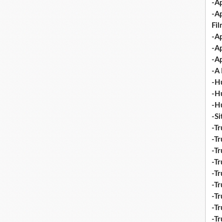
-Ap
-A
Fi
-Ap
-Ap
-Ap
-A 
-H
-H
-H
-S
-Tr
-Tr
-Tr
-Tr
-Tr
-Tr
-Tr
-Tr
-T