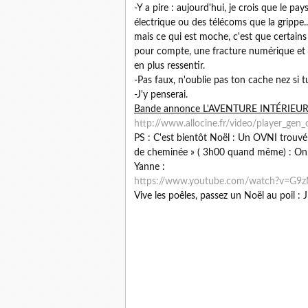
-Y a pire : aujourd'hui, je crois que le pa
électrique ou des télécoms que la grippe.
mais ce qui est moche, c'est que certains 
pour compte, une fracture numérique et s
en plus ressentir.
-Pas faux, n'oublie pas ton cache nez si t
-J'y penserai.
Bande annonce L'AVENTURE INTÉRIEUR
http://www.allocine.fr/video/player_g
PS : C'est bientôt Noël : Un OVNI trouvé s
de cheminée » ( 3h00 quand même) : On n'a
Yanne :
https://www.youtube.com/watch?v=G
Vive les poêles, passez un Noël au poil : J