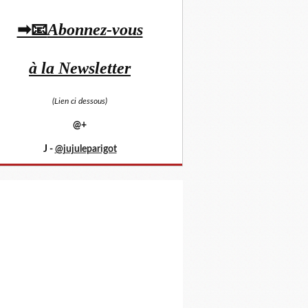
➡📧
Abonnez-vous
à la Newsletter
(Lien ci dessous)
@+
J -
@jujuleparigot