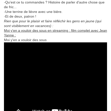
-Qu'est ce tu commandes ? Histoire de parler d'autre chose que
de fric...
-Une terrine de lièvre avec une bière.
-Et de deux, patron !
Rien que pour le plaisir et faire réfléchir les gens en jaune
(qui
sont visiblement en vacances) :
Moi y'en a vouloir des sous en streaming : film complet avec Jean
Yanne :
Moi y'en a vouloir des sous