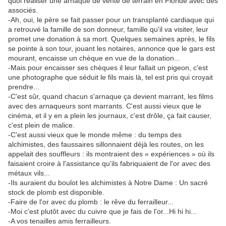
quoi réaliser une arnaque de vente de terrain en Floride avec des
associés.
-Ah, oui, le père se fait passer pour un transplanté cardiaque qui
a retrouvé la famille de son donneur, famille qu'il va visiter, leur
promet une donation à sa mort. Quelques semaines après, le fils
se pointe à son tour, jouant les notaires, annonce que le gars est
mourant, encaisse un chèque en vue de la donation...
-Mais pour encaisser ses chèques il leur fallait un pigeon, c'est
une photographe que séduit le fils mais là, tel est pris qui croyait
prendre...
-C'est sûr, quand chacun s'arnaque ça devient marrant, les films
avec des arnaqueurs sont marrants. C'est aussi vieux que le
cinéma, et il y en a plein les journaux, c'est drôle, ça fait causer,
c'est plein de malice.
-C'est aussi vieux que le monde même : du temps des
alchimistes, des faussaires sillonnaient déjà les routes, on les
appelait des souffleurs : ils montraient des « expériences » où ils
faisaient croire à l'assistance qu'ils fabriquaient de l'or avec des
métaux vils...
-Ils auraient du boulot les alchimistes à Notre Dame : Un sacré
stock de plomb est disponible.
-Faire de l'or avec du plomb : le rêve du ferrailleur...
-Moi c'est plutôt avec du cuivre que je fais de l'or...Hi hi hi...
-A vos tenailles amis ferrailleurs.