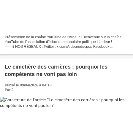
Présentation de la chaîne YouTube de l'Ardeur ! Bienvenue sur la chaîne
YouTube de l'association d'éducation populaire politique L'ardeur ! -------------
----- 📱NOS RÉSEAUX : Twitter : x.com/Ardeureducpop Facebook :
https://www.facebook.com/p/Conf%C3%A9rences-Gesticul%C3%A9es-
Ardeur-100070400685839/?locale=fr_FR...
Le cimetière des carrières : pourquoi les
compétents ne vont pas loin
Publié le 09/04/2026 à 04:18
Par
J