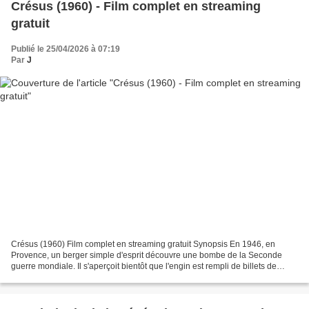
Crésus (1960) - Film complet en streaming
gratuit
Publié le 25/04/2026 à 07:19
Par
J
Crésus (1960) Film complet en streaming gratuit Synopsis En 1946, en
Provence, un berger simple d'esprit découvre une bombe de la Seconde
guerre mondiale. Il s'aperçoit bientôt que l'engin est rempli de billets de
banque... https://www.tokyvideo.com/fr/video/cresus-1960-demande-de-up...