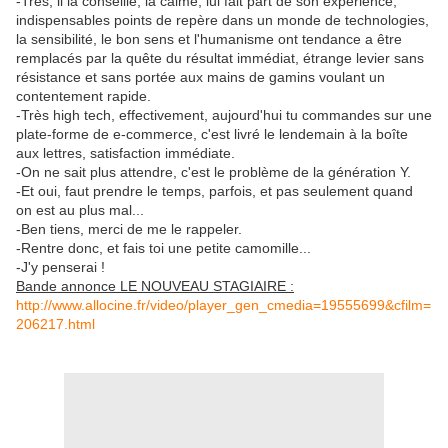
-Très, il la conseille, la calme, lui fait part de son expérience,
indispensables points de repère dans un monde de technologies,
la sensibilité, le bon sens et l'humanisme ont tendance a être
remplacés par la quête du résultat immédiat, étrange levier sans
résistance et sans portée aux mains de gamins voulant un
contentement rapide.
-Très high tech, effectivement, aujourd'hui tu commandes sur une
plate-forme de e-commerce, c'est livré le lendemain à la boîte
aux lettres, satisfaction immédiate.
-On ne sait plus attendre, c'est le problème de la génération Y.
-Et oui, faut prendre le temps, parfois, et pas seulement quand
on est au plus mal...
-Ben tiens, merci de me le rappeler.
-Rentre donc, et fais toi une petite camomille...
-J'y penserai !
Bande annonce LE NOUVEAU STAGIAIRE :
http://www.allocine.fr/video/player_gen_cmedia=19555699&cfilm=
206217.html