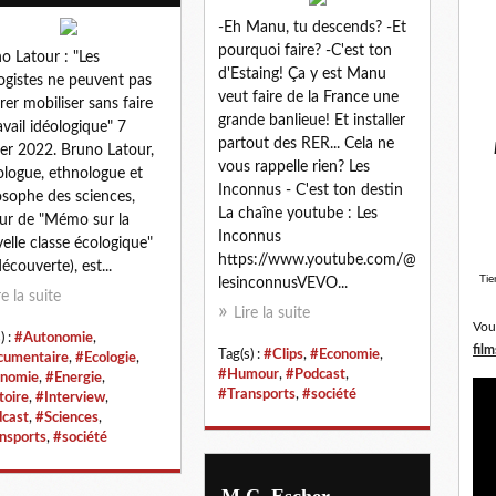
-Eh Manu, tu descends? -Et
pourquoi faire? -C'est ton
o Latour : "Les
d'Estaing! Ça y est Manu
ogistes ne peuvent pas
veut faire de la France une
rer mobiliser sans faire
grande banlieue! Et installer
ravail idéologique" 7
partout des RER... Cela ne
ier 2022. Bruno Latour,
vous rappelle rien? Les
ologue, ethnologue et
Inconnus - C'est ton destin
osophe des sciences,
La chaîne youtube : Les
ur de "Mémo sur la
Inconnus
elle classe écologique"
https://www.youtube.com/@
découverte), est...
Tie
lesinconnusVEVO...
re la suite
Lire la suite
Vou
) :
#Autonomie
,
film
Tag(s) :
#Clips
,
#Economie
,
umentaire
,
#Ecologie
,
#Humour
,
#Podcast
,
nomie
,
#Energie
,
#Transports
,
#société
toire
,
#Interview
,
cast
,
#Sciences
,
nsports
,
#société
M.C. Escher -