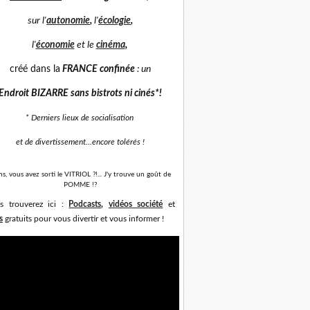
sur
l'
autonomie
,
l'
écologie
,
l'
économie
et
le
cinéma
,
créé dans la
FRANCE confinée
: un
Endroit BIZARRE sans bistrots ni cinés*
!
* Derniers lieux de socialisation
et de divertissement...
encore tolérés !
ns, vous avez sorti le VITRIOL ?!... J'y trouve un goût de
POMME !?
s trouverez ici :
Podcasts
,
vidéos société
et
s
gratuits pour vous divertir et vous informer !