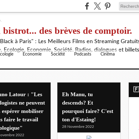
 bistrot... des brèves de comptoir.
lack à Paris" : Les Meilleurs Films en Streaming Gratuit
 Ecologie, Economie, Société. Radios, dialogues et billet
cologie
Economie
Société
Podcasts
Cinéma
​
uno Latour : "Les
Eh Manu, tu
logistes ne peuvent
descends? Et
 espérer mobiliser
pourquoi faire? C'est
s faire le travail
ton d'Estaing!
ologique"
28 Novembre 2022
Novembre 2022