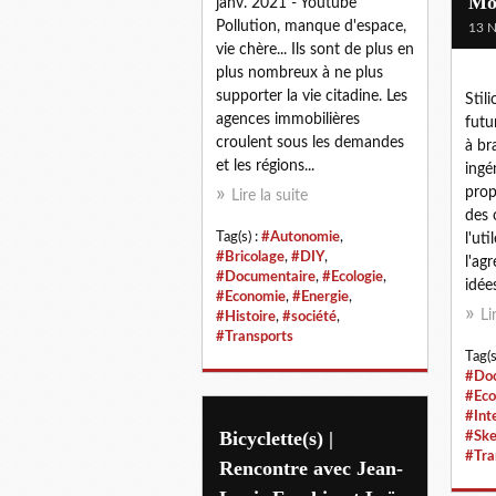
Mo
janv. 2021 - Youtube
Pollution, manque d'espace,
13 
vie chère... Ils sont de plus en
plus nombreux à ne plus
supporter la vie citadine. Les
Stil
agences immobilières
futu
croulent sous les demandes
à br
et les régions...
ingé
prop
Lire la suite
des 
Tag(s) :
#Autonomie
,
l'ut
#Bricolage
,
#DIY
,
l'ag
#Documentaire
,
#Ecologie
,
idées
#Economie
,
#Energie
,
Li
#Histoire
,
#société
,
#Transports
Tag(s
#Doc
#Eco
#Int
Bicyclette(s) |
#Ske
#Tra
Rencontre avec Jean-