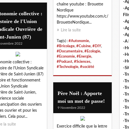
-Ap
chaîne youtube : Brouette
-A
Nordique
onomie collective :
Fi
https://www.youtube.com/c/
istoire de l'Union
-Ap
BrouetteNordique...
-Ap
dicale Ouvrière de
Lire la suite
-Ap
nt-Junien (87)
-A 
Tag(s) :
#Autonomie
,
Novembre 2022
#Bricolage
,
#Cuisine
,
#DIY
,
-H
#Documentaire
,
#Ecologie
,
-H
#Economie
,
#Energie
,
-H
#Podcast
,
#Sciences
,
nomie collective :
#Technologie
,
#société
-S
stoire de l'Union Syndicale
-Tr
ière de Saint-Junien (87)
oire et fonctionnement
-Tr
'Union Syndicale
-Tr
ière de Saint-Junien,
Père Noël : Apporte
-Tr
rience sociale
moi un mot de passe!
-Tr
ancipation des ouvriers
-Tr
9 Novembre 2022
les ouvrier et pour les
-Tr
ers. Cela pour...
-Tr
re la suite
Exercice difficile que la lettre
-T