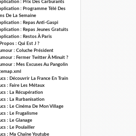
plication : Prix Des Carburants
pplication : Programme Télé Des
lms De La Semaine
plication : Repas Anti-Gaspi
plication : Repas Jeunes Gratuits
plication : Restos À Paris
Propos : Qui Est J ?
umour : Coluche Président
umour : Fermer Twitter À Minuit ?
umour : Mes Excuses Au Pangolin
itemap.xml
ucs : Découvrir La France En Train
ucs : Faire Les Métaux
ucs : La Récupération
ucs : La Rurbanisation
ucs : Le Cinéma De Mon Village
ucs : Le Frugalisme
ucs : Le Glanage
ucs : Le Poulailler
rucs : Ma Chaîne Youtube