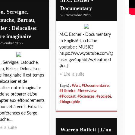
Documentary
n, Servigne,
28 Novembre 2022
touche, Barrau,
ler : Délocaliser
M.C. Escher - Documentary
re imaginaire
In English! La chaîne
Novembre 2022
youtube : MUSIC?
https://www.youtube.com/@
user-gw4op5bf7w/featured
, Servigne, Latouche,
@+ J
au, Keller : Délocaliser
Lire la suite
e imaginaire Il est temps
élocaliser et de
Tag(s) :
#Art
,
#Documentaire
,
caliser notre imaginaire
#Histoire
,
#Interview
,
 de se préparer et/ou
#Podcast
,
#Sciences
,
#société
,
apter aux effondrements
#biographie
ours et à venir. Extraits
onférences de Serge
uche,...
re la suite
Warren Buffett | L'un