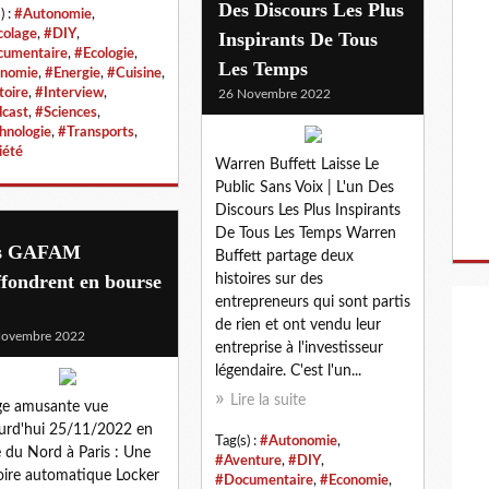
Des Discours Les Plus
) :
#Autonomie
,
colage
,
#DIY
,
Inspirants De Tous
umentaire
,
#Ecologie
,
Les Temps
nomie
,
#Energie
,
#Cuisine
,
toire
,
#Interview
,
26 Novembre 2022
cast
,
#Sciences
,
hnologie
,
#Transports
,
iété
Warren Buffett Laisse Le
Public Sans Voix | L'un Des
Discours Les Plus Inspirants
De Tous Les Temps Warren
s GAFAM
Buffett partage deux
ffondrent en bourse
histoires sur des
entrepreneurs qui sont partis
de rien et ont vendu leur
Novembre 2022
entreprise à l'investisseur
légendaire. C'est l'un...
Lire la suite
ge amusante vue
urd'hui 25/11/2022 en
Tag(s) :
#Autonomie
,
 du Nord à Paris : Une
#Aventure
,
#DIY
,
ire automatique Locker
#Documentaire
,
#Economie
,