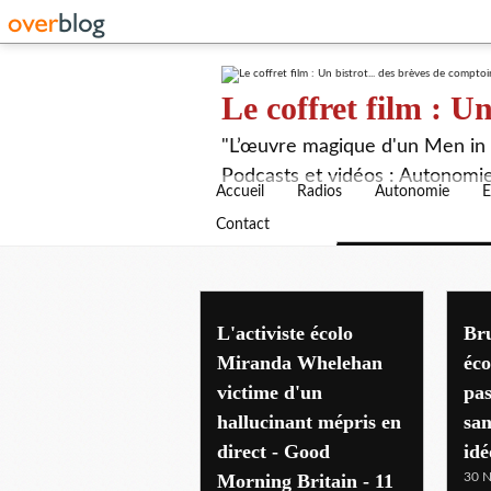
Le coffret film : Un
"L’œuvre magique d'un Men in B
Podcasts et vidéos : Autonomie,
Accueil
Radios
Autonomie
E
Contact
L'activiste écolo
Br
Miranda Whelehan
éco
victime d'un
pas
hallucinant mépris en
san
direct - Good
idé
Morning Britain - 11
30 