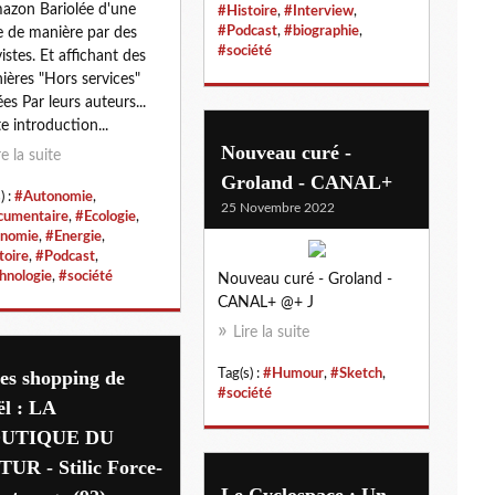
azon Bariolée d'une
#Histoire
,
#Interview
,
#Podcast
,
#biographie
,
e de manière par des
#société
vistes. Et affichant des
ières "Hors services"
ées Par leurs auteurs...
te introduction...
Nouveau curé -
re la suite
Groland - CANAL+
) :
#Autonomie
,
25 Novembre 2022
umentaire
,
#Ecologie
,
nomie
,
#Energie
,
toire
,
#Podcast
,
hnologie
,
#société
Nouveau curé - Groland -
CANAL+ @+ J
Lire la suite
es shopping de
Tag(s) :
#Humour
,
#Sketch
,
#société
l : LA
UTIQUE DU
UR - Stilic Force-
Le Cyclospace : Un