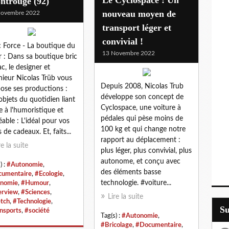
ntrouge (92)
nouveau moyen de
Novembre 2022
transport léger et
convivial !
ic Force - La boutique du
13 Novembre 2022
r : Dans sa boutique bric
ac, le designer et
nieur Nicolas Trüb vous
Depuis 2008, Nicolas Trub
ose ses productions :
développe son concept de
objets du quotidien liant
Cyclospace, une voiture à
ile à l'humoristique et
pédales qui pèse moins de
réable : L'idéal pour vos
100 kg et qui change notre
 de cadeaux. Et, faits...
rapport au déplacement :
re la suite
plus léger, plus convivial, plus
autonome, et conçu avec
) :
#Autonomie
,
des éléments basse
umentaire
,
#Ecologie
,
technologie. #voiture...
nomie
,
#Humour
,
erview
,
#Sciences
,
Lire la suite
tch
,
#Technologie
,
S
nsports
,
#société
Tag(s) :
#Autonomie
,
#Bricolage
,
#Documentaire
,