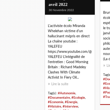
avril 2022
30 Novembre 2022
Brun
écol
espé
L'activiste écolo Miranda
le t
Whelehan victime d'un
janv
hallucinant mépris en direct
soci
La chaîne youtube :
phil
YALEFEU
aute
https://www.youtube.com/@
nouv
YALEFEU L'intégralité de
(La 
l'entretien : Good Morning
Li
Britain : Richard Madeley
Clashes With Climate
Tag(s
Activist In Fiery Oil...
#Doc
#Eco
Lire la suite
#His
#Pod
Tag(s) :
#Autonomie
,
#Tra
#Documentaire
,
#Ecologie
,
#Economie
,
#Energie
,
#Histoire
,
#Interview
,