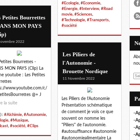
#Ecologie
,
#Economie
,
#Energie
,
#Interview
,
#Road
movie
,
#Sciences
,
 Petites Bourrettes
#Technologie
,
#Transports
,
DANS MON PAYS
#société
ip)
Novembre 2022
Les Piliers de
Abo
Petites Bourrettes -
l'Autonomie -
nou
S MON PAYS (Clip) La
Brouette Nordique
ne youtube : Les Petites
E
11 Novembre 2022
rettes
m
s://www.youtube.com/c/
a
etitesBourrettes @+ J
i
P
Les Piliers de l'Autonomie
l
re la suite
Présentation schématique
de comment je vois ce que
-Ap
) :
#Alchimie
,
#Autonomie
,
souvent on nomme les
-Ap
logie
,
#Musique
,
"Piliers" de l'autonomie.
cast
,
#société
,
#Clips
-Ap
#autosuffisance #autonomie
-A
#autonomiealimentaire La