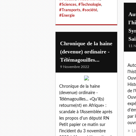
#Sciences
,
#Technologie
,
#Transports
,
#société
,
Aut
#Energie
l'h
Syn
Sai
Chronique de la haine
11 
(devenue) ordinaire -
Télémagouilles...
Auto
9 Novembre 2022
l'hi
Ouvr
Hist
Chronique de la haine
de l
(devenue) ordinaire -
Ouvr
Télémagouilles... «Qu'il(s)
expé
retourne(nt) en Afrique» :
d'ém
scandale à l'Assemblée après
par 
les propos d'un député RN
ouvri
Petit papier ce matin sur
l'incident du 3 novembre
Li