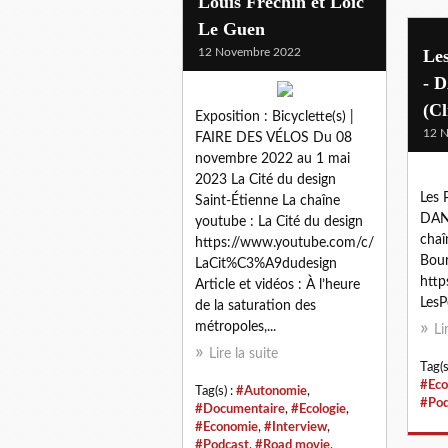
Louis Frechin et Loïc
Le Guen
12 Novembre 2022
Les
- 
(Cl
Exposition : Bicyclette(s) |
12 
FAIRE DES VÉLOS Du 08
novembre 2022 au 1 mai
2023 La Cité du design
Les 
Saint-Étienne La chaîne
DAN
youtube : La Cité du design
chaî
https://www.youtube.com/c/
Bour
LaCit%C3%A9dudesign
http
Article et vidéos : À l’heure
LesP
de la saturation des
métropoles,...
Li
Lire la suite
Tag(s
#Eco
Tag(s) :
#Autonomie
,
#Pod
#Documentaire
,
#Ecologie
,
#Economie
,
#Interview
,
#Podcast
,
#Road movie
,