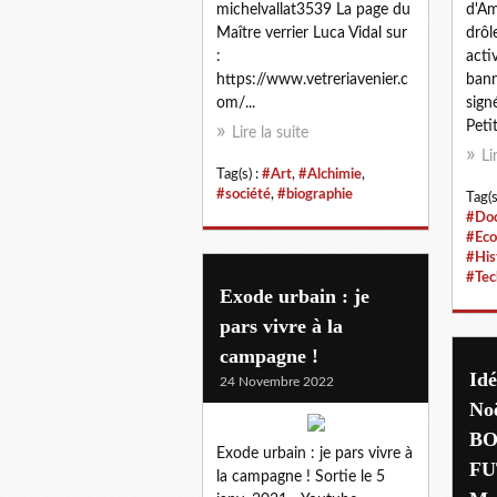
michelvallat3539 La page du
d'Am
Maître verrier Luca Vidal sur
drôl
:
acti
https://www.vetreriavenier.c
bann
om/...
sign
Peti
Lire la suite
Li
Tag(s) :
#Art
,
#Alchimie
,
#société
,
#biographie
Tag(s
#Doc
#Eco
#His
#Tec
Exode urbain : je
pars vivre à la
campagne !
Idé
24 Novembre 2022
Noë
BO
Exode urbain : je pars vivre à
FUT
la campagne ! Sortie le 5