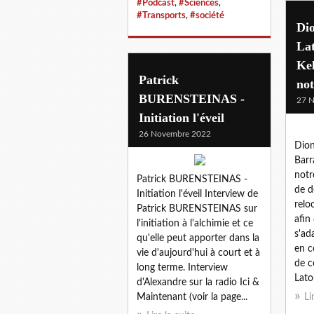
#Podcast
,
#Sciences
,
#Transports
,
#société
Dio
La
Kel
Patrick
not
BURENSTEINAS -
27 
Initiation l'éveil
26 Novembre 2022
Dion
Barr
notr
Patrick BURENSTEINAS -
de d
Initiation l'éveil Interview de
relo
Patrick BURENSTEINAS sur
afin
l'initiation à l'alchimie et ce
s'ad
qu'elle peut apporter dans la
en c
vie d'aujourd'hui à court et à
de c
long terme. Interview
Lato
d'Alexandre sur la radio Ici &
Maintenant (voir la page...
Li