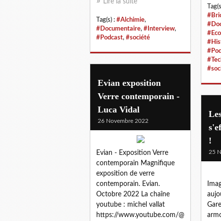
Lire la suite
Tag(s
#Bri
Tag(s) :
#Alchimie
,
#Doc
#Documentaire
,
#Interview
,
#Eco
#Podcast
,
#société
#His
#Pod
#Tec
#soc
Evian exposition
Verre contemporain -
Luca Vidal
Le
26 Novembre 2022
s'e
!
25 
Evian - Exposition Verre
contemporain Magnifique
exposition de verre
contemporain. Evian.
Ima
Octobre 2022 La chaîne
aujo
youtube : michel vallat
Gare
https://www.youtube.com/@
armo