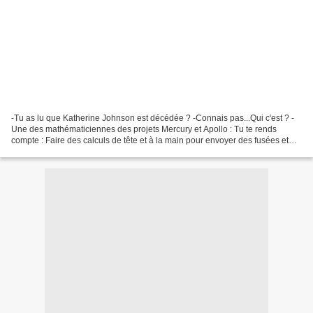
-Tu as lu que Katherine Johnson est décédée ? -Connais pas...Qui c'est ? -
Une des mathématiciennes des projets Mercury et Apollo : Tu te rends
compte : Faire des calculs de tête et à la main pour envoyer des fusées et
des hommes dans l'espace voire sur...