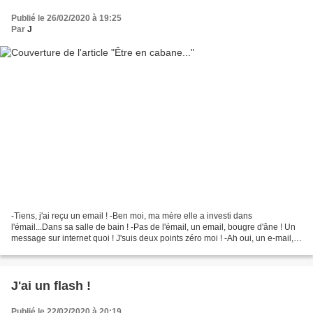
Publié le 26/02/2020 à 19:25
Par
J
-Tiens, j'ai reçu un email ! -Ben moi, ma mère elle a investi dans
l'émail...Dans sa salle de bain ! -Pas de l'émail, un email, bougre d'âne ! Un
message sur internet quoi ! J'suis deux points zéro moi ! -Ah oui, un e-mail,
qu'est ce qu'il disait ? -Et...
J'ai un flash !
Publié le 22/02/2020 à 20:19