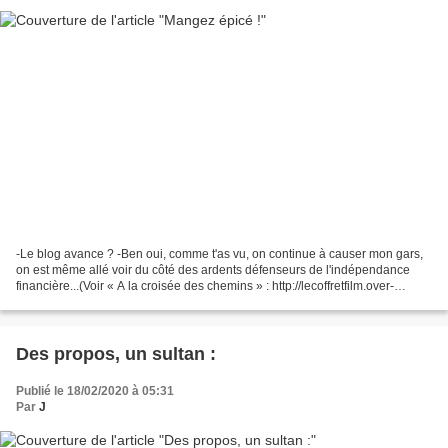
-Le blog avance ? -Ben oui, comme t'as vu, on continue à causer mon gars,
on est même allé voir du côté des ardents défenseurs de l'indépendance
financière...(Voir « A la croisée des chemins » : http://lecoffretfilm.over-
blog.com/2020/02/a-la-croisee-des-chemins-le-frugalisme.html...
Des propos, un sultan :
Publié le 18/02/2020 à 05:31
Par
J