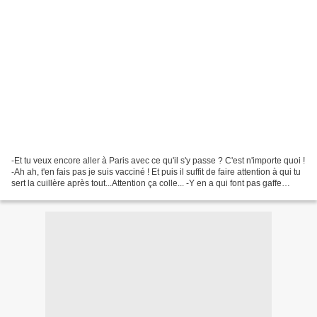
-Et tu veux encore aller à Paris avec ce qu'il s'y passe ? C'est n'importe quoi !
-Ah ah, t'en fais pas je suis vacciné ! Et puis il suffit de faire attention à qui tu
sert la cuillère après tout...Attention ça colle... -Y en a qui font pas gaffe
n'empêche,...