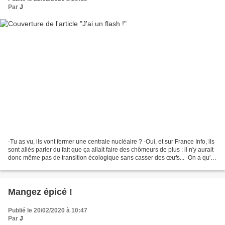
Par
J
-Tu as vu, ils vont fermer une centrale nucléaire ? -Oui, et sur France Info, ils
sont allés parler du fait que ça allait faire des chômeurs de plus : il n'y aurait
donc même pas de transition écologique sans casser des œufs... -On a qu'à
monter une équipe...
Mangez épicé !
Publié le 20/02/2020 à 10:47
Par
J