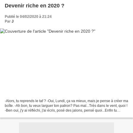
Devenir riche en 2020 ?
Publié le 04/02/2020 à 21:24
Par
J
-Alors, tu reprends le taf ? -Oui, Lundi, ça va mieux, mais je pense à créer ma
boîte. -Ah bon, tu veux larguer ton patron? Pas mal...Très dans le vent, quoi !
-Ben oui, j'y ai réfléchi, j'ai écris, posé des jalons, pensé quoi...Enfin tu
comprends, ils...