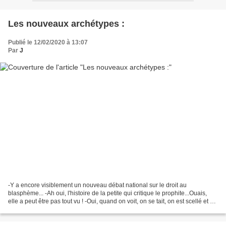
Les nouveaux archétypes :
Publié le 12/02/2020 à 13:07
Par
J
-Y a encore visiblement un nouveau débat national sur le droit au
blasphème... -Ah oui, l'histoire de la petite qui critique le prophite...Ouais,
elle a peut être pas tout vu ! -Oui, quand on voit, on se tait, on est scellé et on
rase tout, même les murs...