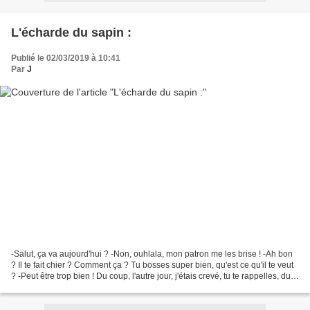
L'écharde du sapin :
Publié le 02/03/2019 à 10:41
Par
J
-Salut, ça va aujourd'hui ? -Non, ouhlala, mon patron me les brise ! -Ah bon
? Il te fait chier ? Comment ça ? Tu bosses super bien, qu'est ce qu'il te veut
? -Peut être trop bien ! Du coup, l'autre jour, j'étais crevé, tu te rappelles, du
coup je me...