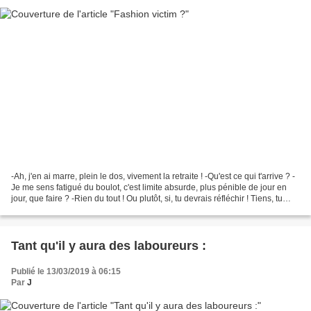
-Ah, j'en ai marre, plein le dos, vivement la retraite ! -Qu'est ce qui t'arrive ? -
Je me sens fatigué du boulot, c'est limite absurde, plus pénible de jour en
jour, que faire ? -Rien du tout ! Ou plutôt, si, tu devrais réfléchir ! Tiens, tu
devrais regarder...
Tant qu'il y aura des laboureurs :
Publié le 13/03/2019 à 06:15
Par
J