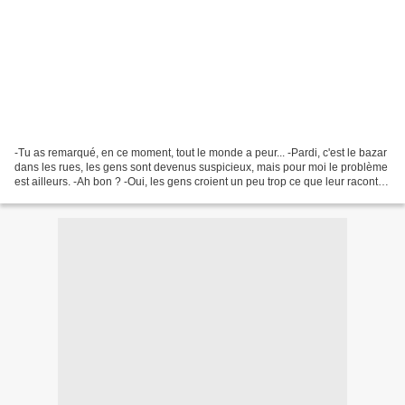
-Tu as remarqué, en ce moment, tout le monde a peur... -Pardi, c'est le bazar
dans les rues, les gens sont devenus suspicieux, mais pour moi le problème
est ailleurs. -Ah bon ? -Oui, les gens croient un peu trop ce que leur raconte
la télévision, du coup...