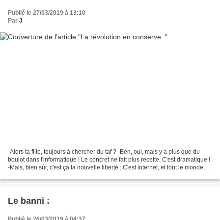
Publié le 27/03/2019 à 13:10
Par
J
-Alors ta fille, toujours à chercher du taf ? -Ben, oui, mais y a plus que du
boulot dans l'informatique ! Le concret ne fait plus recette. C'est dramatique !
-Mais, bien sûr, c'est ça la nouvelle liberté : C'est internet, et tout le monde
veut sa dose....
Le banni :
Publié le 26/03/2019 à 04:37