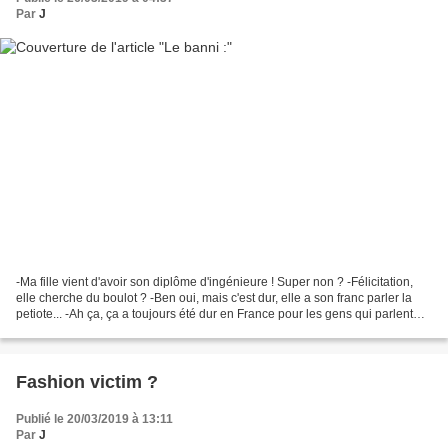
Par
J
-Ma fille vient d'avoir son diplôme d'ingénieure ! Super non ? -Félicitation,
elle cherche du boulot ? -Ben oui, mais c'est dur, elle a son franc parler la
petiote... -Ah ça, ça a toujours été dur en France pour les gens qui parlent
franc...Mais tu me...
Fashion victim ?
Publié le 20/03/2019 à 13:11
Par
J