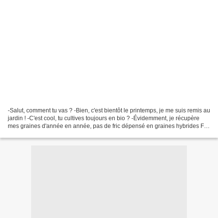
-Salut, comment tu vas ? -Bien, c'est bientôt le printemps, je me suis remis au
jardin ! -C'est cool, tu cultives toujours en bio ? -Évidemment, je récupère
mes graines d'année en année, pas de fric dépensé en graines hybrides F1
ni en traitements chimiques...