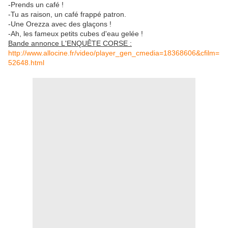
-Prends un café !
-Tu as raison, un café frappé patron.
-Une Orezza avec des glaçons !
-Ah, les fameux petits cubes d'eau gelée !
Bande annonce L'ENQUÊTE CORSE :
http://www.allocine.fr/video/player_gen_cmedia=18368606&cfilm=
52648.html