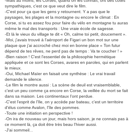
-Mais au moins, les Corses, quand on les connaît, ont des côtés
sympathiques, c'est ce que veut dire le film.
-C'est pour ça que les gens y retournent. Y a pas que le
paysages, les plages et la montagne ou encore le climat : En
Corse, si tu es assez fou pour faire du vélo en montagne tu auras
même le mal des transports : Une vraie école de sagesse.
-Et là le vieux du village te dit « Oh, calme toi petit, doucement ».
-Moi, j'avais trouvé à l'aéroport de Figari un bon mot sur une
plaque que j'ai accroché chez moi en bonne place « Ton futur
dépend de tes rêves, ne perd pas de temps : Va te coucher ! »
-Bien raison ! C'est l'essentiel de la philosophie hermétique
appliquée et ce sont les Corses, avares en paroles, qui en parlent
le mieux.
-Oui, Michael Maïer en faisait une synthèse : Le vrai travail
demande le silence.
-Le film le montre aussi : La scène de deuil est vraisemblable,
c'est un peu comme ça encore en Corse, la veillée du mort se fait
dans sa maison. Les continentaux l'ont perdue.
-C'est l'esprit de l'Ile, on y accède par bateau, c'est un territoire
d'élus comme Avalon, l'île des pommes.
-Toute une initiation en perspective !
-On ira de nouveau un jour, mais hors saison, je ne connais pas à
ce moment là, ça doit être très beau l'hiver aussi.
-J'ai sommeil...