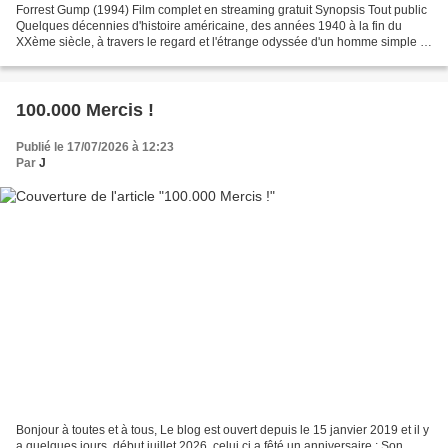
Forrest Gump (1994) Film complet en streaming gratuit Synopsis Tout public
Quelques décennies d'histoire américaine, des années 1940 à la fin du
XXème siècle, à travers le regard et l'étrange odyssée d'un homme simple et
pur, Forrest Gump. https://www.tokyvideo.com/fr/video/forrest-gump-1994-8...
100.000 Mercis !
Publié le 17/07/2026 à 12:23
Par
J
Bonjour à toutes et à tous, Le blog est ouvert depuis le 15 janvier 2019 et il y
a quelques jours, début juillet 2026, celui ci a fêté un anniversaire : Son