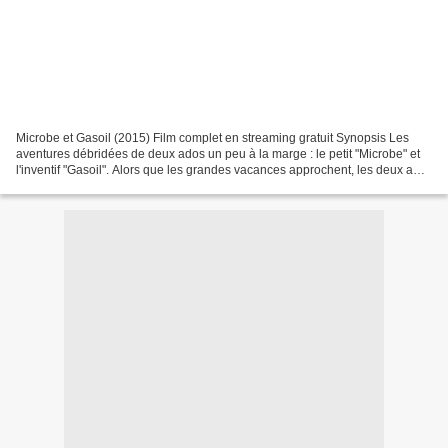
Microbe et Gasoil (2015) Film complet en streaming gratuit Synopsis Les
aventures débridées de deux ados un peu à la marge : le petit "Microbe" et
l'inventif "Gasoil". Alors que les grandes vacances approchent, les deux amis
n'ont aucune envie de passer...