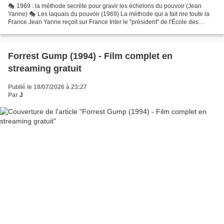
🎭 1969 : la méthode secrète pour gravir les échelons du pouvoir (Jean
Yanne) 🎭 Les laquais du pouvoir (1969) La méthode qui a fait rire toute la
France Jean Yanne reçoit sur France Inter le "président" de l'École des
laquais du pouvoir, une leçon d'ascension...
Forrest Gump (1994) - Film complet en
streaming gratuit
Publié le 18/07/2026 à 23:27
Par
J