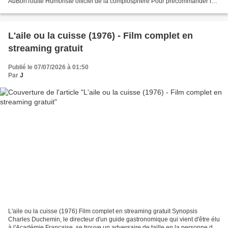
AuBonTouite Humoriste officiel de la complosphère Pour précommander le
livre : https://boutique.tocsin-media.fr/...
L'aile ou la cuisse (1976) - Film complet en
streaming gratuit
Publié le 07/07/2026 à 01:50
Par
J
L'aile ou la cuisse (1976) Film complet en streaming gratuit Synopsis
Charles Duchemin, le directeur d'un guide gastronomique qui vient d'être élu
à l'Académie Française, se trouve un adversaire de taille en la personne de