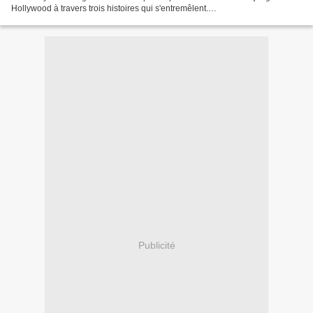
Hollywood à travers trois histoires qui s'entremêlent.
https://www.tokyvideo.com/fr/video/pulp-fiction-vf...
Publicité