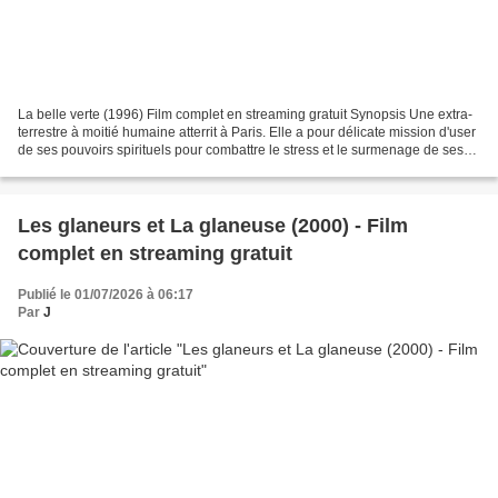
La belle verte (1996) Film complet en streaming gratuit Synopsis Une extra-
terrestre à moitié humaine atterrit à Paris. Elle a pour délicate mission d'user
de ses pouvoirs spirituels pour combattre le stress et le surmenage de ses
amis terriens... https://www.tokyvideo.com/fr/video/la-belle-verte-1996-2...
Les glaneurs et La glaneuse (2000) - Film
complet en streaming gratuit
Publié le 01/07/2026 à 06:17
Par
J