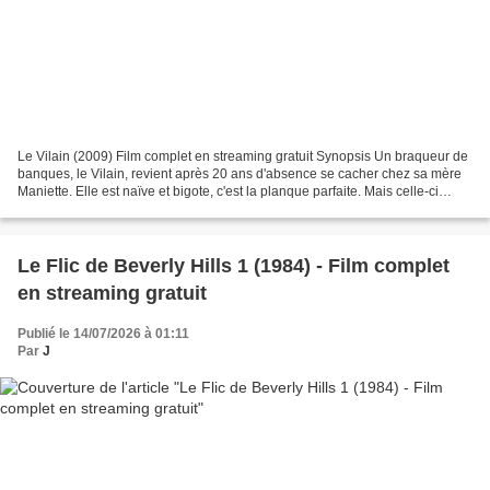
Le Vilain (2009) Film complet en streaming gratuit Synopsis Un braqueur de
banques, le Vilain, revient après 20 ans d'absence se cacher chez sa mère
Maniette. Elle est naïve et bigote, c'est la planque parfaite. Mais celle-ci
découvre à cette occasion...
Le Flic de Beverly Hills 1 (1984) - Film complet
en streaming gratuit
Publié le 14/07/2026 à 01:11
Par
J