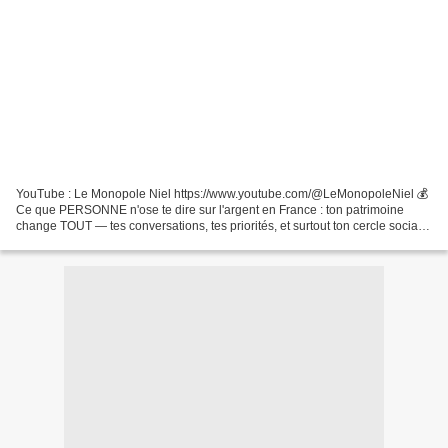
YouTube : Le Monopole Niel https://www.youtube.com/@LeMonopoleNiel 💰
Ce que PERSONNE n'ose te dire sur l'argent en France : ton patrimoine
change TOUT — tes conversations, tes priorités, et surtout ton cercle social.
Dans cette vidéo, je te révèle les...