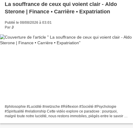
La souffrance de ceux qui voient clair - Aldo
Sterone | Finance • Carrière • Expatriation
Publié le 08/08/2026 à 03:01
Par
J
#philosophie #Lucidité #nietzsche #Réflexion #Société #Psychologie
#Spiritualité #relationship Cette vidéo explore ce paradoxe : pourquoi,
malgré toute notre lucidité, nous restons immobiles, piégés entre le savoir et
l’action. J’y parle de la souffrance...