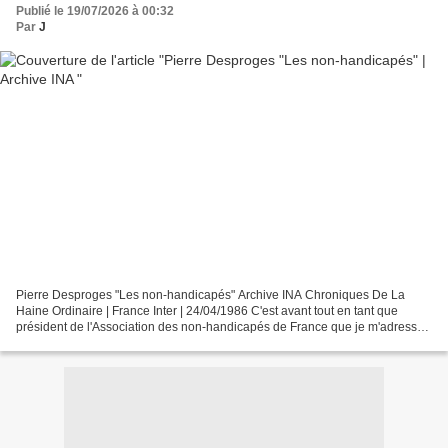
Publié le 19/07/2026 à 00:32
Par
J
Pierre Desproges "Les non-handicapés" Archive INA Chroniques De La
Haine Ordinaire | France Inter | 24/04/1986 C'est avant tout en tant que
président de l'Association des non-handicapés de France que je m'adresse
à vous ... Nous formons mes chers amis,...