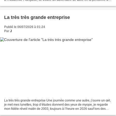
Jacques Tricatel, le PDG d'une...
La très très grande entreprise
Publié le 06/07/2026 à 01:24
Par
J
La très très grande entreprise Une journée comme une autre, j’ouvre un œil,
je met mes lunettes, trop d’études donnent des yeux de myope, je regarde
mon fidèle réveil matin de 2003, toujours à l’heure en 2026 sauf lors des
rares coupures de courant :...