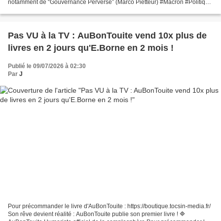
notamment de “Gouvernance Perverse” (Marco Pietteur) #Macron #Politique
#MarineLePen #France #Système #Science...
Pas VU à la TV : AuBonTouite vend 10x plus de
livres en 2 jours qu'E.Borne en 2 mois !
Publié le 09/07/2026 à 02:30
Par
J
Pour précommander le livre d'AuBonTouite : https://boutique.tocsin-media.fr/
Son rêve devient réalité : AuBonTouite publie son premier livre ! 🔷