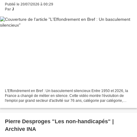
Publié le 20/07/2026 à 00:29
Par
J
L'Effondrement en Bref : Un basculement silencieux Entre 1950 et 2026, la
France a changé de métier en silence. Cette vidéo montre l'évolution de
l'emploi par grand secteur d'activité sur 76 ans, catégorie par catégorie,
année par année. En 1950, la terre...
Pierre Desproges "Les non-handicapés" |
Archive INA