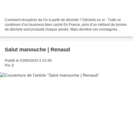
Comment récupérer de l'or à partir de déchets ? Déchets en or : Trafic et
combines d’un business bien caché En France, près d’un milliard de tonnes
de déchets sont produits chaque année. Mais derrière ces montagnes
d’ordures se cache un marché parallèle…...
Salut manouche | Renaud
Publié le 03/06/2025 à 23:49
Par
J