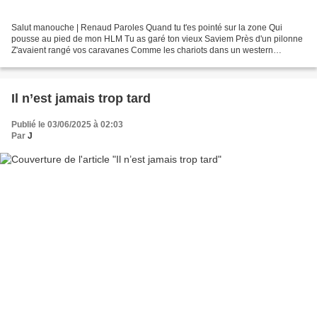
Salut manouche | Renaud Paroles Quand tu t'es pointé sur la zone Qui
pousse au pied de mon HLM Tu as garé ton vieux Saviem Près d'un pilonne
Z'avaient rangé vos caravanes Comme les chariots dans un western
Soudain dans ma banlieue minable C'était moins...
Il n’est jamais trop tard
Publié le 03/06/2025 à 02:03
Par
J