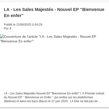
I.A - Les Sales Majestés - Nouvel EP "Bienvenue
En enfer"
Publié le 21/06/2025 à 04:29
Par
J
I.A - Les Sales Majestés Nouvel EP "Bienvenue En enfer" I. A Premier extrait
du Nouvel EP ‘’ Bienvenue en Enfer ’’ qui sortira sur les plateformes
(Believe) et dans les bacs (Baco) le 27 juin 2025 . I.A Elle ne fait pas de
sentiment Et te surveille jour...