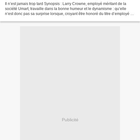
Il n’est jamais trop tard Synopsis : Larry Crowne, employé méritant de la
société Umart, travaille dans la bonne humeur et le dynamisme : qu’elle
n’est donc pas sa surprise lorsque, croyant être honoré du titre d’employé du
mois, il est renvoyé au motif...
Publicité