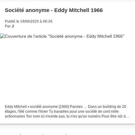
Société anonyme - Eddy Mitchell 1966
Publié le 18/06/2025 à 06:26
Par
J
Eddy Mitchell • société anonyme [1966] Paroles … Dans un building de 20
étages, l'été comme l'hiver Tu travailles pour une société de cent mille
actionnaires Ton nom ici n'existe pas, tu n'es qu'un numéro Pour être sûr de
te garder, on te donne ce qu'il...