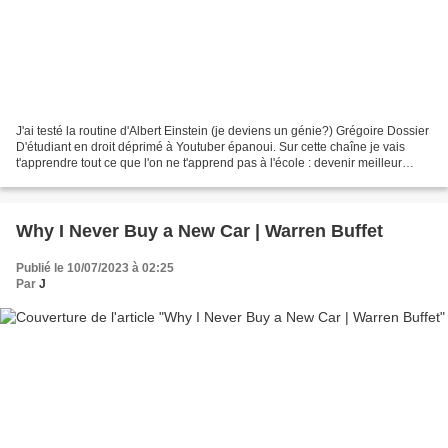
J'ai testé la routine d'Albert Einstein (je deviens un génie?) Grégoire Dossier
D'étudiant en droit déprimé à Youtuber épanoui. Sur cette chaîne je vais
t'apprendre tout ce que l'on ne t'apprend pas à l'école : devenir meilleur
physiquement et mentalement,...
Why I Never Buy a New Car | Warren Buffet
Publié le 10/07/2023 à 02:25
Par
J