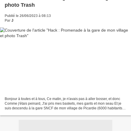
photo Trash
Publié le 26/06/2023 à 08:13
Par
J
Bonjour à toutes et à tous, Ce matin, je n'avais pas à aller bosser, et donc
Comme j'étais peinard, J'ai pris mes baskets, mes gants et mon seau Et je
suis descendu à la gare SNCF de mon village de Picardie (6000 habitants
environ et les campagnes alentours)......