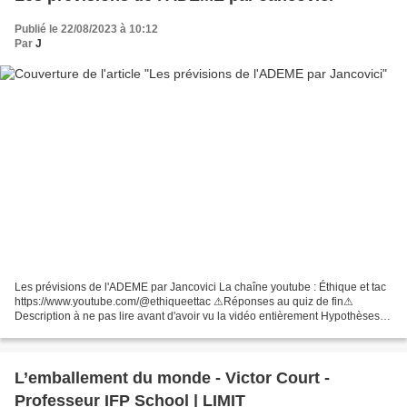
Publié le 22/08/2023 à 10:12
Par
J
Les prévisions de l'ADEME par Jancovici La chaîne youtube : Éthique et tac
https://www.youtube.com/@ethiqueettac ⚠Réponses au quiz de fin⚠
Description à ne pas lire avant d'avoir vu la vidéo entièrement Hypothèses
réfutées : Productivité croissante des...
L’emballement du monde - Victor Court -
Professeur IFP School | LIMIT