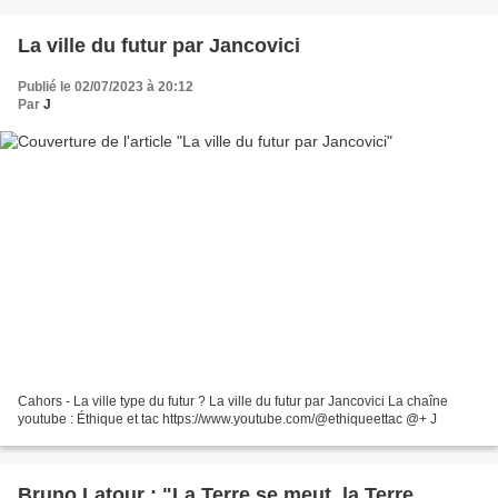
La ville du futur par Jancovici
Publié le 02/07/2023 à 20:12
Par
J
Cahors - La ville type du futur ? La ville du futur par Jancovici La chaîne
youtube : Éthique et tac https://www.youtube.com/@ethiqueettac @+ J
Bruno Latour : "La Terre se meut, la Terre