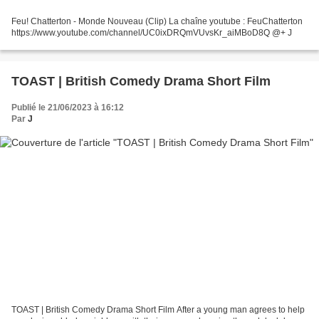
Feu! Chatterton - Monde Nouveau (Clip) La chaîne youtube : FeuChatterton
https://www.youtube.com/channel/UC0ixDRQmVUvsKr_aiMBoD8Q @+ J
TOAST | British Comedy Drama Short Film
Publié le 21/06/2023 à 16:12
Par
J
TOAST | British Comedy Drama Short Film After a young man agrees to help