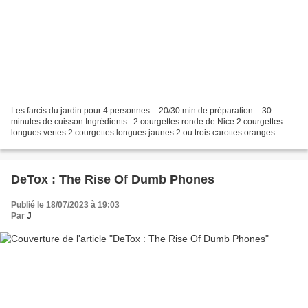
Les farcis du jardin pour 4 personnes – 20/30 min de préparation – 30
minutes de cuisson Ingrédients : 2 courgettes ronde de Nice 2 courgettes
longues vertes 2 courgettes longues jaunes 2 ou trois carottes oranges
(selon la grosseur) 3 poivrons – 1 de...
DeTox : The Rise Of Dumb Phones
Publié le 18/07/2023 à 19:03
Par
J