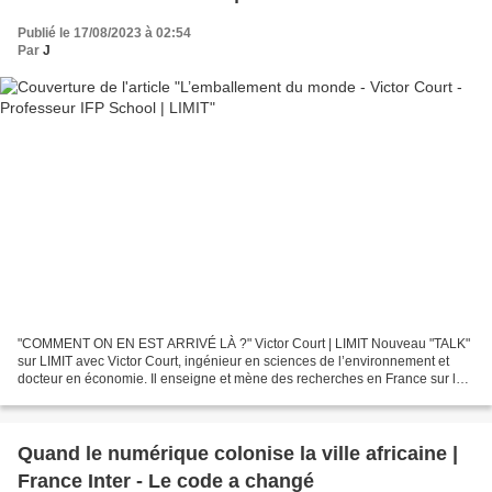
Publié le 17/08/2023 à 02:54
Par
J
"COMMENT ON EN EST ARRIVÉ LÀ ?" Victor Court | LIMIT Nouveau "TALK"
sur LIMIT avec Victor Court, ingénieur en sciences de l’environnement et
docteur en économie. Il enseigne et mène des recherches en France sur les
interactions entre changement technique,...
Quand le numérique colonise la ville africaine |
France Inter - Le code a changé