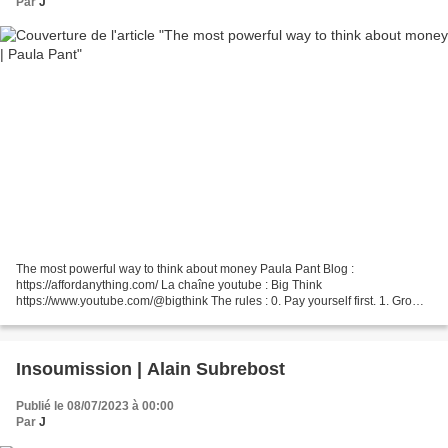
Par
J
The most powerful way to think about money Paula Pant Blog :
https://affordanything.com/ La chaîne youtube : Big Think
https://www.youtube.com/@bigthink The rules : 0. Pay yourself first. 1. Grow
the gap (the difference between what you earn and what...
Insoumission | Alain Subrebost
Publié le 08/07/2023 à 00:00
Par
J