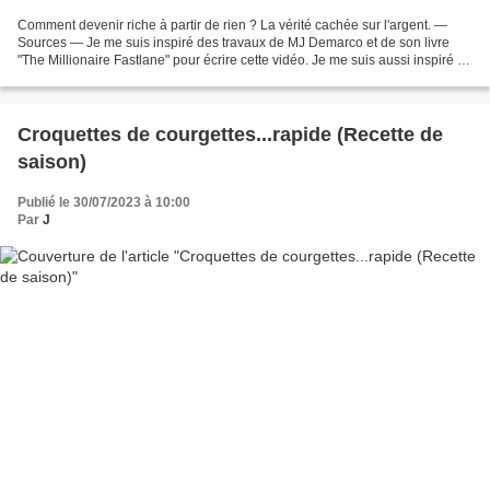
Comment devenir riche à partir de rien ? La vérité cachée sur l'argent. —
Sources — Je me suis inspiré des travaux de MJ Demarco et de son livre
"The Millionaire Fastlane" pour écrire cette vidéo. Je me suis aussi inspiré de
la réalisation de James Jani...
Croquettes de courgettes...rapide (Recette de
saison)
Publié le 30/07/2023 à 10:00
Par
J