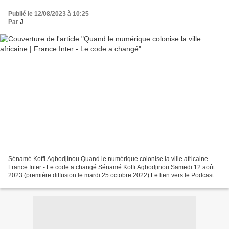
Publié le 12/08/2023 à 10:25
Par
J
Sénamé Koffi Agbodjinou Quand le numérique colonise la ville africaine
France Inter - Le code a changé Sénamé Koffi Agbodjinou Samedi 12 août
2023 (première diffusion le mardi 25 octobre 2022) Le lien vers le Podcast :
https://www.radiofrance.fr/franceinter/podcasts/le-code-a-change/quand-le-
numerique-colonise-la-ville-africaine-6270137...