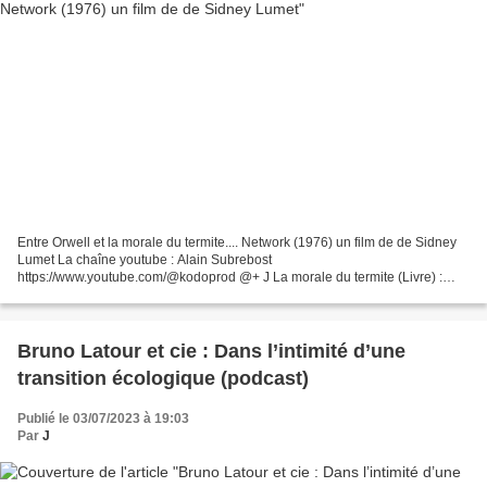
Entre Orwell et la morale du termite.... Network (1976) un film de de Sidney
Lumet La chaîne youtube : Alain Subrebost
https://www.youtube.com/@kodoprod @+ J La morale du termite (Livre) :
Sommes-nous libres ? Est-ce que les religions, les politiques,...
Bruno Latour et cie : Dans l’intimité d’une
transition écologique (podcast)
Publié le 03/07/2023 à 19:03
Par
J