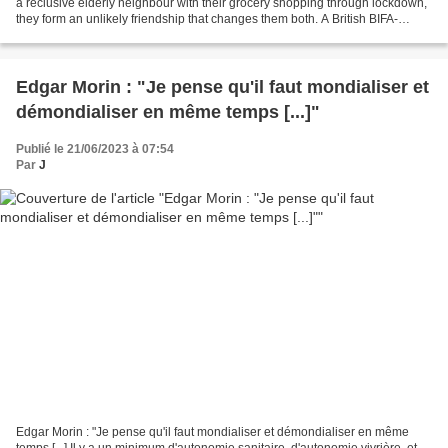
a reclusive elderly neighbour with their grocery shopping through lockdown,
they form an unlikely friendship that changes them both. A British BIFA-
Qualifying Comedy-Drama Short...
Edgar Morin : "Je pense qu'il faut mondialiser et
démondialiser en même temps [...]"
Publié le 21/06/2023 à 07:54
Par
J
Edgar Morin : "Je pense qu'il faut mondialiser et démondialiser en même