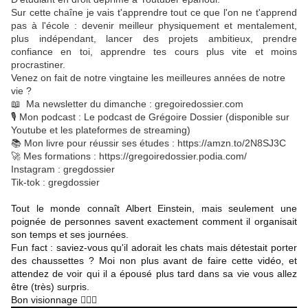
Sur cette chaîne je vais t'apprendre tout ce que l'on ne t'apprend
pas à l'école : devenir meilleur physiquement et mentalement,
plus indépendant, lancer des projets ambitieux, prendre
confiance en toi, apprendre tes cours plus vite et moins
procrastiner.
Venez on fait de notre vingtaine les meilleures années de notre
vie ?
📖 Ma newsletter du dimanche : gregoiredossier.com
🎙️ Mon podcast : Le podcast de Grégoire Dossier (disponible sur
Youtube et les plateformes de streaming)
📚 Mon livre pour réussir ses études : https://amzn.to/2N8SJ3C
🚀 Mes formations : https://gregoiredossier.podia.com/
Instagram : gregdossier
Tik-tok : gregdossier
Tout le monde connaît Albert Einstein, mais seulement une
poignée de personnes savent exactement comment il organisait
son temps et ses journées.
Fun fact : saviez-vous qu'il adorait les chats mais détestait porter
des chaussettes ?
Moi non plus avant de faire cette vidéo, et
attendez de voir qui il a épousé plus tard dans sa vie vous allez
être (très) surpris.
Bon visionnage 🙋🏼‍♂️