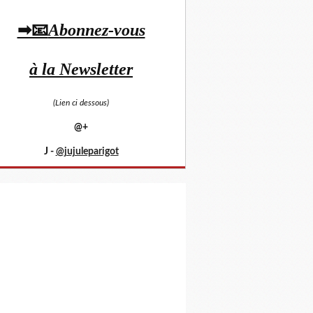
➡📧
Abonnez-vous
à la Newsletter
(Lien ci dessous)
@+
J -
@jujuleparigot