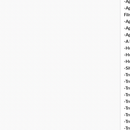
-Ap
-A
Fi
-Ap
-Ap
-Ap
-A 
-H
-H
-H
-S
-Tr
-Tr
-Tr
-Tr
-Tr
-Tr
-Tr
-Tr
-T