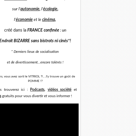
sur
l'
autonomie
,
l'
écologie
,
l'
économie
et
le
cinéma
,
créé dans la
FRANCE confinée
: un
Endroit BIZARRE sans bistrots ni cinés*
!
* Derniers lieux de socialisation
et de divertissement...
encore tolérés !
ns, vous avez sorti le VITRIOL ?!... J'y trouve un goût de
POMME !?
s trouverez ici :
Podcasts
,
vidéos société
et
s
gratuits pour vous divertir et vous informer !