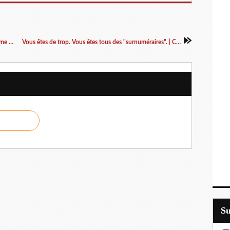
Recette d'automne : La soupe aux choux (comme dans le film !)
Vous êtes de trop. Vous êtes tous des "surnuméraires". | Charles Sannat
S