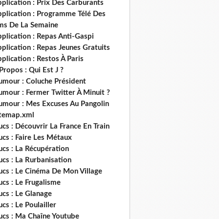
plication : Prix Des Carburants
pplication : Programme Télé Des
lms De La Semaine
plication : Repas Anti-Gaspi
plication : Repas Jeunes Gratuits
plication : Restos À Paris
Propos : Qui Est J ?
umour : Coluche Président
umour : Fermer Twitter À Minuit ?
umour : Mes Excuses Au Pangolin
itemap.xml
ucs : Découvrir La France En Train
ucs : Faire Les Métaux
ucs : La Récupération
ucs : La Rurbanisation
ucs : Le Cinéma De Mon Village
ucs : Le Frugalisme
ucs : Le Glanage
ucs : Le Poulailler
rucs : Ma Chaîne Youtube