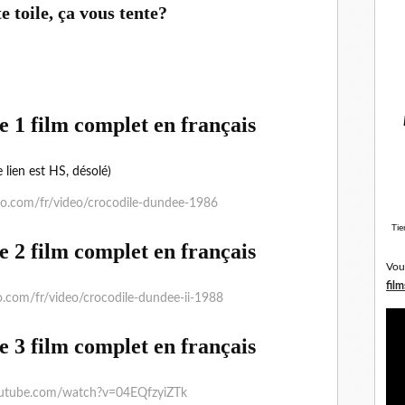
e toile, ça vous tente?
 1 film complet en français
e lien est HS, désolé)
eo.com/fr/video/crocodile-dundee-1986
Tie
 2 film complet en français
Vou
film
.com/fr/video/crocodile-dundee-ii-1988
 3 film complet en français
outube.com/watch?v=04EQfzyiZTk