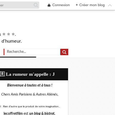
Connexion
+
Créer mon blog
s ⭐ ⭐ ⭐.
s d'humeur.
🇷​ La rumeur m'appelle : J
Bienvenue à toutes et à tous !
Chers Amis Parisiens &
Autres Aliénés,
J : Rien d'autre que le produit de votre imagination...
lecoffretfilm
est
un blog &
bistrot,