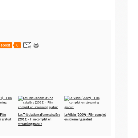
epost
0
 Film
Les Tribulations d'une caissière
Le Vilain (2009) - Film complet
g gratuit
(2011) - Film complet en
en streaming gratuit
streaming gratuit