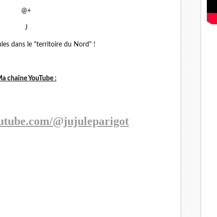
@+
J
les dans le "territoire du Nord" !
a chaîne YouTube :
utube.com/@jujuleparigot