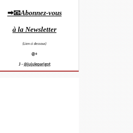
➡📧
Abonnez-vous
à la Newsletter
(Lien ci dessous)
@+
J -
@jujuleparigot