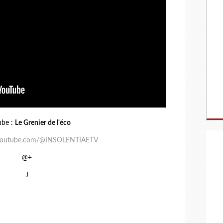
ube :
Le Grenier de l'éco
.youtube.com/@INSOLENTIAETV
@+
J