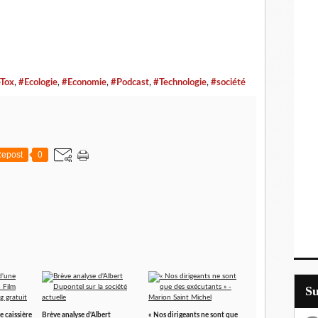
Tox
,
#Ecologie
,
#Economie
,
#Podcast
,
#Technologie
,
#société
epost
0
S
e caissière
Brève analyse d'Albert
« Nos dirigeants ne sont que