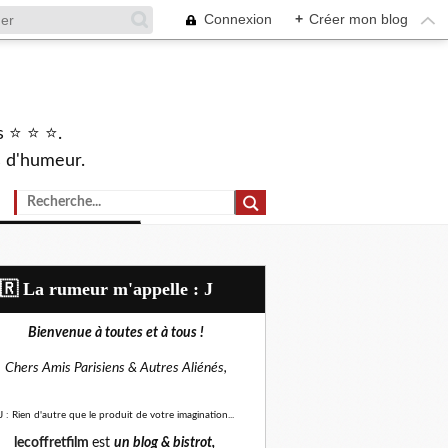
Connexion
+
Créer mon blog
s ⭐ ⭐ ⭐.
s d'humeur.
🇷​ La rumeur m'appelle : J
Bienvenue à toutes et à tous !
Chers Amis Parisiens &
Autres Aliénés,
J : Rien d'autre que le produit de votre imagination...
lecoffretfilm
est
un blog &
bistrot,