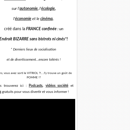
sur
l'
autonomie
,
l'
écologie
,
l'
économie
et
le
cinéma
,
créé dans la
FRANCE confinée
: un
Endroit BIZARRE sans bistrots ni cinés*
!
* Derniers lieux de socialisation
et de divertissement...
encore tolérés !
ns, vous avez sorti le VITRIOL ?!... J'y trouve un goût de
POMME !?
s trouverez ici :
Podcasts
,
vidéos société
et
s
gratuits pour vous divertir et vous informer !