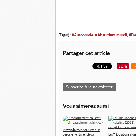
Tag(s) :
#Autonomie
,
#Absurdum mundi
,
#De
Partager cet article
R
S'inscrire à la newsletter
Vous aimerez aussi :
L'Effondrement en Bref : Un
basculement silencieux
Les Tribulations d'un