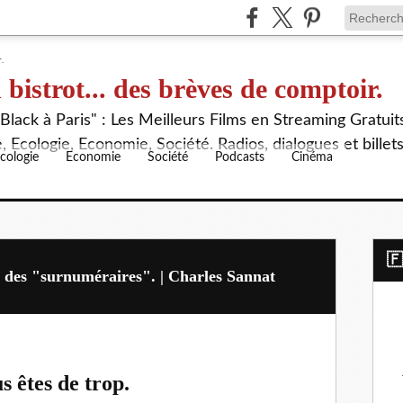
 bistrot... des brèves de comptoir.
lack à Paris" : Les Meilleurs Films en Streaming Gratuit
 Ecologie, Economie, Société. Radios, dialogues et billet
cologie
Economie
Société
Podcasts
Cinéma
​
us des "surnuméraires". | Charles Sannat
s êtes de trop.