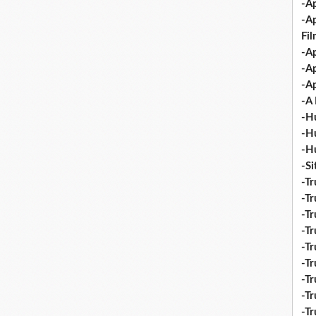
-Ap
-A
Fi
-Ap
-Ap
-Ap
-A 
-H
-H
-H
-S
-Tr
-Tr
-Tr
-Tr
-Tr
-Tr
-Tr
-Tr
-T