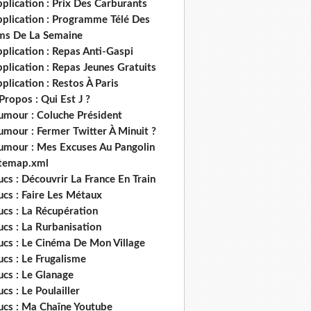
plication : Prix Des Carburants
pplication : Programme Télé Des
lms De La Semaine
plication : Repas Anti-Gaspi
plication : Repas Jeunes Gratuits
plication : Restos À Paris
Propos : Qui Est J ?
umour : Coluche Président
umour : Fermer Twitter À Minuit ?
umour : Mes Excuses Au Pangolin
itemap.xml
ucs : Découvrir La France En Train
ucs : Faire Les Métaux
ucs : La Récupération
ucs : La Rurbanisation
ucs : Le Cinéma De Mon Village
ucs : Le Frugalisme
ucs : Le Glanage
ucs : Le Poulailler
rucs : Ma Chaîne Youtube