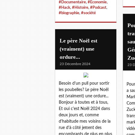
#Documentaire
,
#Economie
,
#Hack
,
#Histoire
,
#Podcast
,
#biographie
,
#société
Po
tra
Le père Noël est
sau
(vraiment) une
Gé
ordure...
Zu
23 Décembre 2024
23 
Besoin d'un pull pour sortir
Pour
les poubelles? Le père Noël
a sa
est (vraiment) une ordure...
Mark
Bonjour à toutes et à tous,
Comm
Et oui c'est Noël 2024 dans
Zuck
deux jours et, comme
tran
d'habitude mes voisins de la
mark
rue d'à côté jettent des
vidé
encombrants de plus en plus
com