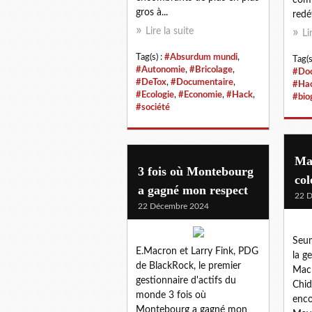
gros à...
redé
Lire la suite
Li
Tag(s) :
#Absurdum mundi
,
Tag(s
#Autonomie
,
#Bricolage
,
#Doc
#DeTox
,
#Documentaire
,
#Ha
#Ecologie
,
#Economie
,
#Hack
,
#bio
#société
May
3 fois où Montebourg
col
a gagné mon respect
22 
22 Décembre 2024
Seu
E.Macron et Larry Fink, PDG
la g
de BlackRock, le premier
Macr
gestionnaire d'actifs du
Chid
monde 3 fois où
enco
Montebourg a gagné mon