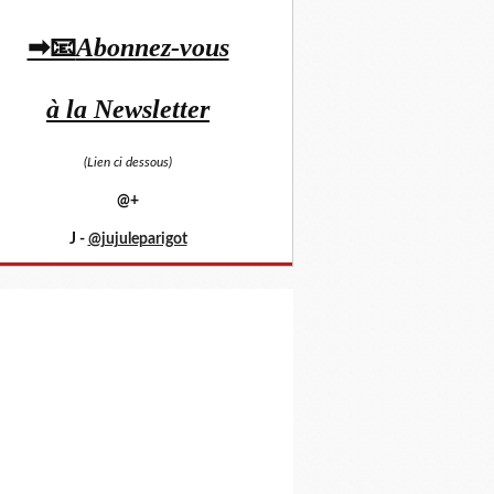
➡📧
Abonnez-vous
à la Newsletter
(Lien ci dessous)
@+
J -
@jujuleparigot