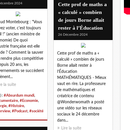
Décembre 2024
Cette prof de maths a
« calculé » combien
de jours Borne allait
ud Montebourg : "Vous
rester à l’Éducation
ez voter, c'est toujours
il !" (ancien ministre de
26 Décembre 2024
onomie) De quoi
ustrie française est-elle
de ? Comment la sauver
Cette prof de maths a «
a rendre plus compétitive
calculé » combien de jours
epuis 20 ans, les
Borne allait rester à
ernements se succèdent
l’Éducation
ènent...
MATHÉMATIQUES - Mieux
vaut en rire. La professeure
re la suite
de mathématiques et
) :
#Absurdum mundi
,
créatrice de contenu
umentaire
,
#Economie
,
@Wonderwomath a posté
rgie
,
#Histoire
,
une vidéo sur les réseaux
erview
,
#Podcast
,
#société
sociaux le 24 décembre
dans...
Lire la suite