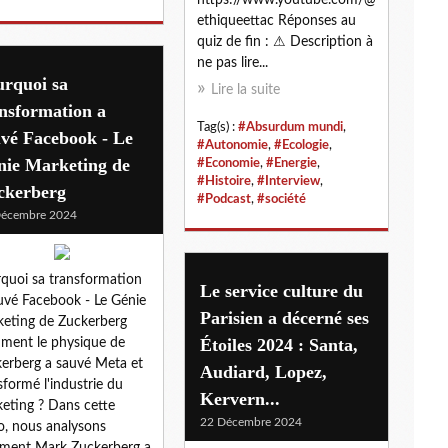
ethiqueettac Réponses au
quiz de fin : ⚠ Description à
ne pas lire...
urquoi sa
Lire la suite
nsformation a
Tag(s) :
#Absurdum mundi
,
vé Facebook - Le
#Autonomie
,
#Ecologie
,
nie Marketing de
#Economie
,
#Energie
,
#Histoire
,
#Interview
,
ckerberg
#Podcast
,
#société
Décembre 2024
quoi sa transformation
Le service culture du
uvé Facebook - Le Génie
Parisien a décerné ses
eting de Zuckerberg
Étoiles 2024 : Santa,
ent le physique de
erberg a sauvé Meta et
Audiard, Lopez,
sformé l'industrie du
Kervern...
eting ? Dans cette
22 Décembre 2024
o, nous analysons
ment Mark Zuckerberg a