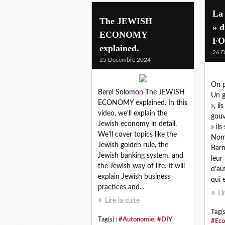
La 
The JEWISH
» d
ECONOMY
FO
explained.
26 
25 Décembre 2024
On p
Berel Solomon The JEWISH
Un g
ECONOMY explained. In this
», il
video, we'll explain the
gouv
Jewish economy in detail.
» il
We'll cover topics like the
Nomb
Jewish golden rule, the
Barn
Jewish banking system, and
leur
the Jewish way of life. It will
d’au
explain Jewish business
qui e
practices and...
Li
Lire la suite
Tag(s
Tag(s) :
#Autonomie
,
#DIY
,
#Eco