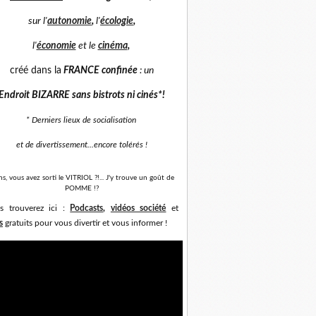
sur
l'
autonomie
,
l'
écologie
,
l'
économie
et
le
cinéma
,
créé dans la
FRANCE confinée
: un
Endroit BIZARRE sans bistrots ni cinés*
!
* Derniers lieux de socialisation
et de divertissement...
encore tolérés !
ns, vous avez sorti le VITRIOL ?!... J'y trouve un goût de
POMME !?
s trouverez ici :
Podcasts
,
vidéos société
et
s
gratuits pour vous divertir et vous informer !