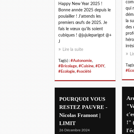
comé
Happy New Year 2025 !
qui 
Bonne année 2025 depuis le
déma
poulailler ! J'attends les
la s
premiers œufs de 2025. Je
des 
fais le vœux qu'ils soient
prof
cubiques ! @jujuleparigot @+
héro
J
irrés
Lire la suite
Li
Tag(s) :
#Autonomie
,
Tag(s
#Bricolage
,
#Cuisine
,
#DIY
,
#Eco
#Ecologie
,
#société
Ar
POURQUOI VOUS
"Vo
RESTEZ PAUVRE -
c'e
Nicolas Framont |
!" 
LIMIT
l'é
26 Décembre 2024