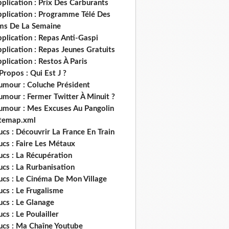
plication : Prix Des Carburants
pplication : Programme Télé Des
lms De La Semaine
plication : Repas Anti-Gaspi
plication : Repas Jeunes Gratuits
plication : Restos À Paris
Propos : Qui Est J ?
umour : Coluche Président
umour : Fermer Twitter À Minuit ?
umour : Mes Excuses Au Pangolin
itemap.xml
ucs : Découvrir La France En Train
ucs : Faire Les Métaux
ucs : La Récupération
ucs : La Rurbanisation
ucs : Le Cinéma De Mon Village
ucs : Le Frugalisme
ucs : Le Glanage
ucs : Le Poulailler
rucs : Ma Chaîne Youtube