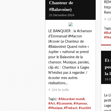
Chanteur de
REM
htt
#Balavoine)
Remi
21 Décembre 2024
Li
Tag(s
LE BANQUIER : la #chanson
#Bul
d'Emmanuel #Macron
#Ske
(#cover Le Chanteur de
#Balavoine) Quand notre «
Jupiter » national se prend
pour le Balavoine de la
Et 
chanson. Musique, paroles,
po
clip etc : Chanteur à Gages
N'hésitez pas à regarder /
la 
écouter mes autres
18 
réalisations...
Lire la suite
La L
Tag(s) :
#Absurdum mundi
,
jard
#Art
,
#Economie
,
#Humour
,
cage.
#Musique
,
#Podcast
,
#société
voul