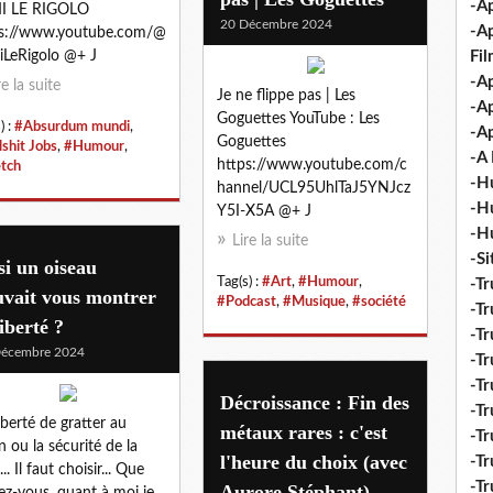
-Ap
I LE RIGOLO
20 Décembre 2024
-A
ps://www.youtube.com/@
Fi
LeRigolo @+ J
-Ap
re la suite
Je ne flippe pas | Les
-Ap
Goguettes YouTube : Les
) :
#Absurdum mundi
,
-Ap
Goguettes
lshit Jobs
,
#Humour
,
-A 
https://www.youtube.com/c
tch
-H
hannel/UCL95UhlTaJ5YNJcz
-H
Y5I-X5A @+ J
-H
Lire la suite
-S
si un oiseau
Tag(s) :
#Art
,
#Humour
,
-Tr
uvait vous montrer
#Podcast
,
#Musique
,
#société
-Tr
liberté ?
-Tr
Décembre 2024
-Tr
-Tr
Décroissance : Fin des
-Tr
iberté de gratter au
métaux rares : c'est
-Tr
in ou la sécurité de la
l'heure du choix (avec
-Tr
.. Il faut choisir... Que
-T
Aurore Stéphant)
ez-vous, quant à moi je