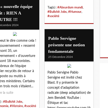
« nouvelle équipe
Tag(s) :
#Absurdum mundi
,
#Bullshit Jobs
,
#Humour
,
it : RIEN A
#société
UTRE !!!
Décembre 2024
Pablo Servigne
eut le dire comme cela !
présente une notion
ouvernement « resserré
fondamentale
s sont 35, un
ernement « d’ouverture
25 Décembre 2024
s sont 18 macronistes.
reux de l’équipe
ier recyclés de retour à
Pablo Servigne Pablo
 poste ou mutés à
Servigne est invité chez
tres ministères. Certains
Blast. Il y présente le
n trois mois s’étaient...
concept d'adaptation
re la suite
radicale (deep adaptation) de
Jem Bendell. YouTube :
) :
#Bullshit Jobs
,
Éthique et tac
nomie
,
#Histoire
,
#société
https://www.youtube.com/@