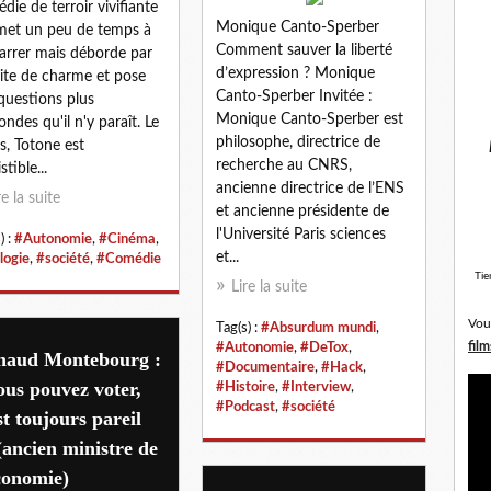
die de terroir vivifiante
Monique Canto-Sperber
met un peu de temps à
Comment sauver la liberté
rrer mais déborde par
d’expression ? Monique
uite de charme et pose
Canto-Sperber Invitée :
questions plus
Monique Canto-Sperber est
ondes qu'il n'y paraît. Le
philosophe, directrice de
s, Totone est
recherche au CNRS,
istible...
ancienne directrice de l’ENS
re la suite
et ancienne présidente de
l'Université Paris sciences
) :
#Autonomie
,
#Cinéma
,
et...
logie
,
#société
,
#Comédie
Tie
Lire la suite
Vou
Tag(s) :
#Absurdum mundi
,
film
#Autonomie
,
#DeTox
,
naud Montebourg :
#Documentaire
,
#Hack
,
us pouvez voter,
#Histoire
,
#Interview
,
#Podcast
,
#société
st toujours pareil
(ancien ministre de
conomie)