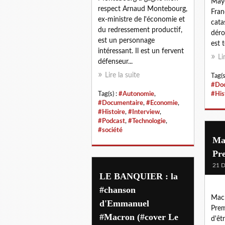
Mayo
respect Arnaud Montebourg,
Fran
ex-ministre de l'économie et
cata
du redressement productif,
déro
est un personnage
est t
intéressant. Il est un fervent
Li
défenseur...
Lire la suite
Tag(s
#Doc
Tag(s) :
#Autonomie
,
#His
#Documentaire
,
#Economie
,
#Histoire
,
#Interview
,
#Podcast
,
#Technologie
,
#société
Ma
Pre
21 
LE BANQUIER : la
#chanson
Macr
d'Emmanuel
Prem
#Macron (#cover Le
d'êt