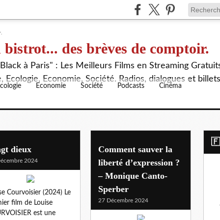
 bistrot... des brèves de comptoir.
lack à Paris" : Les Meilleurs Films en Streaming Gratuit
 Ecologie, Economie, Société. Radios, dialogues et billet
cologie
Economie
Société
Podcasts
Cinéma
​
gt dieux
Comment sauver la
Décembre 2024
liberté d’expression ?
– Monique Canto-
Sperber
se Courvoisier (2024) Le
27 Décembre 2024
ier film de Louise
RVOISIER est une