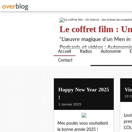
Le coffret film : Un
"L’œuvre magique d'un Men in B
Podcasts et vidéos : Autonomie,
Accueil
Radios
Autonomie
E
Contact
Happy New Year 2025
Vin
!
29 
1 Janvier 2025
Loui
prem
Mes poules vous souhaitent
COU
la bonne année 2025 !