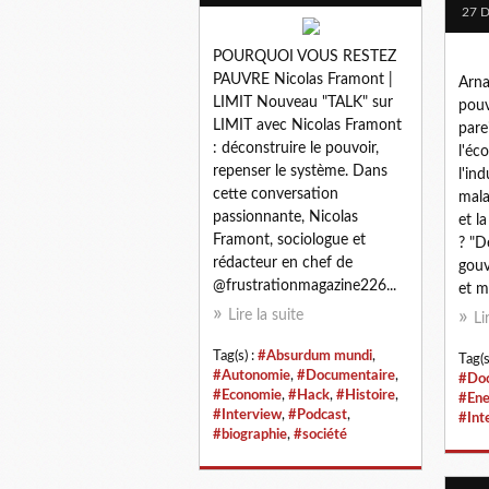
27 
POURQUOI VOUS RESTEZ
PAUVRE Nicolas Framont |
Arna
LIMIT Nouveau "TALK" sur
pouv
LIMIT avec Nicolas Framont
pare
: déconstruire le pouvoir,
l'éc
repenser le système. Dans
l'ind
cette conversation
mala
passionnante, Nicolas
et l
Framont, sociologue et
? "D
rédacteur en chef de
gouv
@frustrationmagazine226...
et m
Lire la suite
Li
Tag(s) :
#Absurdum mundi
,
Tag(s
#Autonomie
,
#Documentaire
,
#Doc
#Economie
,
#Hack
,
#Histoire
,
#Ene
#Interview
,
#Podcast
,
#Int
#biographie
,
#société