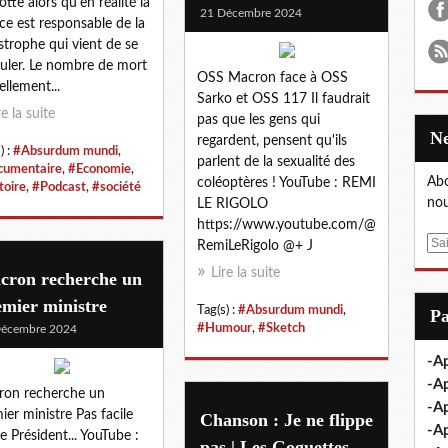
tte alors qu'en réalité la
21 Décembre 2024
ce est responsable de la
strophe qui vient de se
uler. Le nombre de mort
OSS Macron face à OSS
ellement...
Sarko et OSS 117 Il faudrait
re la suite
pas que les gens qui
regardent, pensent qu'ils
) :
#Absurdum mundi
,
parlent de la sexualité des
umentaire
,
#Economie
,
Abo
coléoptères ! YouTube : REMI
toire
,
#Podcast
,
#société
nou
LE RIGOLO
https://www.youtube.com/@
E
RemiLeRigolo @+ J
m
Lire la suite
cron recherche un
a
mier ministre
i
Tag(s) :
#Absurdum mundi
,
P
l
#Humour
,
#Sketch
Décembre 2024
-Ap
-Ap
on recherche un
-Ap
ier ministre Pas facile
Chanson : Je ne flippe
-A
re Président... YouTube :
pas | Les Goguettes