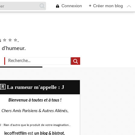
Connexion
+
Créer mon blog
s ⭐ ⭐ ⭐.
s d'humeur.
🇷​ La rumeur m'appelle : J
Bienvenue à toutes et à tous !
Chers Amis Parisiens &
Autres Aliénés,
J : Rien d'autre que le produit de votre imagination...
lecoffretfilm
est
un blog &
bistrot,