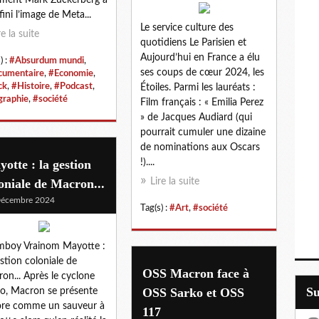
fini l’image de Meta...
Le service culture des
re la suite
quotidiens Le Parisien et
Aujourd’hui en France a élu
) :
#Absurdum mundi
,
ses coups de cœur 2024, les
umentaire
,
#Economie
,
ck
,
#Histoire
,
#Podcast
,
Étoiles. Parmi les lauréats :
graphie
,
#société
Film français : « Emilia Perez
» de Jacques Audiard (qui
pourrait cumuler une dizaine
de nominations aux Oscars
otte : la gestion
!)....
oniale de Macron...
Lire la suite
Décembre 2024
Tag(s) :
#Art
,
#société
mboy Vrainom Mayotte :
estion coloniale de
OSS Macron face à
on... Après le cyclone
S
OSS Sarko et OSS
o, Macron se présente
re comme un sauveur à
117