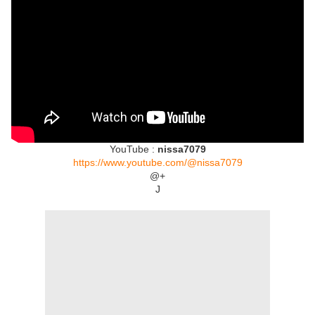
YouTube :
nissa7079
https://www.youtube.com/@nissa7079
@+
J