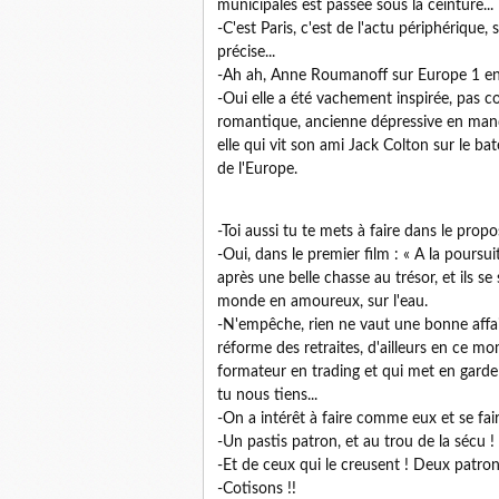
municipales est passée sous la ceinture...
-C'est Paris, c'est de l'actu périphérique,
précise...
-Ah ah, Anne Roumanoff sur Europe 1 en a é
-Oui elle a été vachement inspirée, pa
romantique, ancienne dépressive en manque
elle qui vit son ami Jack Colton sur le ba
de l'Europe.
-Toi aussi tu te mets à faire dans le propos 
-Oui, dans le premier film : « A la pours
après une belle chasse au trésor, et ils se 
monde en amoureux, sur l'eau.
-N'empêche, rien ne vaut une bonne affair
réforme des retraites, d'ailleurs en ce 
formateur en trading et qui met en garde 
tu nous tiens...
-On a intérêt à faire comme eux et se fair
-Un pastis patron, et au trou de la sécu !
-Et de ceux qui le creusent ! Deux patron.
-Cotisons !!