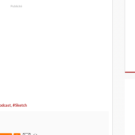
Publicité
odcast
,
#Sketch