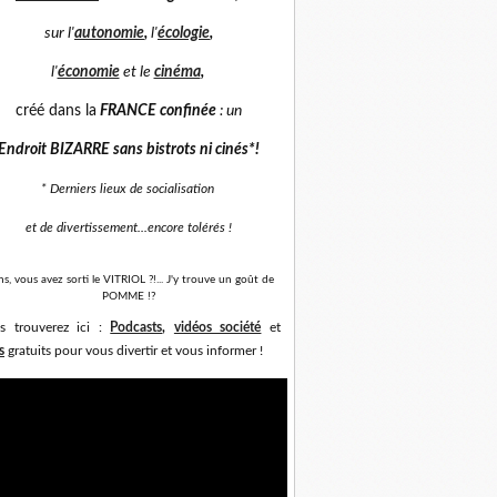
sur
l'
autonomie
,
l'
écologie
,
l'
économie
et
le
cinéma
,
créé dans la
FRANCE confinée
: un
Endroit BIZARRE sans bistrots ni cinés*
!
* Derniers lieux de socialisation
et de divertissement...
encore tolérés !
ns, vous avez sorti le VITRIOL ?!... J'y trouve un goût de
POMME !?
s trouverez ici :
Podcasts
,
vidéos société
et
s
gratuits pour vous divertir et vous informer !