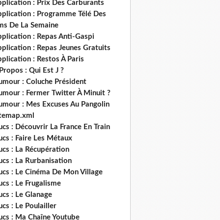
plication : Prix Des Carburants
pplication : Programme Télé Des
lms De La Semaine
plication : Repas Anti-Gaspi
plication : Repas Jeunes Gratuits
plication : Restos À Paris
Propos : Qui Est J ?
umour : Coluche Président
umour : Fermer Twitter À Minuit ?
umour : Mes Excuses Au Pangolin
itemap.xml
ucs : Découvrir La France En Train
ucs : Faire Les Métaux
ucs : La Récupération
ucs : La Rurbanisation
ucs : Le Cinéma De Mon Village
ucs : Le Frugalisme
ucs : Le Glanage
ucs : Le Poulailler
rucs : Ma Chaîne Youtube