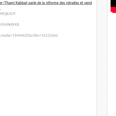
r (Thami Kabbaj) parle de la réforme des retraites et vend
:
fMt5jk3UY
4Z45HNAYK8
en_cmedia=19444635&cfilm=1613.html