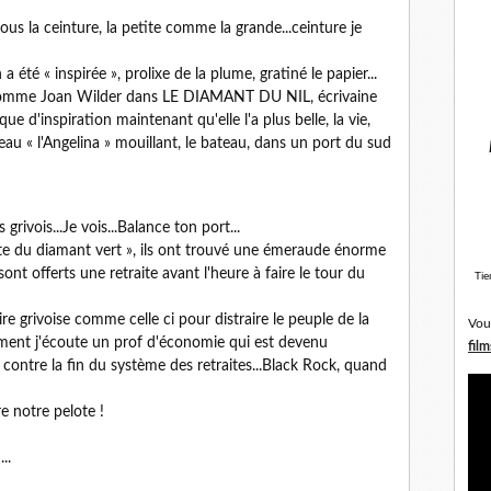
 sous la ceinture, la petite comme la grande...ceinture je
té « inspirée », prolixe de la plume, gratiné le papier...
s comme Joan Wilder dans LE DIAMANT DU NIL, écrivaine
 d'inspiration maintenant qu'elle l'a plus belle, la vie,
teau « l'Angelina » mouillant, le bateau, dans un port du sud
grivois...Je vois...Balance ton port...
uite du diamant vert », ils ont trouvé une émeraude énorme
sont offerts une retraite avant l'heure à faire le tour du
Tie
e grivoise comme celle ci pour distraire le peuple de la
Vou
moment j'écoute un prof d'économie qui est devenu
film
contre la fin du système des retraites...Black Rock, quand
e notre pelote !
..