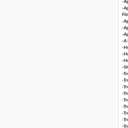
-Ap
-A
Fi
-Ap
-Ap
-Ap
-A 
-H
-H
-H
-S
-Tr
-Tr
-Tr
-Tr
-Tr
-Tr
-Tr
-Tr
-T