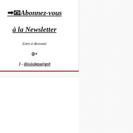
➡📧
Abonnez-vous
à la Newsletter
(Lien ci dessous)
@+
J -
@jujuleparigot