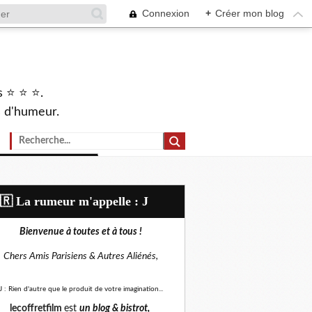
Connexion
+
Créer mon blog
s ⭐ ⭐ ⭐.
s d'humeur.
🇷​ La rumeur m'appelle : J
Bienvenue à toutes et à tous !
Chers Amis Parisiens &
Autres Aliénés,
J : Rien d'autre que le produit de votre imagination...
lecoffretfilm
est
un blog &
bistrot,