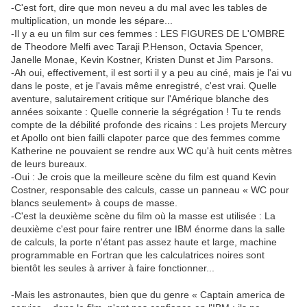
-C'est fort, dire que mon neveu a du mal avec les tables de
multiplication, un monde les sépare...
-Il y a eu un film sur ces femmes : LES FIGURES DE L'OMBRE
de Theodore Melfi avec Taraji P.Henson, Octavia Spencer,
Janelle Monae, Kevin Kostner, Kristen Dunst et Jim Parsons.
-Ah oui, effectivement, il est sorti il y a peu au ciné, mais je l'ai vu
dans le poste, et je l'avais même enregistré, c'est vrai. Quelle
aventure, salutairement critique sur l'Amérique blanche des
années soixante : Quelle connerie la ségrégation ! Tu te rends
compte de la débilité profonde des ricains : Les projets Mercury
et Apollo ont bien failli clapoter parce que des femmes comme
Katherine ne pouvaient se rendre aux WC qu'à huit cents mètres
de leurs bureaux.
-Oui : Je crois que la meilleure scène du film est quand Kevin
Costner, responsable des calculs, casse un panneau « WC pour
blancs seulement» à coups de masse.
-C'est la deuxième scène du film où la masse est utilisée : La
deuxième c'est pour faire rentrer une IBM énorme dans la salle
de calculs, la porte n'étant pas assez haute et large, machine
programmable en Fortran que les calculatrices noires sont
bientôt les seules à arriver à faire fonctionner...
-Mais les astronautes, bien que du genre « Captain america de