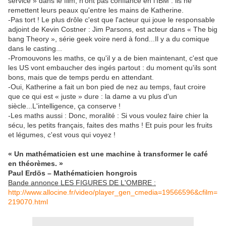
service » dans le film, n'ont pas confiance en l'IBM : ils ne
remettent leurs peaux qu'entre les mains de Katherine.
-Pas tort ! Le plus drôle c'est que l'acteur qui joue le responsable
adjoint de Kevin Costner : Jim Parsons, est acteur dans « The big
bang Theory », série geek voire nerd à fond...Il y a du comique
dans le casting...
-Promouvons les maths, ce qu'il y a de bien maintenant, c'est que
les US vont embaucher des ingés partout : du moment qu'ils sont
bons, mais que de temps perdu en attendant.
-Oui, Katherine a fait un bon pied de nez au temps, faut croire
que ce qui est « juste » dure : la dame a vu plus d'un
siècle...L'intelligence, ça conserve !
-Les maths aussi : Donc, moralité : Si vous voulez faire chier la
sécu, les petits français, faites des maths ! Et puis pour les fruits
et légumes, c'est vous qui voyez !
« Un mathématicien est une machine à transformer le café
en théorèmes. »
Paul Erdös – Mathématicien hongrois
Bande annonce LES FIGURES DE L'OMBRE :
http://www.allocine.fr/video/player_gen_cmedia=19566596&cfilm=
219070.html