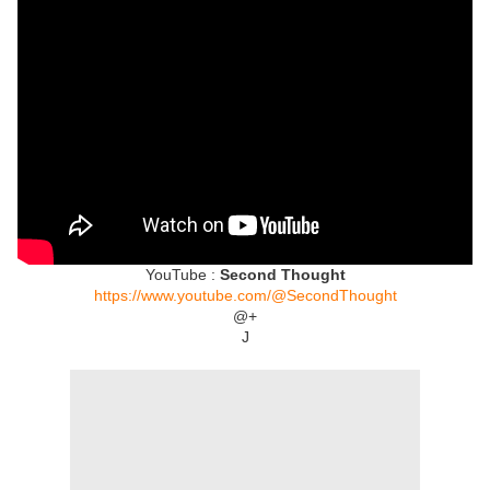
YouTube :
Second Thought
https://www.youtube.com/@SecondThought
@+
J