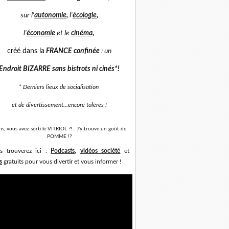
sur
l'
autonomie
,
l'
écologie
,
l'
économie
et
le
cinéma
,
créé dans la
FRANCE confinée
: un
Endroit BIZARRE sans bistrots ni cinés*
!
* Derniers lieux de socialisation
et de divertissement...
encore tolérés !
ns, vous avez sorti le VITRIOL ?!... J'y trouve un goût de
POMME !?
s trouverez ici :
Podcasts
,
vidéos société
et
s
gratuits pour vous divertir et vous informer !