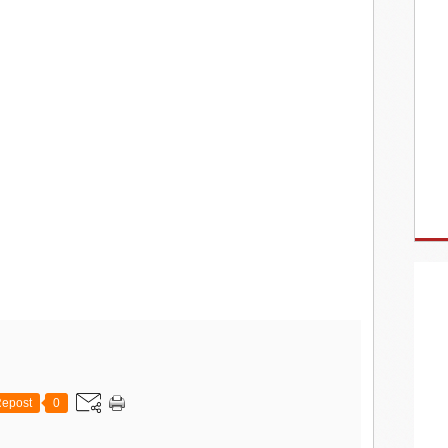
epost
0