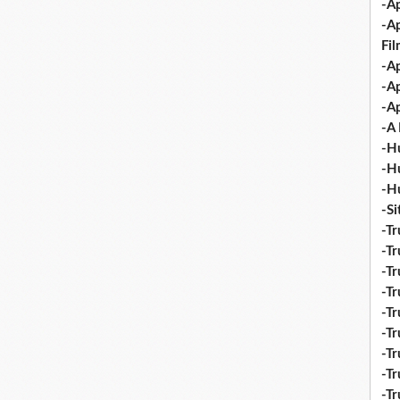
-Ap
-A
Fi
-Ap
-Ap
-Ap
-A 
-H
-H
-H
-S
-Tr
-Tr
-Tr
-Tr
-Tr
-Tr
-Tr
-Tr
-T