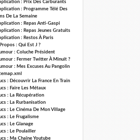
plication : Prix Des Carburants
pplication : Programme Télé Des
lms De La Semaine
plication : Repas Anti-Gaspi
plication : Repas Jeunes Gratuits
plication : Restos À Paris
Propos : Qui Est J ?
umour : Coluche Président
umour : Fermer Twitter À Minuit ?
umour : Mes Excuses Au Pangolin
itemap.xml
ucs : Découvrir La France En Train
ucs : Faire Les Métaux
ucs : La Récupération
ucs : La Rurbanisation
ucs : Le Cinéma De Mon Village
ucs : Le Frugalisme
ucs : Le Glanage
ucs : Le Poulailler
rucs : Ma Chaîne Youtube