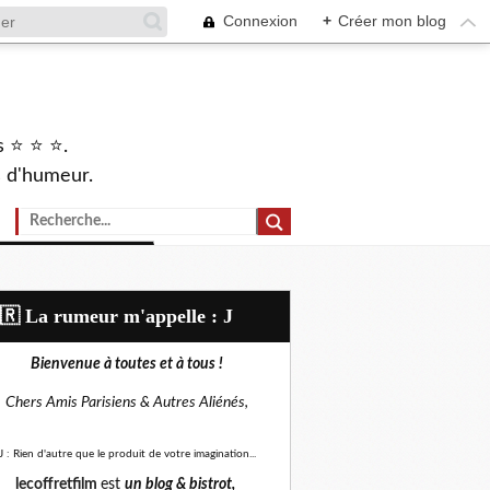
Connexion
+
Créer mon blog
s ⭐ ⭐ ⭐.
s d'humeur.
🇷​ La rumeur m'appelle : J
Bienvenue à toutes et à tous !
Chers Amis Parisiens &
Autres Aliénés,
J : Rien d'autre que le produit de votre imagination...
lecoffretfilm
est
un blog &
bistrot,