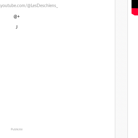
.youtube.com/@LesDeschiens_
@+
J
Publicité