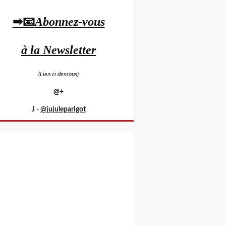
➡📧
Abonnez-vous
à la Newsletter
(Lien ci dessous)
@+
J -
@jujuleparigot