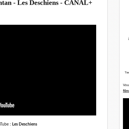
entan - Les Deschiens - CANAL+
Tie
Vou
film
Tube :
Les Deschiens