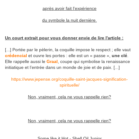
après avoir
fait l'expérience
du symbole la nuit dernière.
Un court extrait pour vous donner envie de lire l'article :
[...] Portée par le pèlerin, la coquille impose le respect ; elle vaut
crédencial
et ouvre les portes : elle est un « passe »,
une clé
.
Elle rappelle aussi le
Graal
, coupe qui symbolise la renaissance
initiatique et l’entrée dans un monde de joie et de paix. [...]
https://www.jepense.org/coquille-saint-jacques-signification-
spirituelle/
Non, vraiment, cela ne vous rappelle rien?
Non, vraiment, cela ne vous rappelle rien?
Some like it Hot - Shell Oil Junior