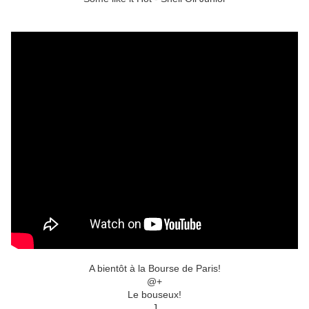
A bientôt à la Bourse de Paris!
@+
Le bouseux!
J