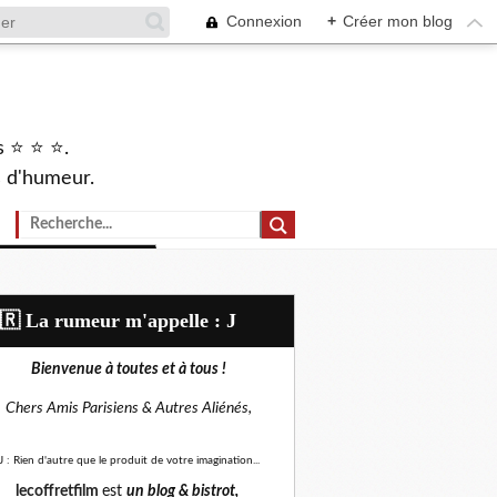
Connexion
+
Créer mon blog
s ⭐ ⭐ ⭐.
s d'humeur.
🇷​ La rumeur m'appelle : J
Bienvenue à toutes et à tous !
Chers Amis Parisiens &
Autres Aliénés,
J : Rien d'autre que le produit de votre imagination...
lecoffretfilm
est
un blog &
bistrot,