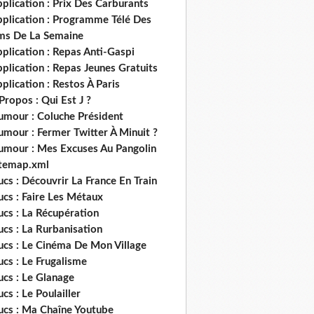
plication : Prix Des Carburants
pplication : Programme Télé Des
lms De La Semaine
plication : Repas Anti-Gaspi
plication : Repas Jeunes Gratuits
plication : Restos À Paris
Propos : Qui Est J ?
umour : Coluche Président
umour : Fermer Twitter À Minuit ?
umour : Mes Excuses Au Pangolin
itemap.xml
ucs : Découvrir La France En Train
ucs : Faire Les Métaux
ucs : La Récupération
ucs : La Rurbanisation
ucs : Le Cinéma De Mon Village
ucs : Le Frugalisme
ucs : Le Glanage
ucs : Le Poulailler
rucs : Ma Chaîne Youtube