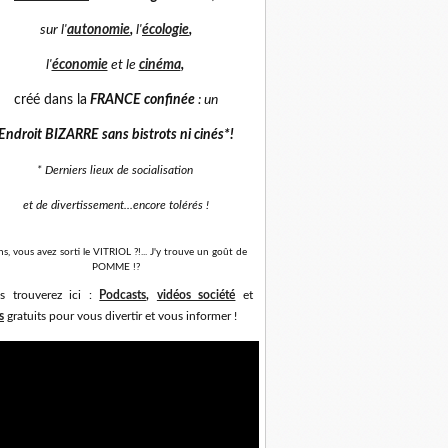
sur
l'
autonomie
,
l'
écologie
,
l'
économie
et
le
cinéma
,
créé dans la
FRANCE confinée
: un
Endroit BIZARRE sans bistrots ni cinés*
!
* Derniers lieux de socialisation
et de divertissement...
encore tolérés !
ns, vous avez sorti le VITRIOL ?!... J'y trouve un goût de
POMME !?
s trouverez ici :
Podcasts
,
vidéos société
et
s
gratuits pour vous divertir et vous informer !