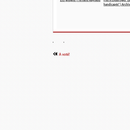
Zizi gougou | Fernand Raynaud
Pierre Desproges "L
handicapés" | Archi
A voté!