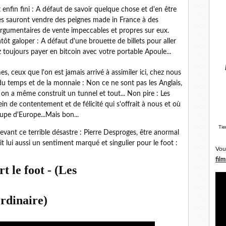
 enfin fini : A défaut de savoir quelque chose et d'en être
ndes sauront vendre des peignes made in France à des
rgumentaires de vente impeccables et propres sur eux.
ntôt galoper : A défaut d'une brouette de billets pour aller
 toujours payer en bitcoin avec votre portable Apoule...
, ceux que l'on est jamais arrivé à assimiler ici, chez nous
 du temps et de la monnaie : Non ce ne sont pas les Anglais,
, on a même construit un tunnel et tout... Non pire : Les
lein de contentement et de félicité qui s'offrait à nous et où
oupe d'Europe...Mais bon...
Tie
devant ce terrible désastre : Pierre Desproges, être anormal
t lui aussi un sentiment marqué et singulier pour le foot :
Vou
film
t le foot - (Les
rdinaire)