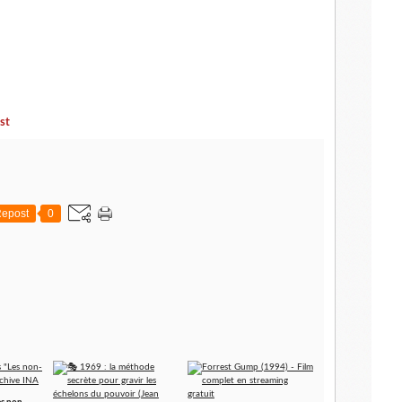
st
epost
0