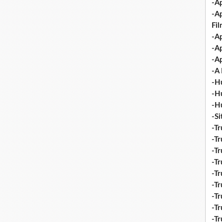
-Ap
-A
Fi
-Ap
-Ap
-Ap
-A 
-H
-H
-H
-S
-Tr
-Tr
-Tr
-Tr
-Tr
-Tr
-Tr
-Tr
-T