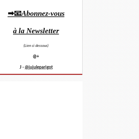
➡📧
Abonnez-vous
à la Newsletter
(Lien ci dessous)
@+
J -
@jujuleparigot