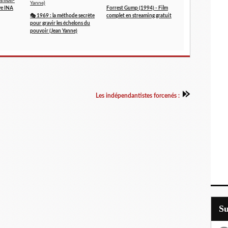
es non-
ve INA
Forrest Gump (1994) - Film
🎭 1969 : la méthode secrète
complet en streaming gratuit
pour gravir les échelons du
pouvoir (Jean Yanne)
Les indépendantistes forcenés :
S