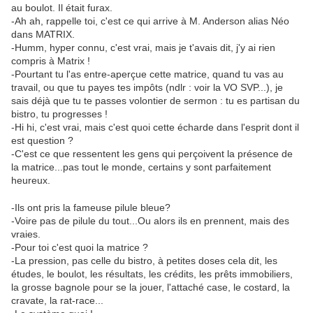
au boulot. Il était furax.
-Ah ah, rappelle toi, c'est ce qui arrive à M. Anderson alias Néo
dans MATRIX.
-Humm, hyper connu, c'est vrai, mais je t'avais dit, j'y ai rien
compris à Matrix !
-Pourtant tu l'as entre-aperçue cette matrice, quand tu vas au
travail, ou que tu payes tes impôts (ndlr : voir la VO SVP...), je
sais déjà que tu te passes volontier de sermon : tu es partisan du
bistro, tu progresses !
-Hi hi, c'est vrai, mais c'est quoi cette écharde dans l'esprit dont il
est question ?
-C'est ce que ressentent les gens qui perçoivent la présence de
la matrice...pas tout le monde, certains y sont parfaitement
heureux.
-Ils ont pris la fameuse pilule bleue?
-Voire pas de pilule du tout...Ou alors ils en prennent, mais des
vraies.
-Pour toi c'est quoi la matrice ?
-La pression, pas celle du bistro, à petites doses cela dit, les
études, le boulot, les résultats, les crédits, les prêts immobiliers,
la grosse bagnole pour se la jouer, l'attaché case, le costard, la
cravate, la rat-race...