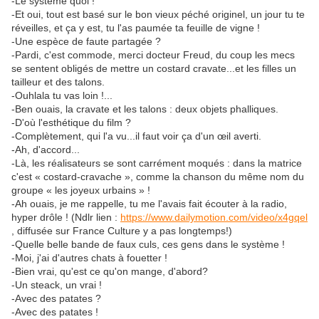
-Le système quoi !
-Et oui, tout est basé sur le bon vieux péché originel, un jour tu te
réveilles, et ça y est, tu l'as paumée ta feuille de vigne !
-Une espèce de faute partagée ?
-Pardi, c'est commode, merci docteur Freud, du coup les mecs
se sentent obligés de mettre un costard cravate...et les filles un
tailleur et des talons.
-Ouhlala tu vas loin !...
-Ben ouais, la cravate et les talons : deux objets phalliques.
-D'où l'esthétique du film ?
-Complètement, qui l'a vu...il faut voir ça d'un œil averti.
-Ah, d'accord...
-Là, les réalisateurs se sont carrément moqués : dans la matrice
c'est « costard-cravache », comme la chanson du même nom du
groupe « les joyeux urbains » !
-Ah ouais, je me rappelle, tu me l'avais fait écouter à la radio,
hyper drôle ! (Ndlr lien :
https://www.dailymotion.com/video/x4gqel
, diffusée sur France Culture y a pas longtemps!)
-Quelle belle bande de faux culs, ces gens dans le système !
-Moi, j'ai d'autres chats à fouetter !
-Bien vrai, qu'est ce qu'on mange, d'abord?
-Un steack, un vrai !
-Avec des patates ?
-Avec des patates !