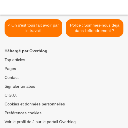
< On s'est tous fait avoir par
Police : Sommes-nous déjà
le travail.
dans l'effondrement ?
(Interview de Franck,
Brigadier-chef) >
Hébergé par Overblog
Top articles
Pages
Contact
Signaler un abus
C.G.U.
Cookies et données personnelles
Préférences cookies
Voir le profil de J sur le portail Overblog