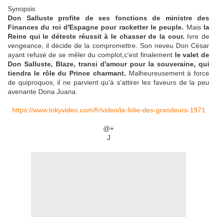
Synopsis
Don Salluste profite de ses fonctions de ministre des
Finances du roi d'Espagne pour racketter le peuple.
Mais
la
Reine qui le déteste réussit à le chasser de la cour.
Ivre de
vengeance, il décide de la compromettre. Son neveu Don César
ayant refusé de se mêler du complot,c'est finalement
le valet de
Don Salluste, Blaze, transi d'amour pour la souveraine, qui
tiendra le rôle du Prince charmant.
Malheureusement à force
de quiproquos, il ne parvient qu'à s'attirer les faveurs de la peu
avenante Dona Juana.
https://www.tokyvideo.com/fr/video/la-folie-des-grandeurs-1971
@+
J