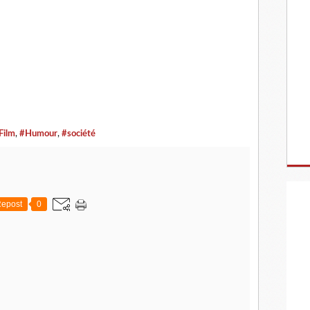
Film
,
#Humour
,
#société
epost
0