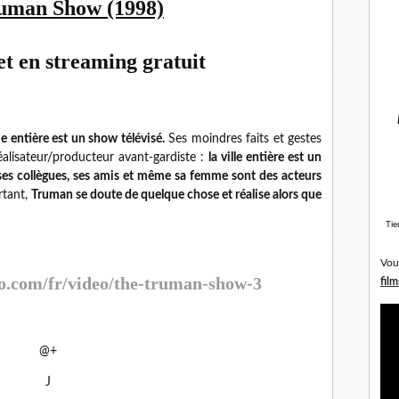
uman Show (1998)
t en streaming gratuit
 entière est un show télévisé.
Ses moindres faits et gestes
éalisateur/producteur avant-gardiste :
la ville entière est un
ses collègues, ses amis et même sa femme sont des acteurs
rtant,
Truman se doute de quelque chose et réalise alors que
Tie
Vou
o.com/fr/video/the-truman-show-3
film
@+
J