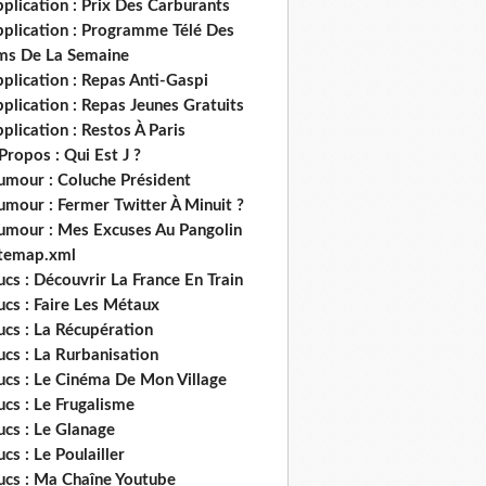
plication : Prix Des Carburants
pplication : Programme Télé Des
lms De La Semaine
plication : Repas Anti-Gaspi
plication : Repas Jeunes Gratuits
plication : Restos À Paris
Propos : Qui Est J ?
umour : Coluche Président
umour : Fermer Twitter À Minuit ?
umour : Mes Excuses Au Pangolin
itemap.xml
ucs : Découvrir La France En Train
ucs : Faire Les Métaux
ucs : La Récupération
ucs : La Rurbanisation
ucs : Le Cinéma De Mon Village
ucs : Le Frugalisme
ucs : Le Glanage
ucs : Le Poulailler
rucs : Ma Chaîne Youtube