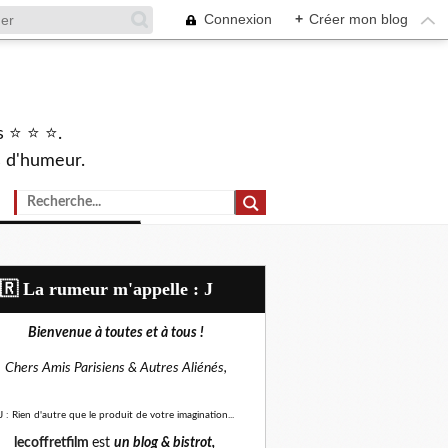
Connexion
+
Créer mon blog
s ⭐ ⭐ ⭐.
s d'humeur.
🇷​ La rumeur m'appelle : J
Bienvenue à toutes et à tous !
Chers Amis Parisiens &
Autres Aliénés,
J : Rien d'autre que le produit de votre imagination...
lecoffretfilm
est
un blog &
bistrot,