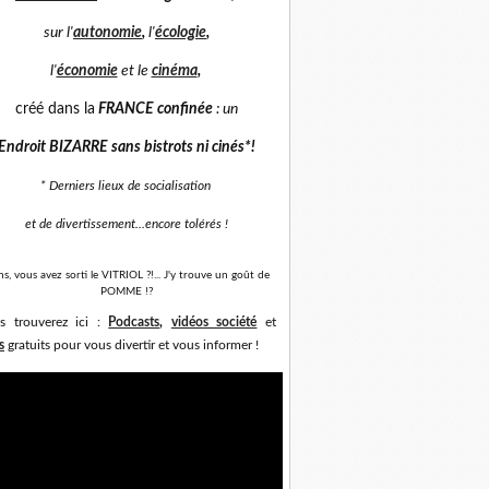
sur
l'
autonomie
,
l'
écologie
,
l'
économie
et
le
cinéma
,
créé dans la
FRANCE confinée
: un
Endroit BIZARRE sans bistrots ni cinés*
!
* Derniers lieux de socialisation
et de divertissement...
encore tolérés !
ns, vous avez sorti le VITRIOL ?!... J'y trouve un goût de
POMME !?
s trouverez ici :
Podcasts
,
vidéos société
et
s
gratuits pour vous divertir et vous informer !