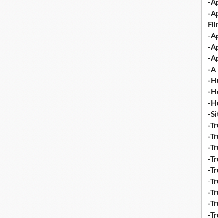
-Ap
-A
Fi
-Ap
-Ap
-Ap
-A 
-H
-H
-H
-S
-Tr
-Tr
-Tr
-Tr
-Tr
-Tr
-Tr
-Tr
-T