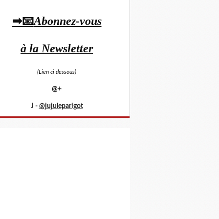
➡📧
Abonnez-vous
à la Newsletter
(Lien ci dessous)
@+
J -
@jujuleparigot