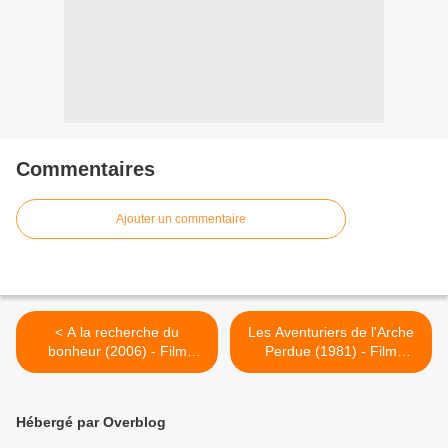
Commentaires
Ajouter un commentaire
< A la recherche du
Les Aventuriers de l'Arche
bonheur (2006) - Film
Perdue (1981) - Film
complet en streaming
complet en streaming
gratuit
gratuit >
Hébergé par Overblog