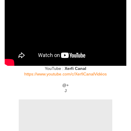
YouTube :
Xerfi Canal
https://www.youtube.com/c/XerfiCanalVidéos
@+
J