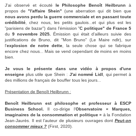
J'ai observé et écouté
le Philosophe Benoît Heilbrunn
à
propos de
"l'affaire Shein"
(une aberration qui dit bien que
nous avons perdu la guerre commerciale et en passant toute
crédibilité
, chez nous, les petits gaulois...et qui plus est les
"parisiens de bazar") dans l'émission "
C politique" de France 5
du
9 novembre 2025.
Émission qui était d'ailleurs suivie des
justifications de Bruno, dit "Mon Bruno" (Le Maire ndlr), sur
l'
explosion de notre dette
, la seule chose qui se fabrique
encore chez nous... Mais se vend cependant de moins en moins
bien.
Je vous le présente dans une vidéo à propos d'une
enseigne
plus utile que Shein :
J'ai nommé Lidl
, qui permet à
des millions de français de bouffer tous les jours...
Présentation de Benoît Heilbrunn :
Benoît Heilbrunn est philosophe et professeur à ESCP
Business School.
Il co-dirige l’
Observatoire « Marques,
imaginaires de la consommation et politique »
à la Fondation
Jean-Jaurès. Il est l’auteur de plusieurs ouvrages dont
Peut-on
consommer mieux ?
(First, 2020).