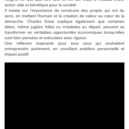
action utile et bénéfique pour la société.
Il insiste sur l’importance de construire des projets qui ont du
sens, en mettant l’humain et la création de valeur au cœur de la
démarche. Charles Gave explique également que certaines
idées, même jugées folles ou irréalistes au départ, peuvent se
transformer en véritables opportunités économiques lorsqu’elles
sont bien pensées et exécutées avec rigueur.
Une réflexion inspirante pour tous ceux qui souhaitent
entreprendre autrement, en conciliant ambition personnelle et
impact positif.