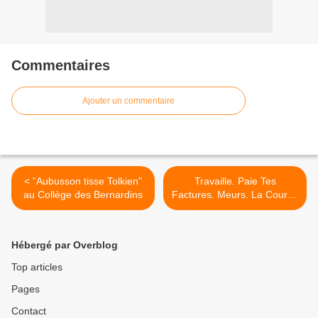
Commentaires
Ajouter un commentaire
< "Aubusson tisse Tolkien"
Travaille. Paie Tes
au Collège des Bernardins
Factures. Meurs. La Course
des Rats Commence à
l'École | Michel Foucault à
Nietzsche >
Hébergé par Overblog
Top articles
Pages
Contact