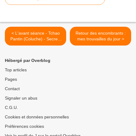
< L'avant séance - Tchao
Retour des encombrants :
Pantin (Coluche) - Secrets
mes trouvailles du jour >
de tournage
Hébergé par Overblog
Top articles
Pages
Contact
Signaler un abus
C.G.U.
Cookies et données personnelles
Préférences cookies
Voir le profil de J sur le portail Overblog