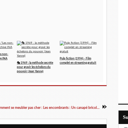
es non-
ve INA
Pulp fiction (1994) - Film
🎭 1969 : la méthode secrète
complet en streaming gratuit
pour gravir les échelons du
pouvoir (Jean Yanne)
Comment se meubler pas cher : Les encombrants : Un canapé bricolé pour moins de 3 euros !
S