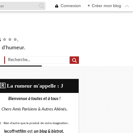
Connexion
+
Créer mon blog
s ⭐ ⭐ ⭐.
s d'humeur.
🇷​ La rumeur m'appelle : J
Bienvenue à toutes et à tous !
Chers Amis Parisiens &
Autres Aliénés,
J : Rien d'autre que le produit de votre imagination...
lecoffretfilm
est
un blog &
bistrot,