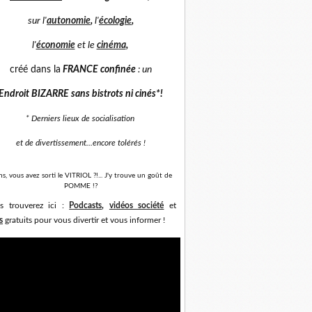
sur
l'
autonomie
,
l'
écologie
,
l'
économie
et
le
cinéma
,
créé dans la
FRANCE confinée
: un
Endroit BIZARRE sans bistrots ni cinés*
!
* Derniers lieux de socialisation
et de divertissement...
encore tolérés !
ns, vous avez sorti le VITRIOL ?!... J'y trouve un goût de
POMME !?
s trouverez ici :
Podcasts
,
vidéos société
et
s
gratuits pour vous divertir et vous informer !