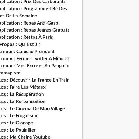
plication : Prix Des Carburants
pplication : Programme Télé Des
lms De La Semaine
plication : Repas Anti-Gaspi
plication : Repas Jeunes Gratuits
plication : Restos À Paris
Propos : Qui Est J ?
umour : Coluche Président
umour : Fermer Twitter À Minuit ?
umour : Mes Excuses Au Pangolin
itemap.xml
ucs : Découvrir La France En Train
ucs : Faire Les Métaux
ucs : La Récupération
ucs : La Rurbanisation
ucs : Le Cinéma De Mon Village
ucs : Le Frugalisme
ucs : Le Glanage
ucs : Le Poulailler
rucs : Ma Chaîne Youtube