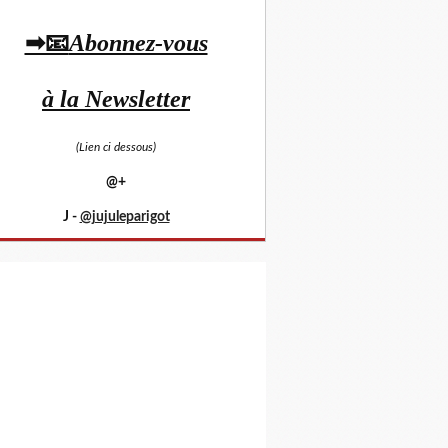
➡📧
Abonnez-vous
à la Newsletter
(Lien ci dessous)
@+
J -
@jujuleparigot