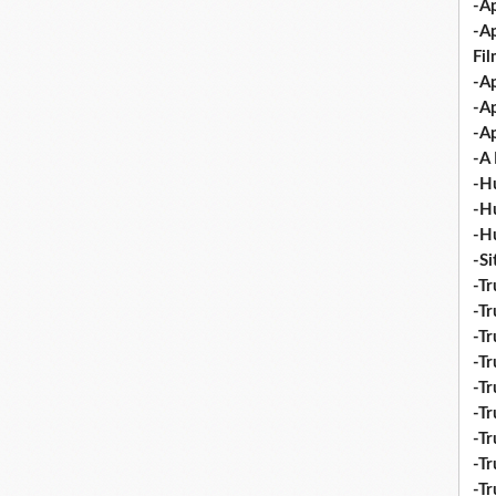
-Ap
-A
Fi
-Ap
-Ap
-Ap
-A 
-H
-H
-H
-S
-Tr
-Tr
-Tr
-Tr
-Tr
-Tr
-Tr
-Tr
-T