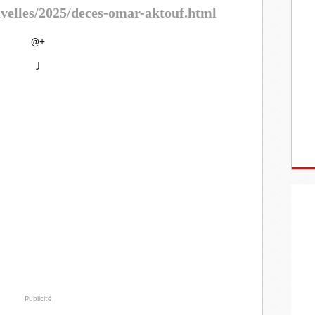
velles/2025/deces-omar-aktouf.html
@+
J
Publicité