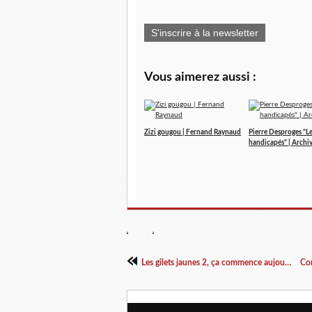
S'inscrire à la newsletter
Vous aimerez aussi :
Zizi gougou | Fernand Raynaud
Pierre Desproges "L
handicapés" | Archi
Les gilets jaunes 2, ça commence aujourd'hui ! #Gueux