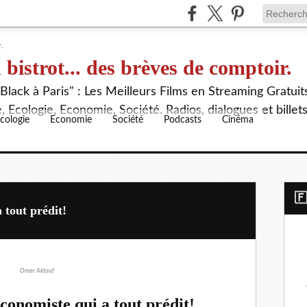
 bistrot... des brèves de comptoir.
lack à Paris" : Les Meilleurs Films en Streaming Gratuit
 Ecologie, Economie, Société. Radios, dialogues et billet
cologie
Economie
Société
Podcasts
Cinéma
​
 tout prédit!
Omar Aktouf
conomiste qui a tout prédit!