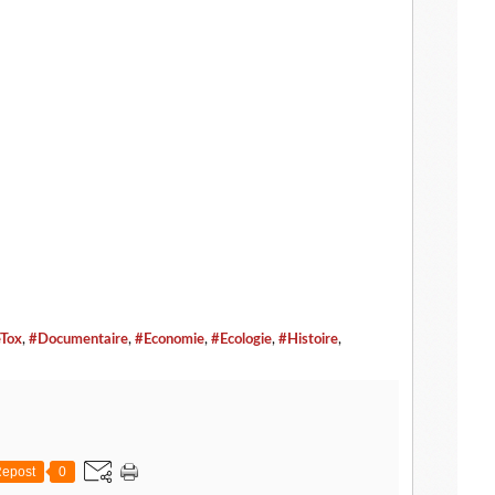
Tox
,
#Documentaire
,
#Economie
,
#Ecologie
,
#Histoire
,
epost
0