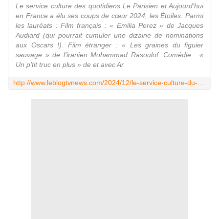
Le service culture des quotidiens Le Parisien et Aujourd’hui
en France a élu ses coups de cœur 2024, les Étoiles. Parmi
les lauréats : Film français : « Emilia Perez » de Jacques
Audiard (qui pourrait cumuler une dizaine de nominations
aux Oscars !). Film étranger : « Les graines du figuier
sauvage » de l'iranien Mohammad Rasoulof. Comédie : «
Un p’tit truc en plus » de et avec Ar
http://www.leblogtvnews.com/2024/12/le-service-culture-du-parisien-a-decerne-ses-etoiles-2024-santa-audiard-lopez.html