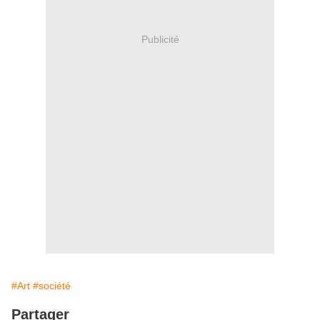
Publicité
#Art
#société
Partager