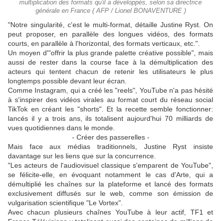
multiplication des formats qu'il a développés, selon sa directrice
générale en France ( AFP / Lionel BONAVENTURE )
"Notre singularité, c'est le multi-format, détaille Justine Ryst. On
peut proposer, en parallèle des longues vidéos, des formats
courts, en parallèle à l'horizontal, des formats verticaux, etc.".
Un moyen d'"offrir la plus grande palette créative possible", mais
aussi de rester dans la course face à la démultiplication des
acteurs qui tentent chacun de retenir les utilisateurs le plus
longtemps possible devant leur écran.
Comme Instagram, qui a créé les "reels", YouTube n'a pas hésité
à s'inspirer des vidéos virales au format court du réseau social
TikTok en créant les "shorts". Et la recette semble fonctionner:
lancés il y a trois ans, ils totalisent aujourd'hui 70 milliards de
vues quotidiennes dans le monde.
- Créer des passerelles -
Mais face aux médias traditionnels, Justine Ryst insiste
davantage sur les liens que sur la concurrence.
"Les acteurs de l'audiovisuel classique s'emparent de YouTube",
se félicite-elle, en évoquant notamment le cas d'Arte, qui a
démultiplié les chaînes sur la plateforme et lancé des formats
exclusivement diffusés sur le web, comme son émission de
vulgarisation scientifique "Le Vortex".
Avec chacun plusieurs chaînes YouTube à leur actif, TF1 et