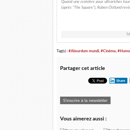
Quand une croisière pour ultrariches tou
(après "The Square"), Ruben Östlund revisit
h
Tag(s) :
#Absurdum mundi
,
#Cinéma
,
#Humo
Partager cet article
Share
S'inscrire à la newsletter
Vous aimerez aussi :