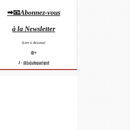
➡📧
Abonnez-vous
à la Newsletter
(Lien ci dessous)
@+
J -
@jujuleparigot