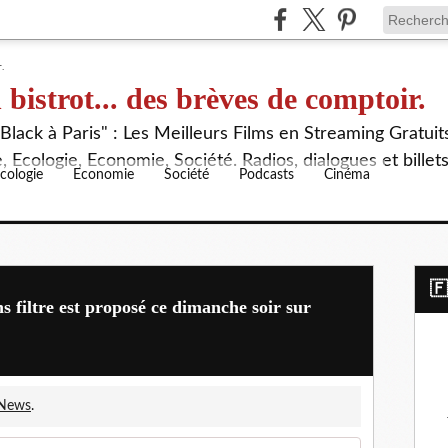
 bistrot... des brèves de comptoir.
lack à Paris" : Les Meilleurs Films en Streaming Gratuit
 Ecologie, Economie, Société. Radios, dialogues et billet
cologie
Economie
Société
Podcasts
Cinéma
​
s filtre est proposé ce dimanche soir sur
VNews
.