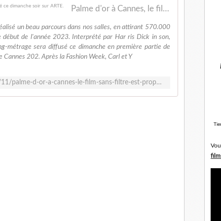
Palme d'or à Cannes, le film Sans filtre est proposé ce dimanche soir sur ARTE.
réalisé un beau parcours dans nos salles, en attirant 570.000
 début de l'année 2023. Interprété par Har ris Dick in son,
ng-métrage sera diffusé ce dimanche en première partie de
de Cannes 202. Après la Fashion Week, Carl et Y
http://www.leblogtvnews.com/2024/11/palme-d-or-a-cannes-le-film-sans-filtre-est-propose-ce-dimanche-soir-sur-arte.html
Tie
Vou
film