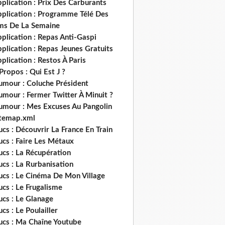
plication : Prix Des Carburants
pplication : Programme Télé Des
lms De La Semaine
plication : Repas Anti-Gaspi
plication : Repas Jeunes Gratuits
plication : Restos À Paris
Propos : Qui Est J ?
umour : Coluche Président
umour : Fermer Twitter À Minuit ?
umour : Mes Excuses Au Pangolin
itemap.xml
ucs : Découvrir La France En Train
ucs : Faire Les Métaux
ucs : La Récupération
ucs : La Rurbanisation
ucs : Le Cinéma De Mon Village
ucs : Le Frugalisme
ucs : Le Glanage
ucs : Le Poulailler
rucs : Ma Chaîne Youtube