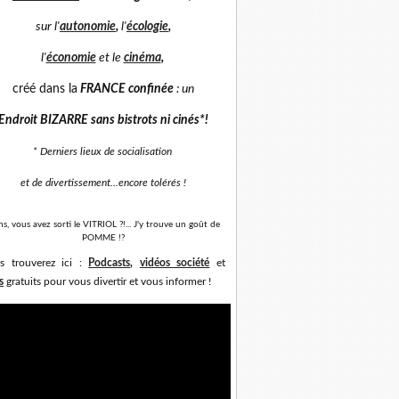
sur
l'
autonomie
,
l'
écologie
,
l'
économie
et
le
cinéma
,
créé dans la
FRANCE confinée
: un
Endroit BIZARRE sans bistrots ni cinés*
!
* Derniers lieux de socialisation
et de divertissement...
encore tolérés !
ns, vous avez sorti le VITRIOL ?!... J'y trouve un goût de
POMME !?
s trouverez ici :
Podcasts
,
vidéos société
et
s
gratuits pour vous divertir et vous informer !