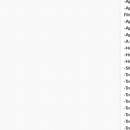
-Ap
-A
Fi
-Ap
-Ap
-Ap
-A 
-H
-H
-H
-S
-Tr
-Tr
-Tr
-Tr
-Tr
-Tr
-Tr
-Tr
-T