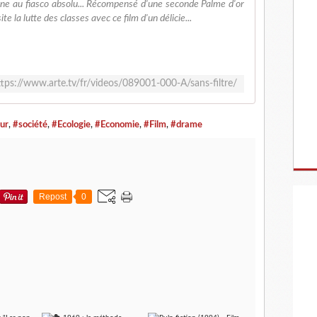
rne au fiasco absolu... Récompensé d'une seconde Palme d'or
e la lutte des classes avec ce film d'un délicie...
ttps://www.arte.tv/fr/videos/089001-000-A/sans-filtre/
ur
,
#société
,
#Ecologie
,
#Economie
,
#Film
,
#drame
Repost
0