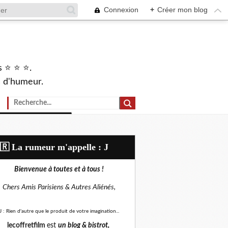
Connexion
+
Créer mon blog
s ⭐ ⭐ ⭐.
s d'humeur.
🇷​ La rumeur m'appelle : J
Bienvenue à toutes et à tous !
Chers Amis Parisiens &
Autres Aliénés,
J : Rien d'autre que le produit de votre imagination...
lecoffretfilm
est
un blog &
bistrot,