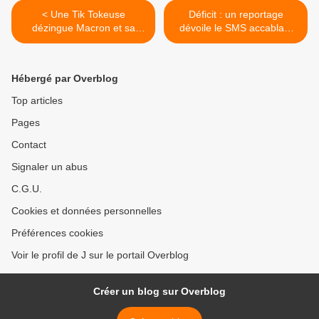
< Une Tik Tokeuse
Déficit : un reportage
dézingue Macron et sa
dévoile le SMS accablant
politique économique ! -
de Bruno le Maire - Louis
Jessica
Rigaudière >
Hébergé par Overblog
Top articles
Pages
Contact
Signaler un abus
C.G.U.
Cookies et données personnelles
Préférences cookies
Voir le profil de J sur le portail Overblog
Créer un blog sur Overblog