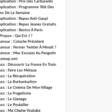
plication : Prix Des Carburants
pplication : Programme Télé Des
lms De La Semaine
plication : Repas Anti-Gaspi
plication : Repas Jeunes Gratuits
plication : Restos À Paris
Propos : Qui Est J ?
umour : Coluche Président
umour : Fermer Twitter À Minuit ?
umour : Mes Excuses Au Pangolin
itemap.xml
ucs : Découvrir La France En Train
ucs : Faire Les Métaux
ucs : La Récupération
ucs : La Rurbanisation
ucs : Le Cinéma De Mon Village
ucs : Le Frugalisme
ucs : Le Glanage
ucs : Le Poulailler
rucs : Ma Chaîne Youtube