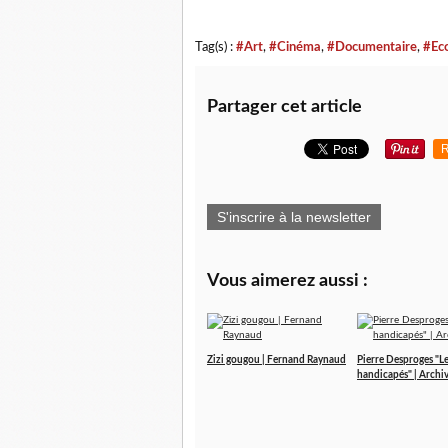
Tag(s) :
#Art
,
#Cinéma
,
#Documentaire
,
#Ec
Partager cet article
R
S'inscrire à la newsletter
Vous aimerez aussi :
Zizi gougou | Fernand Raynaud
Pierre Desproges "L
handicapés" | Archi