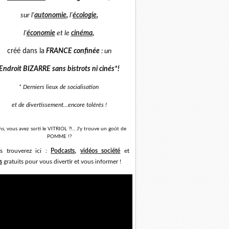
sur
l'
autonomie
,
l'
écologie
,
l'
économie
et
le
cinéma
,
créé dans la
FRANCE confinée
: un
Endroit BIZARRE sans bistrots ni cinés*
!
* Derniers lieux de socialisation
et de divertissement...
encore tolérés !
ns, vous avez sorti le VITRIOL ?!... J'y trouve un goût de
POMME !?
s trouverez ici :
Podcasts
,
vidéos société
et
s
gratuits pour vous divertir et vous informer !