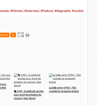
onomie
,
#Histoire
,
#Interview
,
#Podcast
,
#biographie
,
#société
epost
0
es non-
ve INA
La belle verte (1996) - Film
🎭 1969 : la méthode secrète
complet en streaming gratuit
pour gravir les échelons du
pouvoir (Jean Yanne)