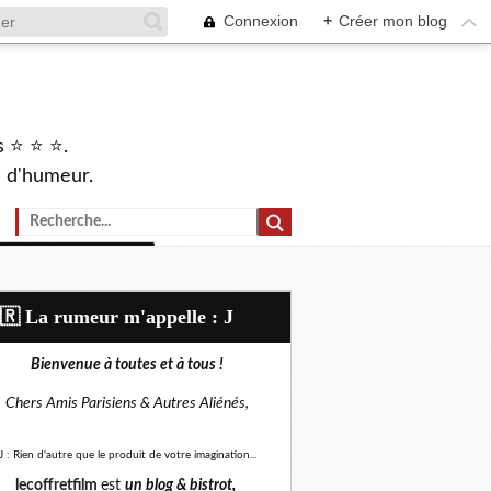
Connexion
+
Créer mon blog
s ⭐ ⭐ ⭐.
s d'humeur.
🇷​ La rumeur m'appelle : J
Bienvenue à toutes et à tous !
Chers Amis Parisiens &
Autres Aliénés,
J : Rien d'autre que le produit de votre imagination...
lecoffretfilm
est
un blog &
bistrot,