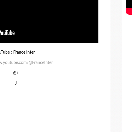
uTube :
France Inter
w.youtube.com/@FranceInter
@+
J