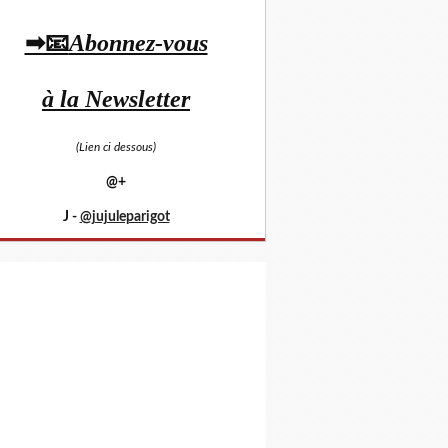
➡📧
Abonnez-vous
à la Newsletter
(Lien ci dessous)
@+
J -
@jujuleparigot