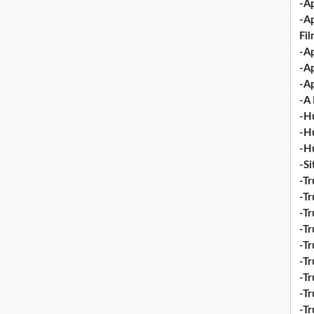
-Ap
-A
Fi
-Ap
-Ap
-Ap
-A 
-H
-H
-H
-S
-Tr
-Tr
-Tr
-Tr
-Tr
-Tr
-Tr
-Tr
-T