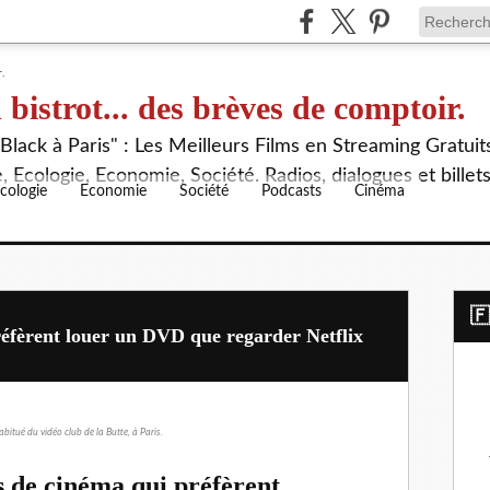
 bistrot... des brèves de comptoir.
lack à Paris" : Les Meilleurs Films en Streaming Gratuit
 Ecologie, Economie, Société. Radios, dialogues et billet
cologie
Economie
Société
Podcasts
Cinéma
​
réfèrent louer un DVD que regarder Netflix
bitué du vidéo club de la Butte, à Paris.
s de cinéma qui préfèrent