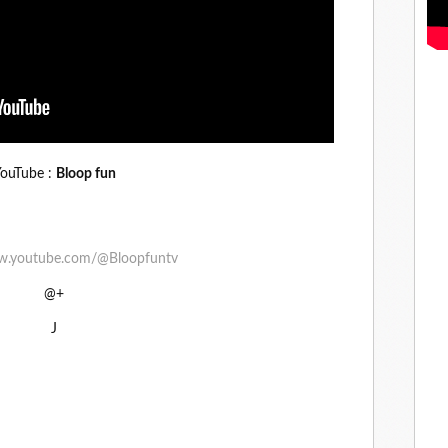
ouTube :
Bloop fun
ww.youtube.com/@Bloopfuntv
@+
J