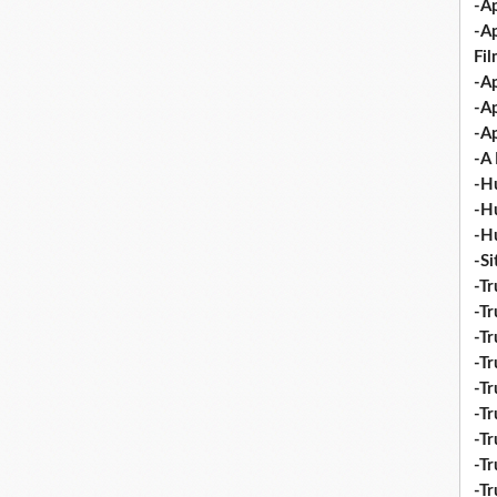
-Ap
-A
Fi
-Ap
-Ap
-Ap
-A 
-H
-H
-H
-S
-Tr
-Tr
-Tr
-Tr
-Tr
-Tr
-Tr
-Tr
-T