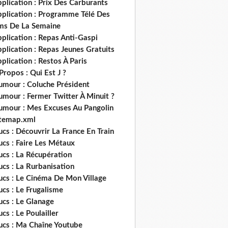
plication : Prix Des Carburants
pplication : Programme Télé Des
lms De La Semaine
plication : Repas Anti-Gaspi
plication : Repas Jeunes Gratuits
plication : Restos À Paris
Propos : Qui Est J ?
umour : Coluche Président
umour : Fermer Twitter À Minuit ?
umour : Mes Excuses Au Pangolin
itemap.xml
ucs : Découvrir La France En Train
ucs : Faire Les Métaux
ucs : La Récupération
ucs : La Rurbanisation
ucs : Le Cinéma De Mon Village
ucs : Le Frugalisme
ucs : Le Glanage
ucs : Le Poulailler
rucs : Ma Chaîne Youtube