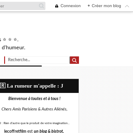
Connexion
+
Créer mon blog
s ⭐ ⭐ ⭐.
s d'humeur.
🇷​ La rumeur m'appelle : J
Bienvenue à toutes et à tous !
Chers Amis Parisiens &
Autres Aliénés,
J : Rien d'autre que le produit de votre imagination...
lecoffretfilm
est
un blog &
bistrot,