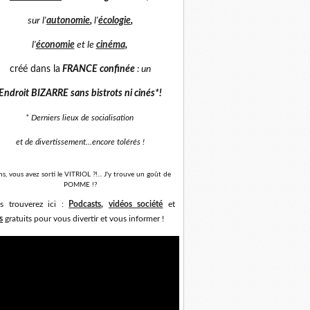
sur
l'
autonomie
,
l'
écologie
,
l'
économie
et
le
cinéma
,
créé dans la
FRANCE confinée
: un
Endroit BIZARRE sans bistrots ni cinés*
!
* Derniers lieux de socialisation
et de divertissement...
encore tolérés !
ns, vous avez sorti le VITRIOL ?!... J'y trouve un goût de
POMME !?
s trouverez ici :
Podcasts
,
vidéos société
et
s
gratuits pour vous divertir et vous informer !