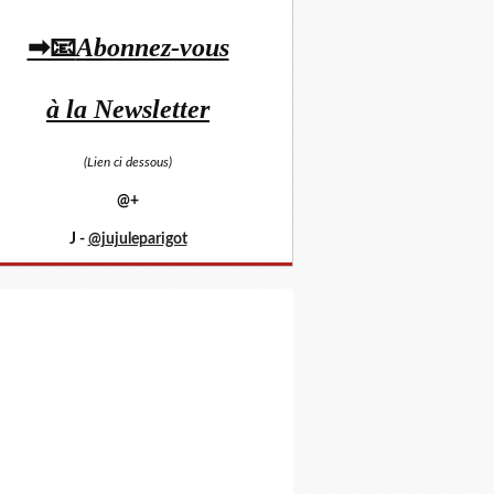
➡📧
Abonnez-vous
à la Newsletter
(Lien ci dessous)
@+
J -
@jujuleparigot