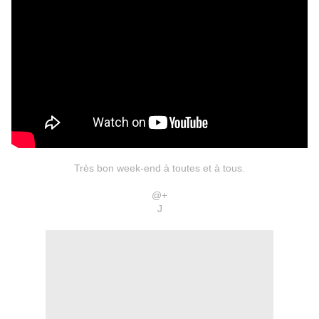
Très bon week-end à toutes et à tous.
@+
J