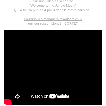
Sur une vidéo de la chaîne
"Welcome to the Jungle Media"
Qui a fait sa pub en 4 par 3 dans le Métro parisien...
Pourquoi les managers favorisent ceux
qui leur ressemblent ? | CORTEX