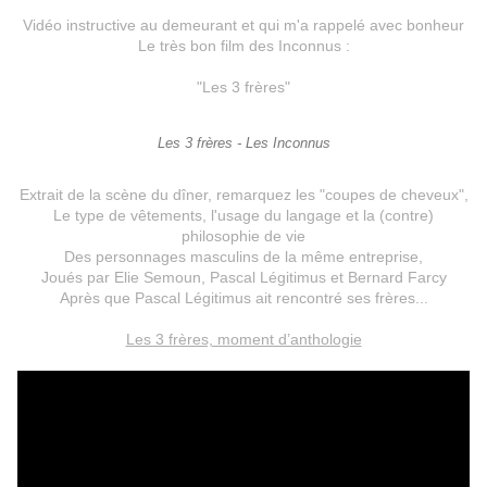
Vidéo instructive au demeurant et qui m'a rappelé avec bonheur
Le très bon film des Inconnus :
"Les 3 frères"
Les 3 frères - Les Inconnus
Extrait de la scène du dîner, remarquez les "coupes de cheveux",
Le type de vêtements, l'usage du langage et la (contre)
philosophie de vie
Des personnages masculins de la même entreprise,
Joués par Elie Semoun, Pascal Légitimus et Bernard Farcy
Après que Pascal Légitimus ait rencontré ses frères...
Les 3 frères, moment d’anthologie