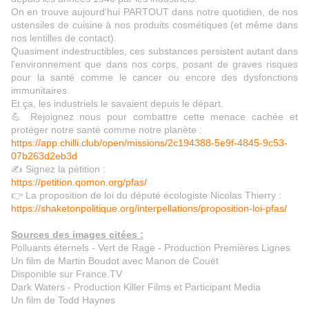
On en trouve aujourd'hui PARTOUT dans notre quotidien, de nos
ustensiles de cuisine à nos produits cosmétiques (et même dans
nos lentilles de contact).
Quasiment indestructibles, ces substances persistent autant dans
l'environnement que dans nos corps, posant de graves risques
pour la santé comme le cancer ou encore des dysfonctions
immunitaires.
Et ça, les industriels le savaient depuis le départ.
💪 Rejoignez nous pour combattre cette menace cachée et
protéger notre santé comme notre planète :
https://app.chilli.club/open/missions/2c194388-5e9f-4845-9c53-
07b263d2eb3d
✍️ Signez la pétition :
https://petition.qomon.org/pfas/
👉 La proposition de loi du député écologiste Nicolas Thierry :
https://shaketonpolitique.org/interpellations/proposition-loi-pfas/
Sources des images citées :
Polluants éternels - Vert de Rage - Production Premières Lignes
Un film de Martin Boudot avec Manon de Couët
Disponible sur France.TV
Dark Waters - Production Killer Films et Participant Media
Un film de Todd Haynes