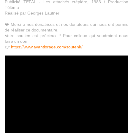
Publicité TEFAL - Les attachés crépière, 1983 / Production
Téléma
Réalisé par Georges Lautner
❤️ Merci à nos donatrices et nos donateurs qui nous ont permis
de réaliser ce documentaire.
Votre soutien est précieux !! Pour celleux qui voudraient nous
faire un don
👉
https://www.avantlorage.com/soutenir/