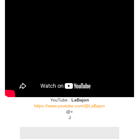
YouTube :
LaBajon
https://www.youtube.com/@LaBajon
@+
J