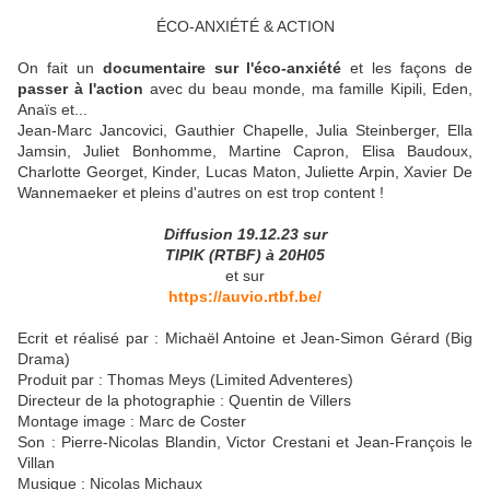
ÉCO-ANXIÉTÉ & ACTION
On fait un
documentaire sur l'éco-anxiété
et les façons de
passer à l'action
avec du beau monde, ma famille Kipili, Eden,
Anaïs et...
Jean-Marc Jancovici, Gauthier Chapelle, Julia Steinberger, Ella
Jamsin, Juliet Bonhomme, Martine Capron, Elisa Baudoux,
Charlotte Georget, Kinder, Lucas Maton, Juliette Arpin, Xavier De
Wannemaeker et pleins d'autres on est trop content !
Diffusion 19.12.23 sur
TIPIK (RTBF) à 20H05
et sur
https://auvio.rtbf.be/
Ecrit et réalisé par : Michaël Antoine et Jean-Simon Gérard (Big
Drama)
Produit par : Thomas Meys (Limited Adventeres)
Directeur de la photographie : Quentin de Villers
Montage image : Marc de Coster
Son : Pierre-Nicolas Blandin, Victor Crestani et Jean-François le
Villan
Musique : Nicolas Michaux