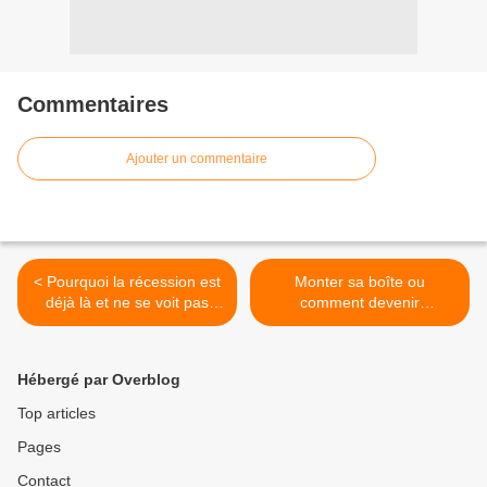
Commentaires
Ajouter un commentaire
< Pourquoi la récession est
Monter sa boîte ou
déjà là et ne se voit pas
comment devenir
(encore) ? » | L'édito de
millionnaire avec trois
Charles SANNAT -
poules de luxe... >
Insolentiae
Hébergé par Overblog
Top articles
Pages
Contact