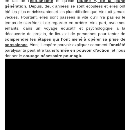
en fait de l’
éco-anxiété
et qu’elle
touche ¾ de la jeune
génération
.
Depuis, deux années se sont écoulées et elles ont
été les plus enrichissantes et les plus difficiles que Vinz ait jamais
vécues. Pourtant, elles sont passées si vite qu’il n’a pas eu le
temps de s’arrêter et de regarder en arrière. Vinz part, avec ses
enfants, dans un voyage éducatif et psychologique à la
découverte de projets, de lieux et de personnes pour tenter de
comprendre les
étapes qui l’ont mené à opérer sa prise de
conscience
. Ainsi, il espère pouvoir expliquer comment
l’anxiété
paralysante peut être
transformée en
pouvoir d’action
, et nous
donner le
courage nécessaire pour agir.