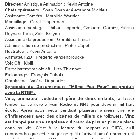
Directeur Artistique Animation : Kevin Antoine
Chefs opérateurs : Soan Doan et Alexandre Michiels
Assistante Caméra : Mathilde Warnier
Maquillage : Carol Timperman
Assistants montage : Thibaut Lagarde, Gaspard, Garnier, Yulissa
Reynard Fétis, Zélie Breyne
Assistante de production : Géraldine Thiriart
Administration de production : Pieter Capet
Illustrateur : Kevin Antoine
Animateur 2D : Fréderic Vandenbroucke
Voix Off : Kipili
Enregistrement voix off : Liza Thiennot
Etalonnage : François Dubois
Graphisme : Valérie Depoorter
Synopsis du Documentaire "Même Pas Peur" co-produit
avec la RTBF :
Vinz, animateur vedette et père de deux enfants
, a laissé
tomber sa carrière à
Fun Radio et NRJ
pour devenir
militant
écolo
. Après avoir vécu pendant plusieurs années une
vie
d’influenceur
avec des dizaines de milliers de followers,
Vinz
est frappé par une angoisse
qui prend de plus en plus de place
dans sa vie. C’est à la lecture du rapport du GIEC, qu’il
comprendra que cette angoisse qu’il n’arrivait pas à nommer est