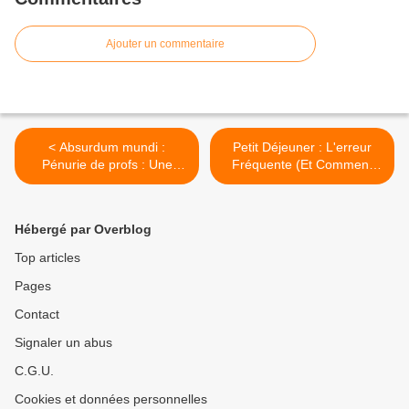
Ajouter un commentaire
< Absurdum mundi :
Petit Déjeuner : L'erreur
Pénurie de profs : Une
Fréquente (Et Comment
grand-mère de 85 ans
Faire Mieux) >
affectée dans un collège de
Paris
Hébergé par Overblog
Top articles
Pages
Contact
Signaler un abus
C.G.U.
Cookies et données personnelles