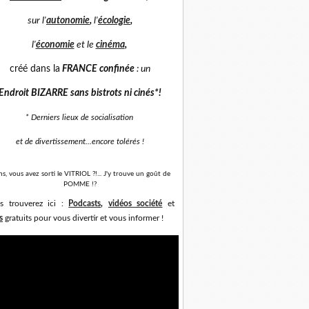
sur
l'
autonomie
,
l'
écologie
,
l'
économie
et
le
cinéma
,
créé dans la
FRANCE confinée
: un
Endroit BIZARRE sans bistrots ni cinés*
!
* Derniers lieux de socialisation
et de divertissement...
encore tolérés !
ns, vous avez sorti le VITRIOL ?!... J'y trouve un goût de
POMME !?
s trouverez ici :
Podcasts
,
vidéos société
et
s
gratuits pour vous divertir et vous informer !