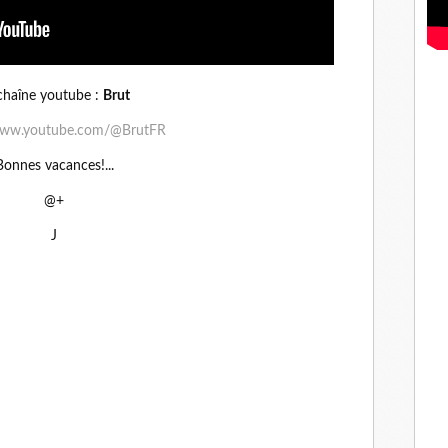
chaîne youtube :
Brut
/www.youtube.com/@BrutFR
Bonnes vacances!...
@+
J