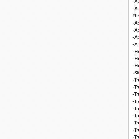
-Ap
-A
Fi
-Ap
-Ap
-Ap
-A 
-H
-H
-H
-S
-Tr
-Tr
-Tr
-Tr
-Tr
-Tr
-Tr
-Tr
-T