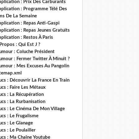
plication : Prix Des Carburants
pplication : Programme Télé Des
lms De La Semaine
plication : Repas Anti-Gaspi
plication : Repas Jeunes Gratuits
plication : Restos À Paris
Propos : Qui Est J ?
umour : Coluche Président
umour : Fermer Twitter À Minuit ?
umour : Mes Excuses Au Pangolin
itemap.xml
ucs : Découvrir La France En Train
ucs : Faire Les Métaux
ucs : La Récupération
ucs : La Rurbanisation
ucs : Le Cinéma De Mon Village
ucs : Le Frugalisme
ucs : Le Glanage
ucs : Le Poulailler
rucs : Ma Chaîne Youtube