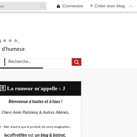
Connexion
+
Créer mon blog
s ⭐ ⭐ ⭐.
s d'humeur.
🇷​ La rumeur m'appelle : J
Bienvenue à toutes et à tous !
Chers Amis Parisiens &
Autres Aliénés,
J : Rien d'autre que le produit de votre imagination...
lecoffretfilm
est
un blog &
bistrot,