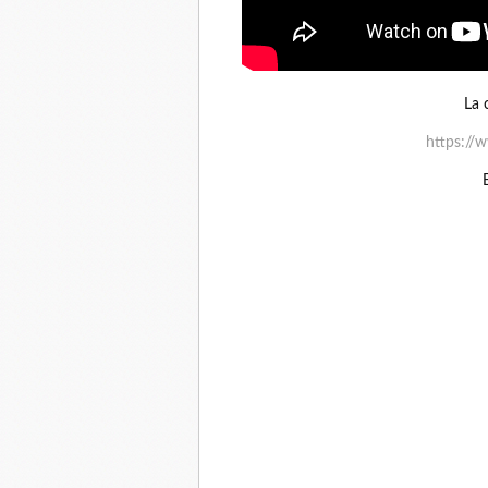
La 
https:/