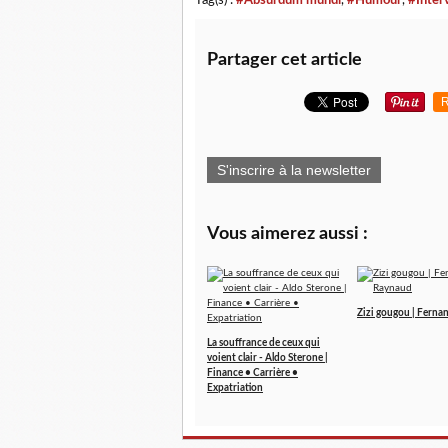
Tag(s) :
#Absurdum mundi
,
#Humour
,
#Inter
Partager cet article
R
S'inscrire à la newsletter
Vous aimerez aussi :
Zizi gougou | Fern
La souffrance de ceux qui
voient clair - Aldo Sterone |
Finance • Carrière •
Expatriation