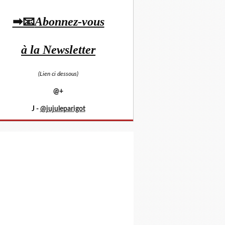
➡📧
Abonnez-vous
à la Newsletter
(Lien ci dessous)
@+
J -
@jujuleparigot