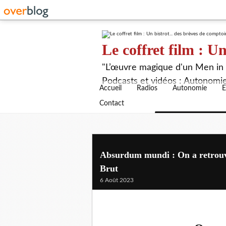
Le coffret film : Un
"L’œuvre magique d'un Men in B
Podcasts et vidéos : Autonomie,
Accueil
Radios
Autonomie
E
Contact
Absurdum mundi : On a retrouvé
Brut
6 Août 2023