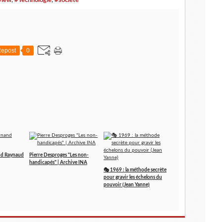
view
,
#Technologie
,
#société
epost
0
and Raynaud
Pierre Desproges "Les non-
handicapés" | Archive INA
🎭 1969 : la méthode secrète
pour gravir les échelons du
pouvoir (Jean Yanne)