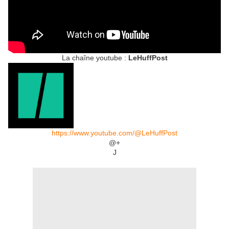
La chaîne youtube :
LeHuffPost
https://www.youtube.com/@LeHuffPost
@+
J