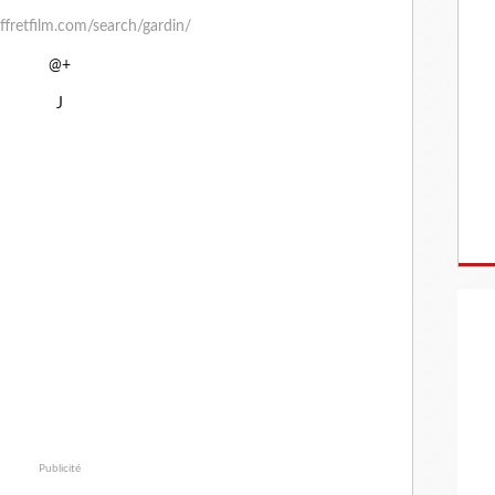
offretfilm.com/search/gardin/
@+
J
Publicité