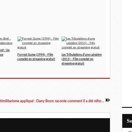
ref : Un
eux
Forrest Gump (1994) - Film
Les Tribulations d'une caissière
complet en streaming gratuit
(2011) - Film complet en
streaming gratuit
Antimilitarisme appliqué : Dany Boon raconte comment il a été réformé P5 pour le service militaire
S