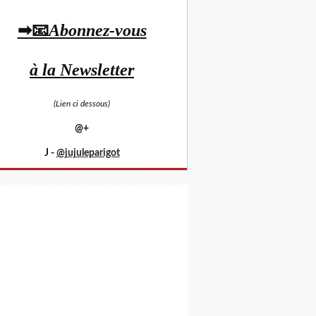
➡📧
Abonnez-vous
à la Newsletter
(Lien ci dessous)
@+
J -
@jujuleparigot