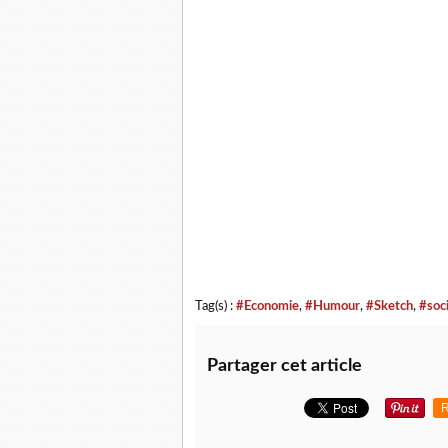
Tag(s) :
#Economie
,
#Humour
,
#Sketch
,
#soc
Partager cet article
R