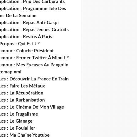
plication : Prix Des Carburants
pplication : Programme Télé Des
lms De La Semaine
plication : Repas Anti-Gaspi
plication : Repas Jeunes Gratuits
plication : Restos À Paris
Propos : Qui Est J ?
umour : Coluche Président
umour : Fermer Twitter À Minuit ?
umour : Mes Excuses Au Pangolin
itemap.xml
ucs : Découvrir La France En Train
ucs : Faire Les Métaux
ucs : La Récupération
ucs : La Rurbanisation
ucs : Le Cinéma De Mon Village
ucs : Le Frugalisme
ucs : Le Glanage
ucs : Le Poulailler
rucs : Ma Chaîne Youtube