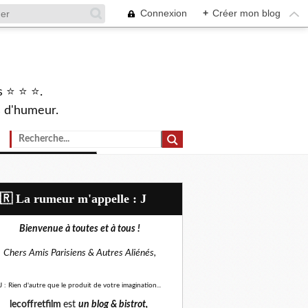
Connexion
+
Créer mon blog
s ⭐ ⭐ ⭐.
s d'humeur.
🇷​ La rumeur m'appelle : J
Bienvenue à toutes et à tous !
Chers Amis Parisiens &
Autres Aliénés,
J : Rien d'autre que le produit de votre imagination...
lecoffretfilm
est
un blog &
bistrot,