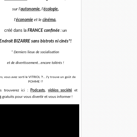
sur
l'
autonomie
,
l'
écologie
,
l'
économie
et
le
cinéma
,
créé dans la
FRANCE confinée
: un
Endroit BIZARRE sans bistrots ni cinés*
!
* Derniers lieux de socialisation
et de divertissement...
encore tolérés !
ns, vous avez sorti le VITRIOL ?!... J'y trouve un goût de
POMME !?
s trouverez ici :
Podcasts
,
vidéos société
et
s
gratuits pour vous divertir et vous informer !