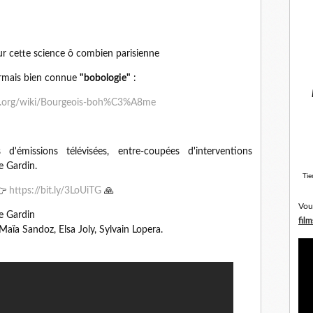
ur cette science ô combien parisienne
ormais bien connue
"bobologie"
:
dia.org/wiki/Bourgeois-boh%C3%A8me
d'émissions télévisées, entre-coupées d'interventions
e Gardin.
Tie
👉
https://bit.ly/3LoUiTG
🙏
Vou
e Gardin
film
aïa Sandoz, Elsa Joly, Sylvain Lopera.