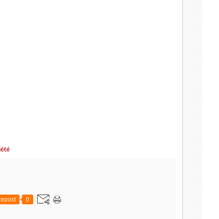
iété
epost
0