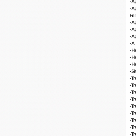
-Ap
-A
Fi
-Ap
-Ap
-Ap
-A 
-H
-H
-H
-S
-Tr
-Tr
-Tr
-Tr
-Tr
-Tr
-Tr
-Tr
-T