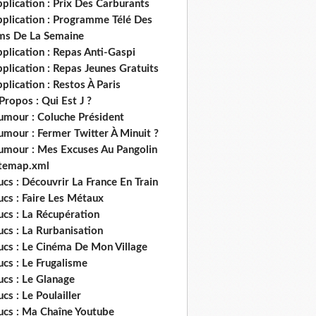
plication : Prix Des Carburants
pplication : Programme Télé Des
lms De La Semaine
plication : Repas Anti-Gaspi
plication : Repas Jeunes Gratuits
plication : Restos À Paris
Propos : Qui Est J ?
umour : Coluche Président
umour : Fermer Twitter À Minuit ?
umour : Mes Excuses Au Pangolin
itemap.xml
ucs : Découvrir La France En Train
ucs : Faire Les Métaux
ucs : La Récupération
ucs : La Rurbanisation
ucs : Le Cinéma De Mon Village
ucs : Le Frugalisme
ucs : Le Glanage
ucs : Le Poulailler
rucs : Ma Chaîne Youtube