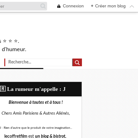
Connexion
+
Créer mon blog
s ⭐ ⭐ ⭐.
s d'humeur.
🇷​ La rumeur m'appelle : J
Bienvenue à toutes et à tous !
Chers Amis Parisiens &
Autres Aliénés,
J : Rien d'autre que le produit de votre imagination...
lecoffretfilm
est
un blog &
bistrot,