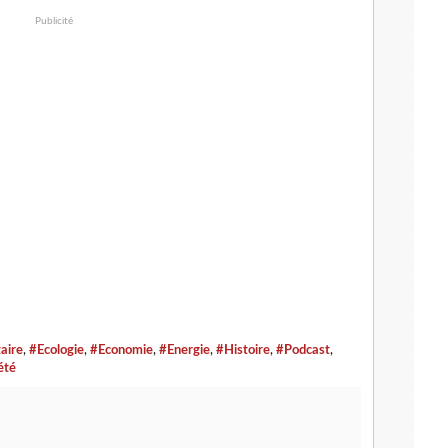
Publicité
aire
,
#Ecologie
,
#Economie
,
#Energie
,
#Histoire
,
#Podcast
,
été