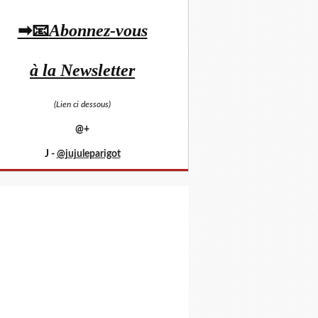
➡📧
Abonnez-vous
à la Newsletter
(Lien ci dessous)
@+
J -
@jujuleparigot