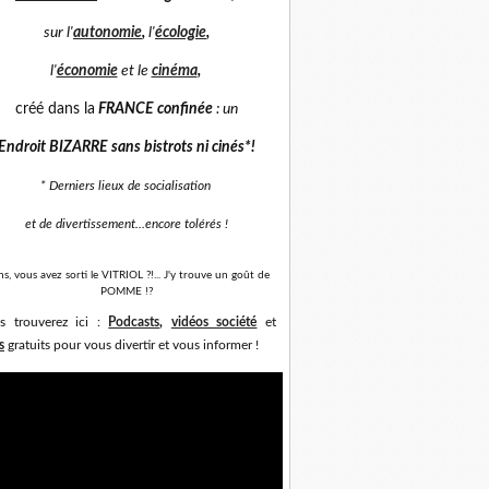
sur
l'
autonomie
,
l'
écologie
,
l'
économie
et
le
cinéma
,
créé dans la
FRANCE confinée
: un
Endroit BIZARRE sans bistrots ni cinés*
!
* Derniers lieux de socialisation
et de divertissement...
encore tolérés !
ns, vous avez sorti le VITRIOL ?!... J'y trouve un goût de
POMME !?
s trouverez ici :
Podcasts
,
vidéos société
et
s
gratuits pour vous divertir et vous informer !