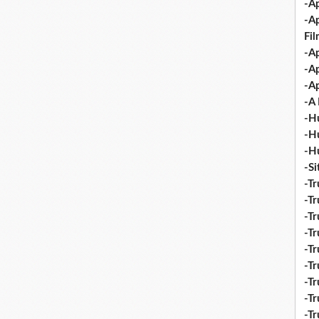
-Ap
-A
Fi
-Ap
-Ap
-Ap
-A 
-H
-H
-H
-S
-Tr
-Tr
-Tr
-Tr
-Tr
-Tr
-Tr
-Tr
-T