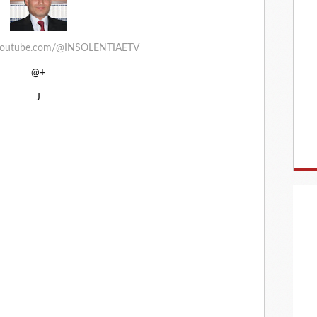
.youtube.com/@INSOLENTIAETV
@+
J