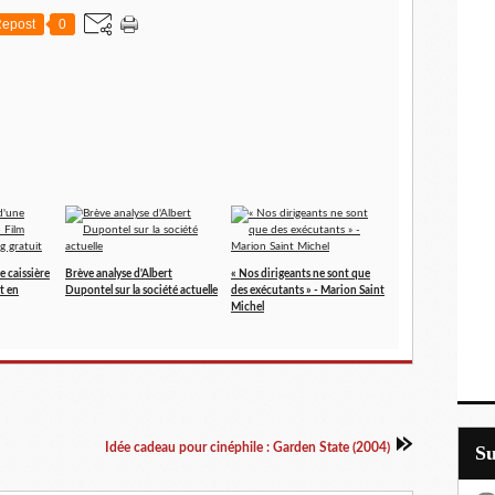
epost
0
e caissière
Brève analyse d'Albert
« Nos dirigeants ne sont que
t en
Dupontel sur la société actuelle
des exécutants » - Marion Saint
Michel
Idée cadeau pour cinéphile : Garden State (2004)
S