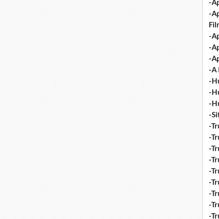
-Ap
-A
Fi
-Ap
-Ap
-Ap
-A 
-H
-H
-H
-S
-Tr
-Tr
-Tr
-Tr
-Tr
-Tr
-Tr
-Tr
-T