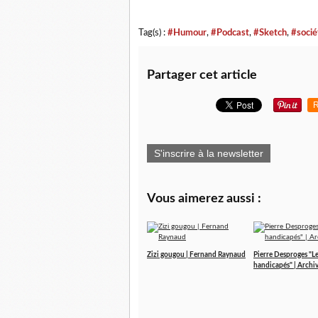
Tag(s) :
#Humour
,
#Podcast
,
#Sketch
,
#socié
Partager cet article
R
S'inscrire à la newsletter
Vous aimerez aussi :
Zizi gougou | Fernand Raynaud
Pierre Desproges "L
handicapés" | Archi