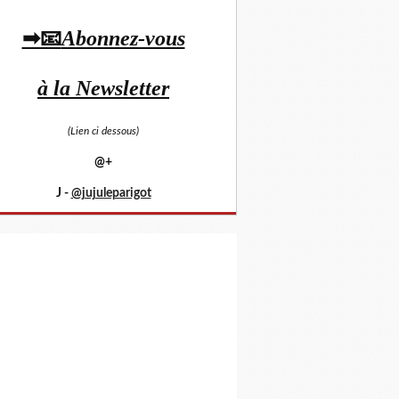
➡📧
Abonnez-vous
à la Newsletter
(Lien ci dessous)
@+
J -
@jujuleparigot