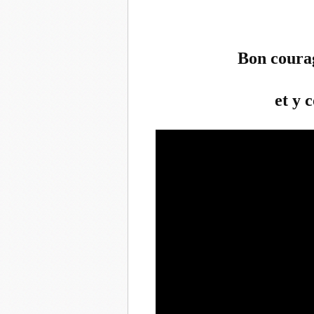
Bon courag
et y 