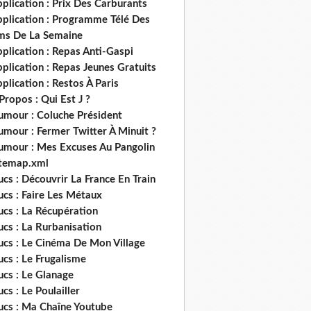
plication : Prix Des Carburants
pplication : Programme Télé Des
lms De La Semaine
plication : Repas Anti-Gaspi
plication : Repas Jeunes Gratuits
plication : Restos À Paris
Propos : Qui Est J ?
umour : Coluche Président
umour : Fermer Twitter À Minuit ?
umour : Mes Excuses Au Pangolin
itemap.xml
ucs : Découvrir La France En Train
ucs : Faire Les Métaux
ucs : La Récupération
ucs : La Rurbanisation
ucs : Le Cinéma De Mon Village
ucs : Le Frugalisme
ucs : Le Glanage
ucs : Le Poulailler
rucs : Ma Chaîne Youtube