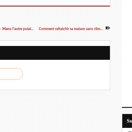
«Ça m'en touche une sans faire bouger l'autre» : Manu l'autre putain de Guignol
Comment rafraichir sa maison sans climatisation
S