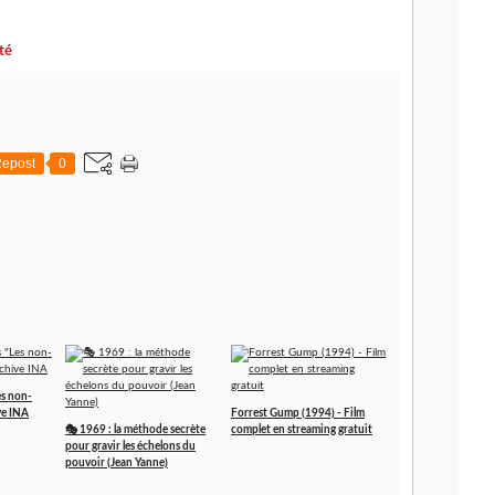
té
epost
0
es non-
ve INA
Forrest Gump (1994) - Film
🎭 1969 : la méthode secrète
complet en streaming gratuit
pour gravir les échelons du
pouvoir (Jean Yanne)