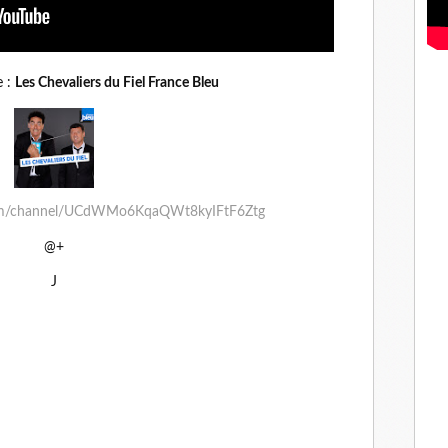
e :
Les Chevaliers du Fiel France Bleu
com/channel/UCdWMo6KqaQWt8kyIFtF6Ztg
@+
J