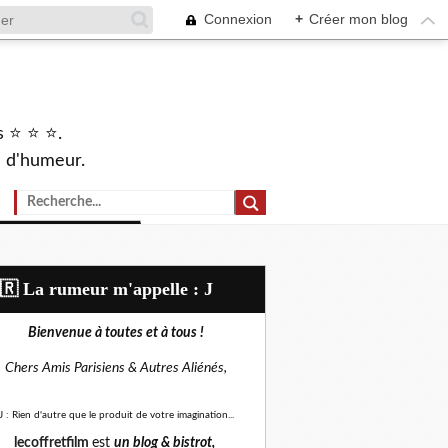
Connexion
+
Créer mon blog
s ⭐ ⭐ ⭐.
s d'humeur.
🇷​ La rumeur m'appelle : J
Bienvenue à toutes et à tous !
Chers Amis Parisiens &
Autres Aliénés,
J : Rien d'autre que le produit de votre imagination...
lecoffretfilm
est
un blog &
bistrot,