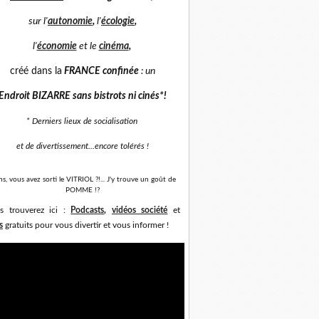
sur
l'
autonomie
,
l'
écologie
,
l'
économie
et
le
cinéma
,
créé dans la
FRANCE confinée
: un
Endroit BIZARRE sans bistrots ni cinés*
!
* Derniers lieux de socialisation
et de divertissement...
encore tolérés !
ns, vous avez sorti le VITRIOL ?!... J'y trouve un goût de
POMME !?
s trouverez ici :
Podcasts
,
vidéos société
et
s
gratuits pour vous divertir et vous informer !