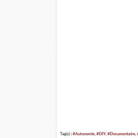
Tag(s) :
#Autonomie
,
#DIY
,
#Documentaire
,