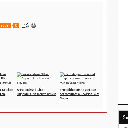
epost
0
e caissière
Brève analyse d'Albert
« Nos dirigeants ne sont que
t en
Dupontel sur la société actuelle
des exécutants » - Marion Saint
Michel
S