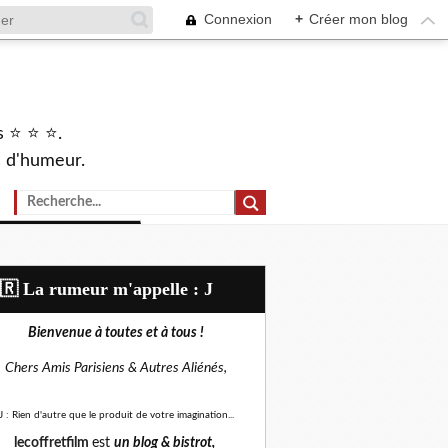
Connexion
+
Créer mon blog
s ⭐ ⭐ ⭐.
s d'humeur.
🇷​ La rumeur m'appelle : J
Bienvenue à toutes et à tous !
Chers Amis Parisiens &
Autres Aliénés,
J : Rien d'autre que le produit de votre imagination...
lecoffretfilm
est
un blog &
bistrot,