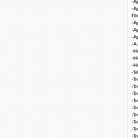
-Ap
-A
Fi
-Ap
-Ap
-Ap
-A 
-H
-H
-H
-S
-Tr
-Tr
-Tr
-Tr
-Tr
-Tr
-Tr
-Tr
-T