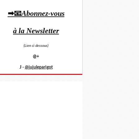
➡📧
Abonnez-vous
à la Newsletter
(Lien ci dessous)
@+
J -
@jujuleparigot