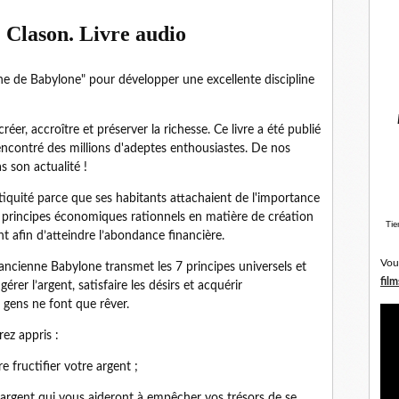
 Clason. Livre audio
che de Babylone" pour développer une excellente discipline
éer, accroître et préserver la richesse. Ce livre a été publié
encontré des millions d'adeptes enthousiastes. De nos
s son actualité !
'Antiquité parce que ses habitants attachaient de l'importance
es principes économiques rationnels en matière de création
Tie
t afin d’atteindre l’abondance financière.
Vou
’ancienne Babylone transmet les 7 principes universels et
film
r l’argent, satisfaire les désirs et acquérir
 gens ne font que rêver.
ez appris :
 fructifier votre argent ;
 l’argent qui vous aideront à empêcher vos trésors de se