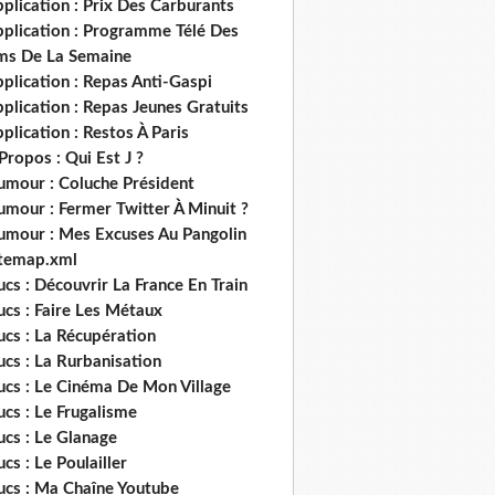
plication : Prix Des Carburants
pplication : Programme Télé Des
lms De La Semaine
plication : Repas Anti-Gaspi
plication : Repas Jeunes Gratuits
plication : Restos À Paris
Propos : Qui Est J ?
umour : Coluche Président
umour : Fermer Twitter À Minuit ?
umour : Mes Excuses Au Pangolin
itemap.xml
ucs : Découvrir La France En Train
ucs : Faire Les Métaux
ucs : La Récupération
ucs : La Rurbanisation
ucs : Le Cinéma De Mon Village
ucs : Le Frugalisme
ucs : Le Glanage
ucs : Le Poulailler
rucs : Ma Chaîne Youtube