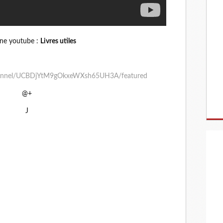
îne youtube :
Livres utiles
hannel/UCBDjYtM9gOkxeWXsh65UH3A/featured
@+
J