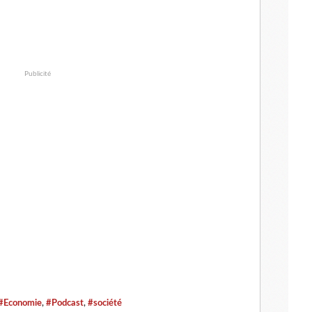
Publicité
#Economie
,
#Podcast
,
#société