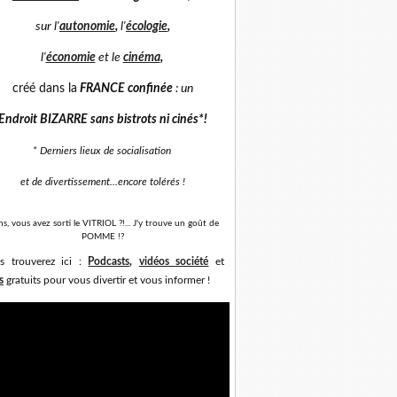
sur
l'
autonomie
,
l'
écologie
,
l'
économie
et
le
cinéma
,
créé dans la
FRANCE confinée
: un
Endroit BIZARRE sans bistrots ni cinés*
!
* Derniers lieux de socialisation
et de divertissement...
encore tolérés !
ns, vous avez sorti le VITRIOL ?!... J'y trouve un goût de
POMME !?
s trouverez ici :
Podcasts
,
vidéos société
et
s
gratuits pour vous divertir et vous informer !